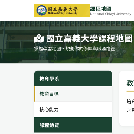
課程地圖
National Chiayi University
國立嘉義大學課程地圖
掌握學習地圖，規劃你的修課與職涯路徑
教育學系
教
教育目標
培
核心能力
之
課程總覽