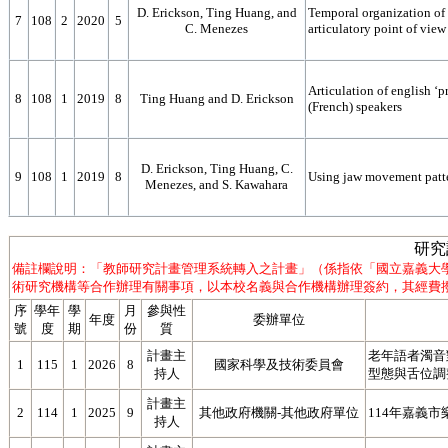
D. Erickson, Ting Huang, and
Temporal organization of
7
108
2
2020
5
C. Menezes
articulatory point of view
Articulation of english ‘
8
108
1
2019
8
Ting Huang and D. Erickson
(French) speakers
D. Erickson, Ting Huang, C.
9
108
1
2019
8
Using jaw movement patte
Menezes, and S. Kawahara
研究
備註欄說明：「教師研究計畫管理系統轉入之計畫」（係指依「國立嘉義大
術研究機構等合作辦理有關事項，以本校名義與合作機構辦理簽約，其經費撥
序
學年
學
月
參與性
年度
委辦單位
號
度
期
份
質
計畫主
老年語者濁音
1
115
1
2026
8
國家科學及技術委員會
持人
型態與舌位調
計畫主
2
114
1
2025
9
其他政府機關-其他政府單位
114年嘉義
持人