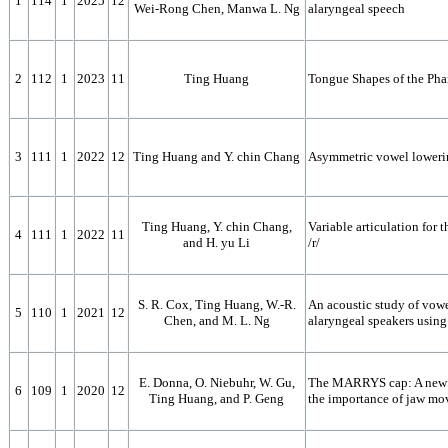
1
114
1
2025
12
Wei-Rong Chen, Manwa L. Ng
alaryngeal speech
2
112
1
2023
11
Ting Huang
Tongue Shapes of the Pha
3
111
1
2022
12
Ting Huang and Y. chin Chang
Asymmetric vowel loweri
Ting Huang, Y. chin Chang,
Variable articulation for
4
111
1
2022
11
and H. yu Li
/r/
S. R. Cox, Ting Huang, W.-R.
An acoustic study of vow
5
110
1
2021
12
Chen, and M. L. Ng
alaryngeal speakers using
E. Donna, O. Niebuhr, W. Gu,
The MARRYS cap: A new m
6
109
1
2020
12
Ting Huang, and P. Geng
the importance of jaw mo