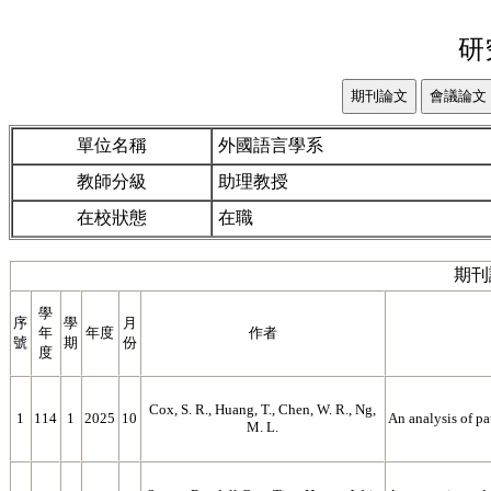
研
單位名稱
外國語言學系
教師分級
助理教授
在校狀態
在職
期刊
學
序
學
月
年
年度
作者
號
期
份
度
Cox, S. R., Huang, T., Chen, W. R., Ng,
1
114
1
2025
10
An analysis of p
M. L.