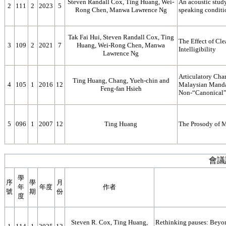
Steven Randall Cox, Ting Huang, Wei-
An acoustic study
2
111
2
2023
5
Rong Chen, Manwa Lawrence Ng
speaking conditi
Tak Fai Hui, Steven Randall Cox, Ting
The Effect of Cl
3
109
2
2021
7
Huang, Wei-Rong Chen, Manwa
Intelligibility
Lawrence Ng
Articulatory Char
Ting Huang, Chang, Yueh-chin and
4
105
1
2016
12
Malaysian Mandar
Feng-fan Hsieh
Non-“Canonical” 
5
096
1
2007
12
Ting Huang
The Prosody of 
會議
學
序
學
月
年
年度
作者
號
期
份
度
Steven R. Cox, Ting Huang,
Rethinking pauses: Beyon