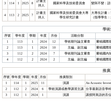
計畫主
3
114
1
2025
8
國家科學及技術委員會
變與不變：語
持人
計畫主
國家科學及技術委員會大專
大專生計畫：
4
113
2
2025
7
持人
學生研究計畫
（指導學生：
學術
序號
學年度
學期
年度
月份
活動分類
1
113
1
2024
12
學術期刊論文審查
審稿國際
2
113
1
2024
10
主編、副主編
審稿國際
3
112
2
2024
7
學術期刊論文審查
審稿國內
4
112
2
2024
2
主編、副主編
審稿國際
推廣
序號
學年度
學期
年度
月份
推廣類別
1
114
1
2025
11
演講
An Acoustic Invest
2
112
2
2024
6
學術演講或教學講習主講
分享最新語音學
3
112
1
2024
1
演講
講授阿美語的舌