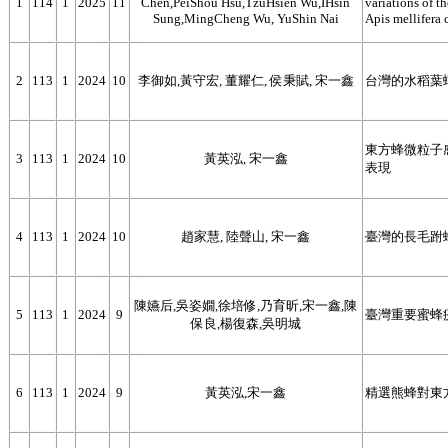
1
114
1
2025
11
Chen,PeiShou Hsu,TzuHsien Wu,IHsin
variations of t
Sung,MingCheng Wu, YuShin Nai
Apis mellifera 
2
113
1
2024
10
李御如,黃守宏, 董耀仁, 侯秉賦, 宋一鑫
台灣的水稻葉
東方蜂微粒子
3
113
1
2024
10
黃英泓, 宋一鑫
表現
4
113
1
2024
10
趙家慧, 陸聲山, 宋一鑫
臺灣的長毛跗
陳嬿后,吳姿嫺,徐培修,乃育昕,宋一鑫,陳
5
113
1
2024
9
臺灣重要蜜蜂
保良,楊復森,吳明城
6
113
1
2024
9
黃英泓,宋一鑫
精選熊蜂對東