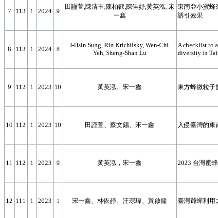
田謹萱,陳清玉,陳柏叡,陳佳妤,黃英泓, 宋
東南亞小蜜蜂
7
113
1
2024
9
一鑫
誘引效果
I-Hsin Sung, Rin Krichilsky, Wen-Chi
A checklist to a
8
113
1
2024
8
Yeh, Sheng-Shan Lu
diversity in Ta
9
112
1
2023
10
黃英泓、宋一鑫
東方蜂微粒子
10
112
1
2023
10
田謹萱、蔡文錫、宋一鑫
入侵臺灣的東
11
112
1
2023
9
黃英泓，宋一鑫
2023 台灣
12
111
1
2023
1
宋一鑫、林依靜、汪琮瑋、黃啟鐘
臺灣爺蟬利用