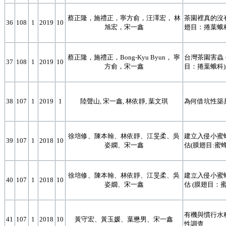
蔡正隆，施禮正，寧方俞，汪澤宏， 林
茶園裡真的沒有咖啡
36
108
1
2019
10
旭宏，宋一鑫
翅目：捲葉蛾
蔡正隆，施禮正，Bong-Kyu Byun， 寧
台灣茶園害蟲－茶姬
37
108
1
2019
10
方俞，宋一鑫
目：捲葉蛾科
38
107
1
2019
1
陸聲山, 宋一鑫, 林依靜, 葉文琪
為何借坑性築
徐培修、陳本翰、林依靜、江旻柔、吳
建立入侵小蜜
39
107
1
2018
10
姿嫻、宋一鑫
估(膜翅目:蜜蜂
徐培修、陳本翰、林依靜、江旻柔、吳
建立入侵小蜜
40
107
1
2018
10
姿嫺、宋一鑫
估 (膜翅目：
有機與慣行水
41
107
1
2018
10
黃守宏、黃玉媛、葉懋男、宋一鑫
性調查