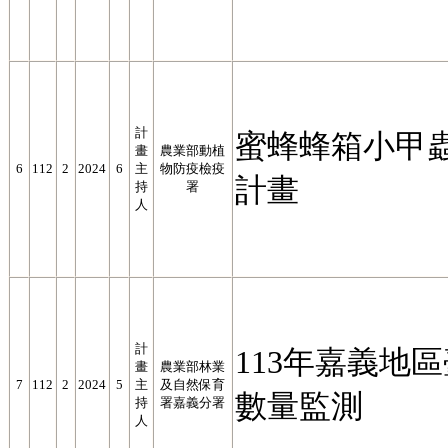
計
蜜蜂蜂箱小甲
畫
農業部動植
6
112
2
2024
6
主
物防疫檢疫
計畫
持
署
人
計
113年嘉義地
畫
農業部林業
7
112
2
2024
5
主
及自然保育
數量監測
持
署嘉義分署
人