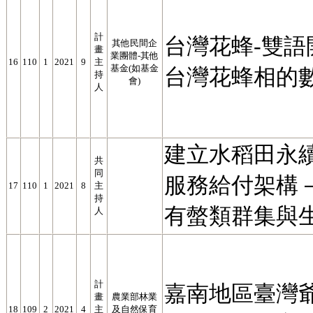
計
台灣花蜂-雙
其他民間企
畫
業團體-其他
16
110
1
2021
9
主
基金(如基金
台灣花蜂相的
持
會)
人
建立水稻田永
共
同
服務給付架構
17
110
1
2021
8
主
持
有螫類群集與
人
計
嘉南地區臺灣
畫
農業部林業
18
109
2
2021
4
主
及自然保育