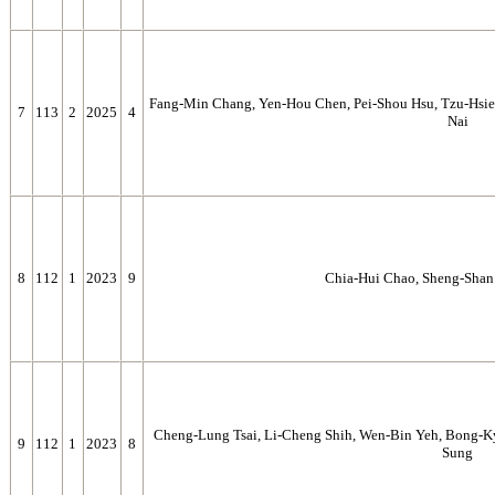
Fang-Min Chang, Yen-Hou Chen, Pei-Shou Hsu, Tzu-Hsie
7
113
2
2025
4
Nai
8
112
1
2023
9
Chia-Hui Chao, Sheng-Shan 
Cheng-Lung Tsai, Li-Cheng Shih, Wen-Bin Yeh, Bong-Ky
9
112
1
2023
8
Sung