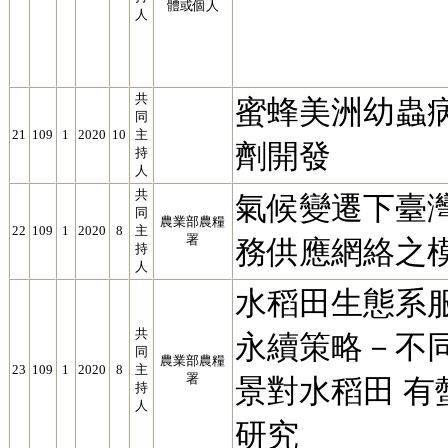
體或個人
人
共
蜜蜂美洲幼蟲
同
21
109
1
2020
10
主
劑開發
持
人
共
氣候變遷下臺
同
農業部農糧
22
109
1
2020
8
主
署
務供應網絡之
持
人
水稻田生態系
共
永續策略－不
同
農業部農糧
23
109
1
2020
8
主
署
景對水稻田 有
持
人
研究