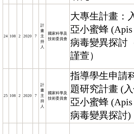
大專生計畫：
計
亞小蜜蜂 (Apis 
畫
國家科學及
24
108
2
2020
7
主
技術委員會
病毒變異探討
持
人
謹萱）
指導學生申請
計
題研究計畫 (
畫
國家科學及
25
108
2
2020
7
主
技術委員會
亞小蜜蜂 (Apis 
持
人
病毒變異探討)