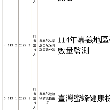
人
計
114年嘉義地
畫
農業部林業
4
113
2
2025
3
主
及自然保育
數量監測
持
署嘉義分署
人
計
畫
農業部動植
臺灣蜜蜂健康
5
113
1
2025
1
主
物防疫檢疫
持
署
人