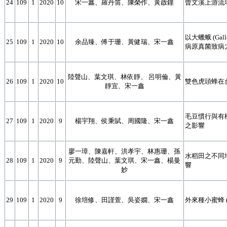
24
109
1
2020
10
宋一鑫、羅丹笛、陳榮作、黃啟鐘
曾文溪上游流
以大蠟蛾 (Gall
25
109
1
2020
10
余品臻、傅于珊、黃健瑞、宋一鑫
病原真菌致病
陸聲山、葉文琪、林依靜、 呂明倫、黃
26
109
1
2020
10
雙色虎頭蜂在
靜宜、宋一鑫
毛豆慣行與有
27
109
1
2020
9
楊宇翔、侯秉賦、周國隆、宋一鑫
之影響
廖一璋、陳嘉軒、洪孝宇、林惠珊、孫
水稻田之不同
28
109
1
2020
9
元勤、陸聲山、葉文琪、宋一鑫、楊曼
響
妙
29
109
1
2020
9
徐培修、田謹萱、吳姿嫺、宋一鑫
外來種小蜜蜂 (A