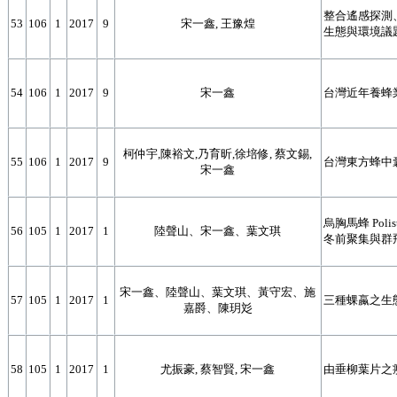
整合遙感探測
53
106
1
2017
9
宋一鑫, 王豫煌
生態與環境議
54
106
1
2017
9
宋一鑫
台灣近年養蜂
柯仲宇,陳裕文,乃育昕,徐培修, 蔡文錫,
55
106
1
2017
9
台灣東方蜂中
宋一鑫
烏胸馬蜂 Polis
56
105
1
2017
1
陸聲山、宋一鑫、葉文琪
冬前聚集與群
宋一鑫、陸聲山、葉文琪、黃守宏、施
57
105
1
2017
1
三種蜾蠃之生
嘉爵、陳玥彣
58
105
1
2017
1
尤振豪, 蔡智賢, 宋一鑫
由垂柳葉片之