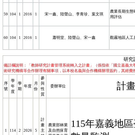
農業長期生態
59
104
1
2016
1
宋一鑫、陸聲山、李青珍、葉文琪
用評估
60
104
1
2016
1
蕭明堂、陸聲山、宋一鑫
觀霧地區人工
研究
備註欄說明：「教師研究計畫管理系統轉入之計畫」（係指依「國立嘉義大
術研究機構等合作辦理有關事項，以本校名義與合作機構辦理簽約，其經費撥
參
學
計
序
學
月
與
年
年度
委辦單位
號
期
份
性
度
質
計
115年嘉義地
畫
農業部林業
1
114
2
2026
5
主
及自然保育