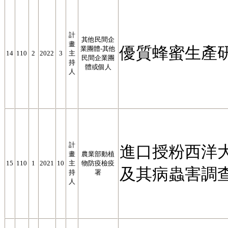
計
其他民間企
畫
優質蜂蜜生產
業團體-其他
14
110
2
2022
3
主
民間企業團
持
體或個人
人
計
進口授粉西洋
畫
農業部動植
15
110
1
2021
10
主
物防疫檢疫
及其病蟲害調
持
署
人