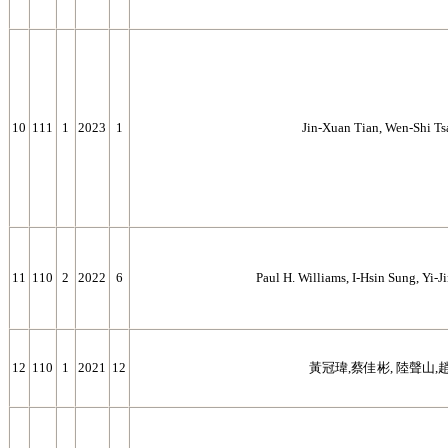
10
111
1
2023
1
Jin-Xuan Tian, Wen-Shi Tsa
11
110
2
2022
6
Paul H. Williams, I-Hsin Sung, Yi-
12
110
1
2021
12
黃冠瑋,蔡佳彬, 陸聲山,