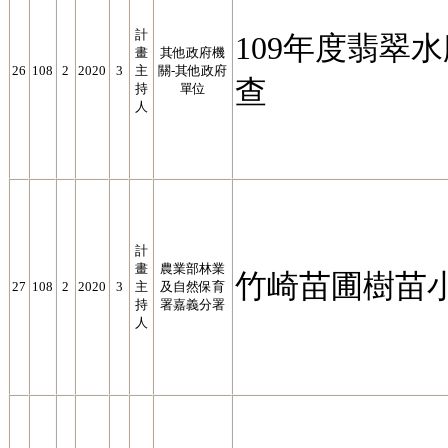
計
109年度翡翠
畫
其他政府機
26
108
2
2020
3
主
關-其他政府
查
持
單位
人
計
畫
農業部林業
竹崎苗圃樹苗
27
108
2
2020
3
主
及自然保育
持
署嘉義分署
人