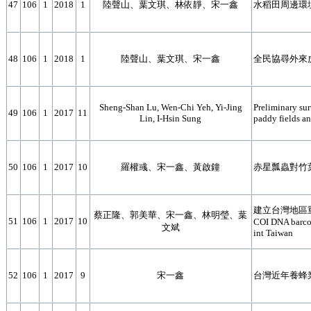
47
106
1
2018
1
陸聲山、葉文琪、林依靜、宋一鑫
水稻田周邊環
48
106
1
2018
1
陸聲山、葉文琪、宋一鑫
全民協尋外來
Sheng-Shan Lu, Wen-Chi Yeh, Yi-Jing
Preliminary sur
49
106
1
2017
11
Lin, I-Hsin Sung
paddy fields a
50
106
1
2017
10
羅權彧、宋一鑫、黃啟鐘
赤星瓢蟲對竹
建立台灣地區重要害
蔡正隆、郭美華、宋一鑫、林明瑩、葉
51
106
1
2017
10
COI DNA barcod
文斌
int Taiwan
52
106
1
2017
9
宋一鑫
台灣近年養蜂