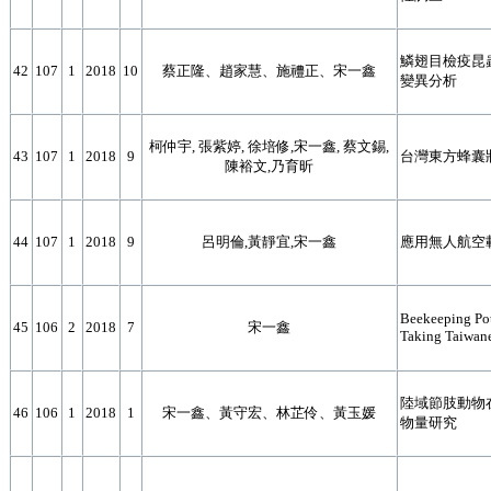
鱗翅目檢疫昆蟲
42
107
1
2018
10
蔡正隆、趙家慧、施禮正、宋一鑫
變異分析
柯仲宇, 張紫婷, 徐培修,宋一鑫, 蔡文錫,
43
107
1
2018
9
台灣東方蜂囊
陳裕文,乃育昕
44
107
1
2018
9
呂明倫,黃靜宜,宋一鑫
應用無人航空
Beekeeping Pot
45
106
2
2018
7
宋一鑫
Taking Taiwane
陸域節肢動物
46
106
1
2018
1
宋一鑫、黃守宏、林芷伶、黃玉媛
物量研究