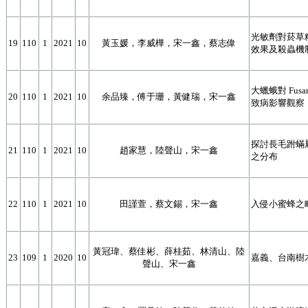
光敏劑對菸草粉蝨 
19
110
1
2021
10
黃玉媛，李威樺，宋一鑫，蔡志偉
效果及殺蟲機
大蠟蛾對 Fusari
20
110
1
2021
10
余品臻，傅于珊，黃健瑞，宋一鑫
致病影響觀察
探討長毛跗蟎屬 
21
110
1
2021
10
趙家慧，陸聲山，宋一鑫
之分布
22
110
1
2021
10
田謹萱，蔡文錫，宋一鑫
入侵小蜜蜂之
黃冠瑋、蔡佳彬、薛桂茹、林清山、陸
23
109
1
2020
10
嘉義、台南樹
聲山、宋一鑫