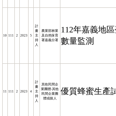
計
112年嘉義地
畫
農業部林業
10
111
2
2023
5
主
及自然保育
數量監測
持
署嘉義分署
人
計
其他民間企
畫
優質蜂蜜生產
業團體-其他
11
111
2
2023
4
主
民間企業團
持
體或個人
人