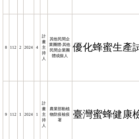
計
其他民間企
畫
優化蜂蜜生產
業團體-其他
8
112
2
2024
4
主
民間企業團
持
體或個人
人
計
畫
農業部動植
臺灣蜜蜂健康
9
112
1
2024
1
主
物防疫檢疫
持
署
人