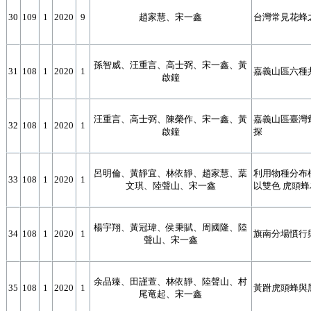
30
109
1
2020
9
趙家慧、宋一鑫
台灣常見花蜂
孫智威、汪重言、高士弼、宋一鑫、黃
31
108
1
2020
1
嘉義山區六種
啟鐘
汪重言、高士弼、陳榮作、宋一鑫、黃
嘉義山區臺灣
32
108
1
2020
1
啟鐘
探
呂明倫、黃靜宜、林依靜、趙家慧、葉
利用物種分布
33
108
1
2020
1
文琪、陸聲山、宋一鑫
以雙色 虎頭
楊宇翔、黃冠瑋、侯秉賦、周國隆、陸
34
108
1
2020
1
旗南分場慣行
聲山、宋一鑫
余品臻、田謹萱、林依靜、陸聲山、村
35
108
1
2020
1
黃跗虎頭蜂與
尾竜起、宋一鑫