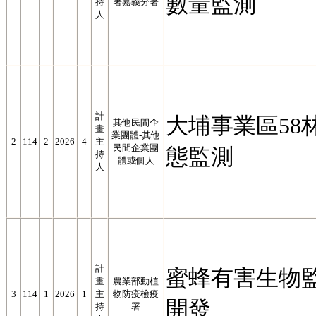
數量監測
持
署嘉義分署
人
計
大埔事業區58
其他民間企
畫
業團體-其他
2
114
2
2026
4
主
民間企業團
態監測
持
體或個人
人
計
蜜蜂有害生物
畫
農業部動植
3
114
1
2026
1
主
物防疫檢疫
開發
持
署