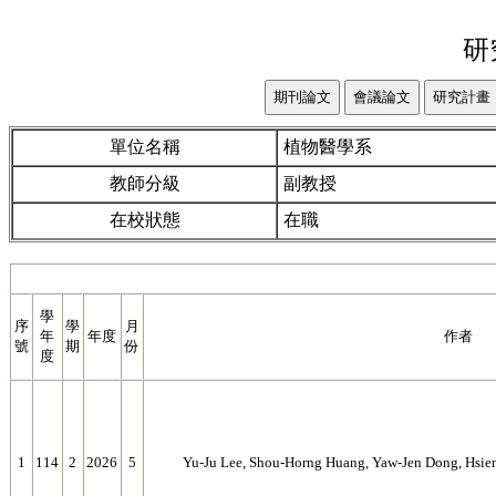
研
單位名稱
植物醫學系
教師分級
副教授
在校狀態
在職
學
序
學
月
年
年度
作者
號
期
份
度
1
114
2
2026
5
Yu-Ju Lee, Shou-Horng Huang, Yaw-Jen Dong, Hsien