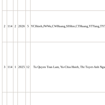
2
114
2
2026
5
YCHsieh,JWWu,CWHuang,SSShie,CTHuang,YTYang,TYT
3
114
1
2025
12
Tu Quyen Tran Lam, Yu‑Chia Hsieh, Thi Tuyet‑Anh Nguy