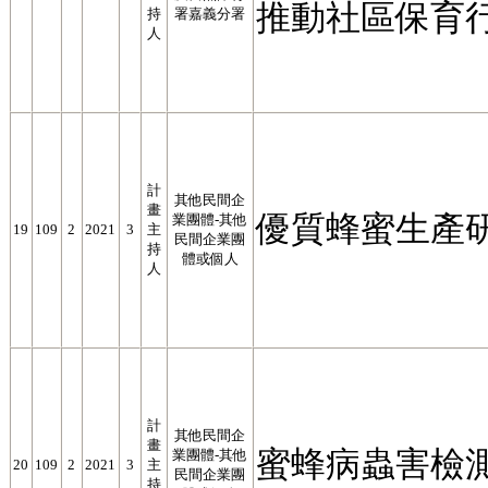
推動社區保育
持
署嘉義分署
人
計
其他民間企
畫
優質蜂蜜生產
業團體-其他
19
109
2
2021
3
主
民間企業團
持
體或個人
人
計
其他民間企
畫
蜜蜂病蟲害檢
業團體-其他
20
109
2
2021
3
主
民間企業團
持