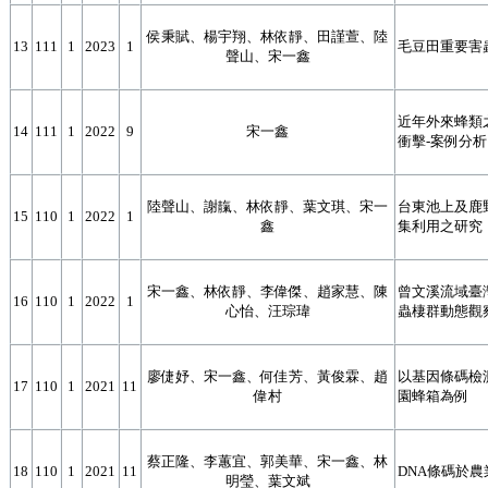
侯秉賦、楊宇翔、林依靜、田謹萱、陸
13
111
1
2023
1
毛豆田重要害
聲山、宋一鑫
近年外來蜂類
14
111
1
2022
9
宋一鑫
衝擊-案例分析
陸聲山、謝靝、林依靜、葉文琪、宋一
台東池上及鹿
15
110
1
2022
1
鑫
集利用之研究
宋一鑫、林依靜、李偉傑、趙家慧、陳
曾文溪流域臺灣爺蟬 
16
110
1
2022
1
心怡、汪琮瑋
蟲棲群動態觀
廖倢妤、宋一鑫、何佳芳、黃俊霖、趙
以基因條碼檢
17
110
1
2021
11
偉村
園蜂箱為例
蔡正隆、李蕙宜、郭美華、宋一鑫、林
18
110
1
2021
11
DNA條碼於
明瑩、葉文斌