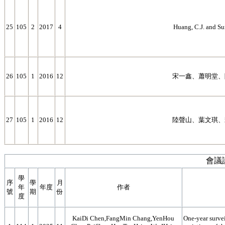
25
105
2
2017
4
Huang, C.J. and Su
26
105
1
2016
12
宋一鑫、蕭明堂、
27
105
1
2016
12
陸聲山、葉文琪、
會議
學
序
學
月
年
年度
作者
號
期
份
度
KaiDi Chen,FangMin Chang,YenHou
One-year survei