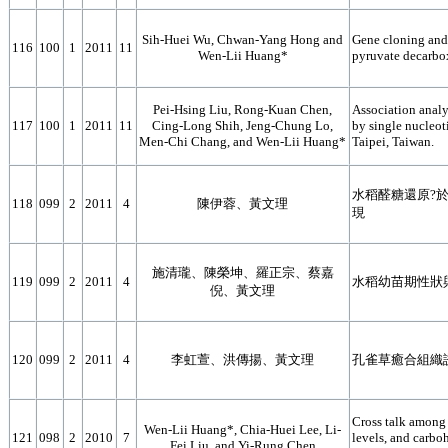
Sih-Huei Wu, Chwan-Yang Hong and
Gene cloning and 
116
100
1
2011
11
Wen-Lii Huang*
pyruvate decarbox
Pei-Hsing Liu, Rong-Kuan Chen,
Association analys
117
100
1
2011
11
Cing-Long Shih, Jeng-Chung Lo,
by single nucleo
Men-Chi Chang, and Wen-Lii Huang*
Taipei, Taiwan.
水稻醛糖還原?
118
099
2
2011
4
陳伊蓉、黃文理
現
施清瓏、陳榮坤、羅正宗、蔡嘉
119
099
2
2011
4
水稻幼苗期性狀
倪、黃文理
120
099
2
2011
4
李虹萱、洪傳揚、黃文理
孔雀草癒合組織
Cross talk among
Wen-Lii Huang*, Chia-Huei Lee, Li-
121
098
2
2010
7
levels, and carbo
Fei Liu, and Yi-Rung Chen