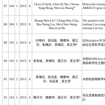
Chou I-Cheih, Chin-Yu Wu, Chwan-
Molecular cloning
87
104
1
2015
9
Yang Hong, Wen-Lii Huang*
AKR4C15 gene in
Huang Wen-Lii*, Ching-Wen Chiu,
The putative role
88
104
1
2015
9
Shu-Tseng Lin, Wei-Chen Wang,
isoform 2 as a neg
Shin-Lon Ho
tolerance in rice.
許惟鈞、曾信嘉、陳榮坤、羅正
以Multiple
89
103
2
2015
4
宗、劉佩欣、黃珮瑄、黃文理*
組自交系乾旱逆
水稻MADS-bo
90
103
2
2015
4
黃韋綾、黃珮瑄、羅正宗、黃文理*
階段耐旱性之關
黃珮瑄、曾信嘉、陳榮坤、羅正
91
103
2
2015
4
水稻幼苗期耐旱相
宗、張孟基、黃文理
高生質量耐熱型
92
103
2
2015
4
陳渟方、陳榮坤、羅正宗、黃文理*
討