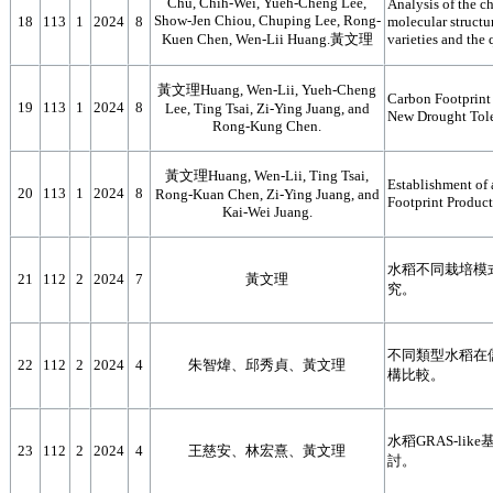
Chu, Chih-Wei, Yueh-Cheng Lee,
Analysis of the 
Show-Jen Chiou, Chuping Lee, Rong-
18
113
1
2024
8
molecular structur
Kuen Chen, Wen-Lii Huang.黃文理
varieties and the
黃文理Huang, Wen-Lii, Yueh-Cheng
Carbon Footprin
19
113
1
2024
8
Lee, Ting Tsai, Zi-Ying Juang, and
New Drought Tole
Rong-Kung Chen.
黃文理Huang, Wen-Lii, Ting Tsai,
Establishment of
20
113
1
2024
8
Rong-Kuan Chen, Zi-Ying Juang, and
Footprint Product
Kai-Wei Juang.
水稻不同栽培模
21
112
2
2024
7
黃文理
究。
不同類型水稻在
22
112
2
2024
4
朱智煒、邱秀貞、黃文理
構比較。
水稻GRAS-l
23
112
2
2024
4
王慈安、林宏熹、黃文理
討。