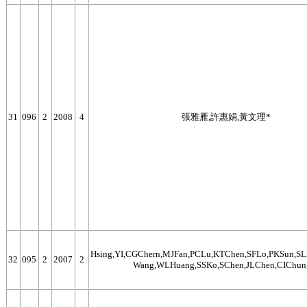
31
096
2
2008
4
張雅雁,許惠娟,黃文理*
Hsing,YI,CGChern,MJFan,PCLu,KTChen,SFLo,PKSun,S
32
095
2
2007
2
Wang,WLHuang,SSKo,SChen,JLChen,CIChun