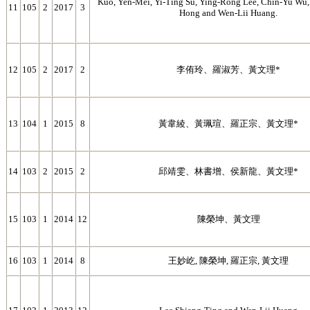
Kuo, Yen-Mei, Yi-Ting Su, Ying-Rong Lee, Chin-Yu Wu
11
105
2
2017
3
Hong and Wen-Lii Huang.
12
105
2
2017
2
李侑玲、羅淑芳、黃文理*
13
104
1
2015
8
黃韋綾、黃珮瑄、羅正宗、黃文理*
14
103
2
2015
2
邱靖雯、林書增、侯新龍、黃文理*
15
103
1
2014
12
陳榮坤、黃文理
16
103
1
2014
8
王妙屹, 陳榮坤, 羅正宗, 黃文理