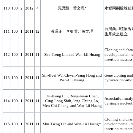
110
100
2
2012
4
吳思慧、黃文理*
水稻丙酮酸脫羧
台灣藥用植物兔
111
100
1
2011
12
黃譯正、李虹萱、黃文理
生系統之建立
Cloning and chara
112
100
1
2011
11
Shu-Tseng Lin and Wen-Lii Huang
developmental- r
insertion mutants 
Sih-Huei Wu, Chwan-Yang Hong and
Gene cloning and 
113
100
1
2011
11
Wen-Lii Huang
pyruvate decarbox
Pei-Hsing Liu, Rong-Kuan Chen,
Association analys
114
100
1
2011
11
Cing-Long Shih, Jeng-Chung Lo,
by single nucleo
Men-Chi Chang, and Wen-Lii Huang
Cloning and chara
115
100
1
2011
11
Shu-Tseng Lin and Wen-Lii Huang*
developmental- r
insertion mutants 