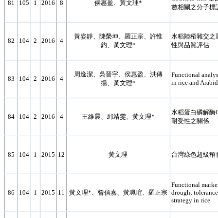
81
105
1
2016
8
侯惠盈、黃文理*
數相關之分子標
黃姿靜、陳榮坤、羅正宗、許惟
水稻陸稻雜交之
82
104
2
2016
4
鈞、黃文理*
性與品質評估
周逸潔、吳晉宇、侯惠盈、洪傳
Functional analys
83
104
2
2016
4
in rice and Arabi
揚、黃文理*
水稻蛋白磷解酶O
84
104
2
2016
4
王維晨、邱靖雯、黃文理*
耐受性之關係
85
104
1
2015
12
黃文理
台灣綠色超級稻
Functional marke
86
104
1
2015
11
黃文理*、曾信嘉、黃珮瑄、羅正宗
drought toleranc
strategy in rice