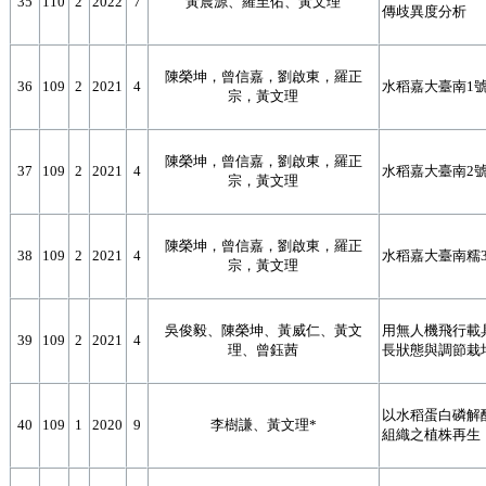
35
110
2
2022
7
黃晨源、羅至佑、黃文理
傳歧異度分析
陳榮坤，曾信嘉，劉啟東，羅正
36
109
2
2021
4
水稻嘉大臺南1
宗，黃文理
陳榮坤，曾信嘉，劉啟東，羅正
37
109
2
2021
4
水稻嘉大臺南2
宗，黃文理
陳榮坤，曾信嘉，劉啟東，羅正
38
109
2
2021
4
水稻嘉大臺南糯
宗，黃文理
吳俊毅、陳榮坤、黃威仁、黃文
用無人機飛行載
39
109
2
2021
4
理、曾鈺茜
長狀態與調節栽
以水稻蛋白磷解酶
40
109
1
2020
9
李樹謙、黃文理*
組織之植株再生