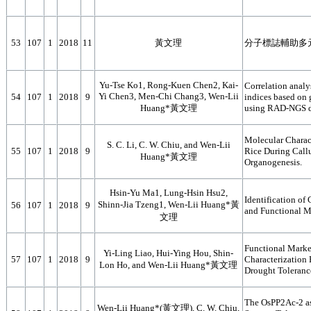
53
107
1
2018
11
黃文理
分子標誌輔助多
Yu-Tse Ko1, Rong-Kuen Chen2, Kai-
Correlation analy
Yi Chen3, Men-Chi Chang3, Wen-Lii
54
107
1
2018
9
indices based on
Huang*黃文理
using RAD-NGS d
Molecular Charac
S. C. Li, C. W. Chiu, and Wen-Lii
55
107
1
2018
9
Rice During Call
Huang*黃文理
Organogenesis.
Hsin-Yu Ma1, Lung-Hsin Hsu2,
Identification of
Shinn-Jia Tzeng1, Wen-Lii Huang*黃
56
107
1
2018
9
and Functional M
文理
Functional Mark
Yi-Ling Liao, Hui-Ying Hou, Shin-
57
107
1
2018
9
Characterization
Lon Ho, and Wen-Lii Huang*黃文理
Drought Tolerance
The OsPP2Ac-2 as
Wen-Lii Huang*(黃文理), C. W. Chiu,