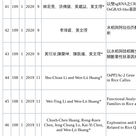
以雙sgRNA之CR
41
109
1
2020
9
林宏熹、洪傳揚、黃建誌、黃文理*
OsGRAS-lik
水稻與阿拉伯芥
42
109
1
2020
9
李瑋庭、黃文理
析
以水稻與陸稻雜
43
109
1
2020
9
黃玨珍,陳榮坤、陳凱儀、黃文理*
關數量性狀基因
OsPP2Ac-2 Gene i
44
108
1
2019
11
Shu-Chian Li and Wen-Lii Huang*
in Rice Callus.
Functional Analy
45
108
1
2019
11
Wei-Ting Li and Wen-Lii Huang*
Families in Rice 
Chueh-Chen Huang, Rong-Kuen
Exploration and I
46
108
1
2019
11
Chen, Jeng-Chung Lo, Kai-Yi Chen,
Related to Rice Q
and Wen-Lii Huang*