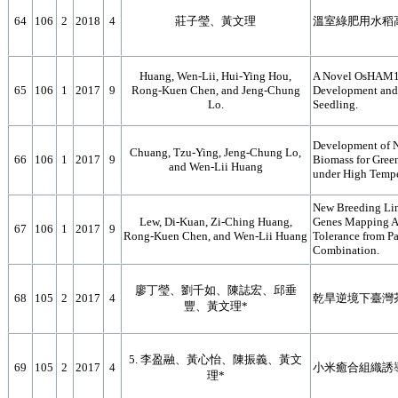
64
106
2
2018
4
莊子瑩、黃文理
溫室綠肥用水稻
Huang, Wen-Lii, Hui-Ying Hou,
A Novel OsHAM1 
65
106
1
2017
9
Rong-Kuen Chen, and Jeng-Chung
Development and 
Lo.
Seedling.
Development of N
Chuang, Tzu-Ying, Jeng-Chung Lo,
66
106
1
2017
9
Biomass for Gree
and Wen-Lii Huang
under High Tempe
New Breeding Lin
Lew, Di-Kuan, Zi-Ching Huang,
Genes Mapping As
67
106
1
2017
9
Rong-Kuen Chen, and Wen-Lii Huang
Tolerance from P
Combination.
廖丁瑩、劉千如、陳誌宏、邱垂
68
105
2
2017
4
乾旱逆境下臺灣
豐、黃文理*
5. 李盈融、黃心怡、陳振義、黃文
69
105
2
2017
4
小米癒合組織誘
理*