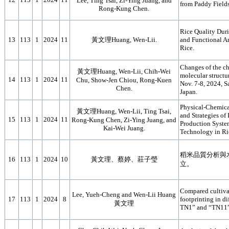
Lee, Ting Tsai, Zi-Ying Juang, and
from Paddy Fields
Rong-Kung Chen.
Rice Quality Dur
13
113
1
2024
11
黃文理Huang, Wen-Lii.
and Functional A
Rice.
Changes of the c
黃文理Huang, Wen-Lii, Chih-Wei
molecular structur
14
113
1
2024
11
Chu, Show-Jen Chiou, Rong-Kuen
Nov. 7-8, 2024, S
Chen.
Japan.
Physical-Chemical
黃文理Huang, Wen-Lii, Ting Tsai,
and Strategies of
15
113
1
2024
11
Rong-Kung Chen, Zi-Ying Juang, and
Production Syst
Kai-Wei Juang.
Technology in Ri
稻米品質分析與
16
113
1
2024
10
黃文理、蔡婷、莊子瑩
立。
Compared cultiva
Lee, Yueh-Cheng and Wen-Lii Huang
17
113
1
2024
8
footprinting in di
黃文理
TN1” and “TN11”