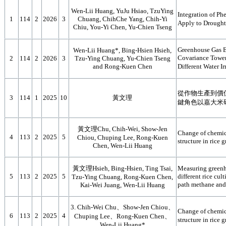
Wen-Lii Huang, YuJu Hsiao, TzuYing
Integration of P
1
114
2
2026
3
Chuang, ChihChe Yang, Chih-Yi
Apply to Drought
Chiu, You-Yi Chen, Yu-Chien Tseng
Greenhouse Gas 
Wen-Lii Huang*, Bing-Hsien Hsieh,
Covariance Tower
2
114
2
2026
3
Tzu-Ying Chuang, Yu-Chien Tseng
and Rong-Kuen Chen
Different Water 
從作物生產到價
3
114
1
2025
10
黃文理
鍵角色以嘉大米
黃文理Chu, Chih-Wei, Show-Jen
Change of chemic
4
113
2
2025
5
Chiou, Chuping Lee, Rong-Kuen
structure in rice 
Chen, Wen-Lii Huang
黃文理Hsieh, Bing-Hsien, Ting Tsai,
Measuring greenh
5
113
2
2025
5
different rice cu
Tzu-Ying Chuang, Rong-Kuen Chen,
path methane and 
Kai-Wei Juang, Wen-Lii Huang
3. Chih-Wei Chu、Show-Jen Chiou、
Change of chemic
6
113
2
2025
4
Chuping Lee、Rong-Kuen Chen、
structure in rice
Wen-Lii Huang*