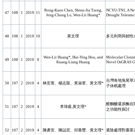
Rong-Kuen Chen, Shinn-Jia Tzeng,
NCYU-TN1, A New 
47
108
1
2019
11
Jeng-Chung Lo, Wen-Lii Huang*
Drought Toleranc
48
108
1
2019
10
黃文理
多元利用與韌性
Wen-Lii Huang*, Hui-Ying Hou, and
Molecular Clonin
49
108
1
2019
8
Kuang-Liang Huang
Novel OsGRAS Ge
台灣各地兔尾草
50
107
2
2019
4
林宏熹、楊志龍、黃淑君、黃文理*
子休眠處理
醛酮醣還原酶在
51
107
2
2019
4
李瑋庭,黃文理*
之功能性探討
52
107
2
2019
4
陳彥安、陳誌宏、邱垂豐、黃文理*
遮陰處理對臺茶