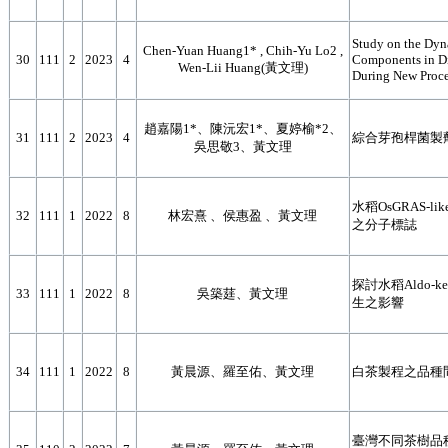
Study on the Dyn
Chen-Yuan Huang1* , Chih-Yu Lo2 ,
30
111
2
2023
4
Components in Dif
Wen-Lii Huang(黃文理)
During New Proce
趙嘉陽1*、陳沅宏1*、夏婷榆*2、
31
111
2
2023
4
綜合芽孢桿菌製
吳思敬3、黃文理
水稻OsGRAS-
32
111
1
2022
8
林宏熹 、侯惠盈 、黃文理
之分子標誌
探討水稻Aldo-ke
33
111
1
2022
8
吳築莛、黃文理
生之影響
34
111
1
2022
8
黃晨源、羅至佑、黃文理
白茶製程之品種
臺灣不同茶樹品