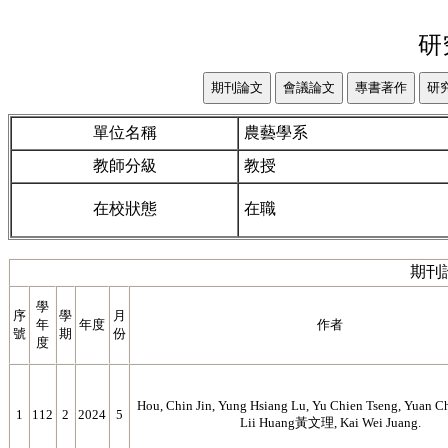
研
單位名稱
農藝學系
教師分級
教授
在校狀態
在職
期刊
學
序
學
月
年
年度
作者
號
期
份
度
Hou, Chin Jin, Yung Hsiang Lu, Yu Chien Tseng, Yuan C
1
112
2
2024
5
Lii Huang黃文理, Kai Wei Juang.