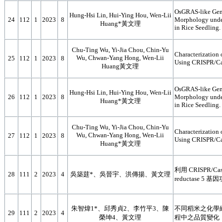
OsGRAS-like Gen
Hung-Hsi Lin, Hui-Ying Hou, Wen-Lii
24
112
1
2023
8
Morphology under
Huang*黃文理
in Rice Seedling.
Chu-Ting Wu, Yi-Jia Chou, Chin-Yu
Characterization 
Wu, Chwan-Yang Hong, Wen-Lii
25
112
1
2023
8
Using CRISPR/Ca
Huang黃文理
OsGRAS-like Gen
Hung-Hsi Lin, Hui-Ying Hou, Wen-Lii
26
112
1
2023
8
Morphology under
Huang*黃文理
in Rice Seedling.
Chu-Ting Wu, Yi-Jia Chou, Chin-Yu
Characterization 
Wu, Chwan-Yang Hong, Wen-Lii
27
112
1
2023
8
Using CRISPR/Ca
Huang*黃文理
利用 CRISPR/C
28
111
2
2023
4
吳築莛*、吳晉宇、洪傳揚、黃文理
reductase 5 基
朱智煒1*、邱秀貞2、李竹平3、陳
不同稻米之化學
29
111
2
2023
4
榮坤4、黃文理
程中之品質變化