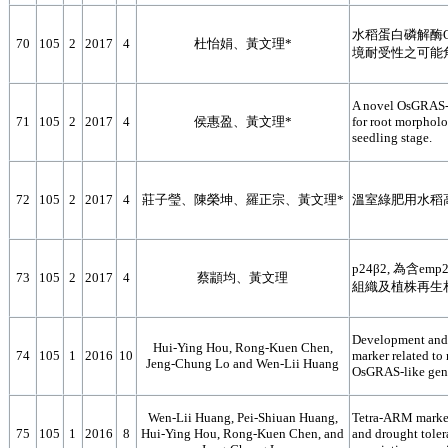
水稻蛋白磷解酶O
70
105
2
2017
4
杜怡娟、黃文理*
境耐受性之可能
A novel OsGRAS-l
71
105
2
2017
4
侯惠盈、黃文理*
for root morpholo
seedling stage.
72
105
2
2017
4
莊子瑩、陳榮坤、羅正宗、黃文理*
溫室綠肥用水稻
p24β2, 為含e
73
105
2
2017
4
蔡顓均、黃文理
組織及植株再生
Development and 
Hui-Ying Hou, Rong-Kuen Chen,
74
105
1
2016
10
marker related to
Jeng-Chung Lo and Wen-Lii Huang
OsGRAS-like gene
Wen-Lii Huang, Pei-Shiuan Huang,
Tetra-ARM marker
75
105
1
2016
8
Hui-Ying Hou, Rong-Kuen Chen, and
and drought toler