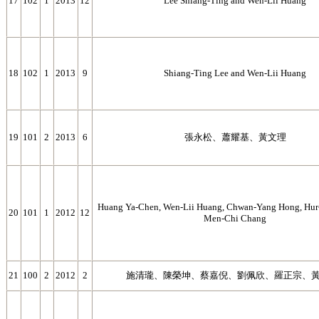
17
102
1
2013
12
Lee Shiang-Ting and Wen-Lii Huang
18
102
1
2013
9
Shiang-Ting Lee and Wen-Lii Huang
19
101
2
2013
6
張永松、蕭耀基、黃文理
Huang Ya-Chen, Wen-Lii Huang, Chwan-Yang Hong, Hur
20
101
1
2012
12
Men-Chi Chang
21
100
2
2012
2
施清瓏、陳榮坤、蔡嘉倪、劉佩欣、羅正宗、黃