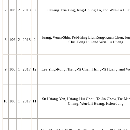
7
106
2
2018
3
Chuang Tzu-Ying, Jeng-Chung Lo, and Wen-Lii 
Juang, Wuan-Shin, Pei-Hsing Liu, Rong-Kuan Chen, Je
8
106
2
2018
2
Chii-Dong Liu and Wen-Lii Huang
9
106
1
2017
12
Lee Ying-Rong, Tseng-Yi Chen, Hsing-Yi Huang, and W
Su Hsiang-Yen, Hsiang-Hui Chou, Te-Jin Chow, Tse-Min
10
106
1
2017
11
Chang, Wen-Lii Huang, Hsien-Jung