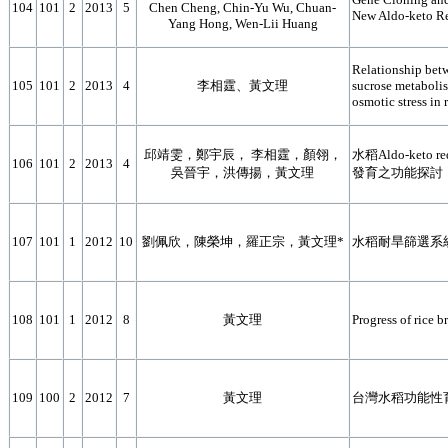
104
101
2
2013
5
Chen Cheng, Chin-Yu Wu, Chuan-
New Aldo-keto Re
Yang Hong, Wen-Lii Huang
Relationship bet
105
101
2
2013
4
李相霆、黃文理
sucrose metaboli
osmotic stress in 
邱靖雯，鄭宇辰， 李相霆，顏翎，
水稻Aldo-keto 
106
101
2
2013
4
吳晉宇，洪傳揚，黃文理
發育之功能探討
107
101
1
2012
10
劉佩欣，陳榮坤，羅正宗，黃文理*
水稻耐旱篩選系
108
101
1
2012
8
黃文理
Progress of rice b
109
100
2
2012
7
黃文理
台灣水稻功能性