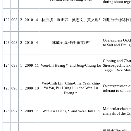
during shoot rege
122
098
2
2010
4
林沂禛、羅正宗、吳志文、黃文理*
利用分子標誌技
Overexpress OsAR
123
098
2
2010
4
林威至,葉佳佳,黃文理*
to Salt and Droug
Cloning and Chara
124
098
1
2009
11
Wen-Lii Huang＊ and Jeng-Chung Lo
Stress-specific 
Tagged Rice Mut
Wei-Chih Lin, Chia-Chia Yeah, chin-
Overexpression o
Yu Wu, Pei-Hsing Liu and Wen-Lii
125
098
1
2009
10
tolerant to salt a
Huang＊
Molecular charact
126
097
2
2009
7
Wen-Lii Huang＊ and Wei-Chih Lin
analysis of the O