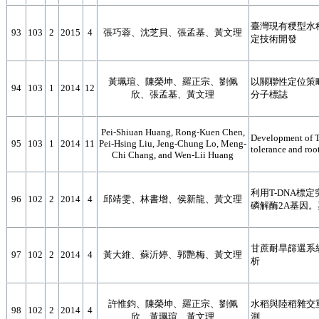
臺灣現有稉型水
93
103
2
2015
4
張巧蓉、沈芝貝、張孟基、黃文理
定技術開發
黃珮瑄、陳榮坤、羅正宗、劉佩
以關聯性定位策
94
103
1
2014
12
欣、張孟基、黃文理
分子標誌
Pei-Shiuan Huang, Rong-Kuen Chen,
Development of T
95
103
1
2014
11
Pei-Hsing Liu, Jeng-Chung Lo, Meng-
tolerance and roo
Chi Chang, and Wen-Lii Huang
利用T-DNA標
96
102
2
2014
4
邱靖雯、林書增、侯新龍、黃文理
磷解酶2A基因
甘蔗耐旱篩選系
97
102
2
2014
4
黃大維、蘇沂婷、郭艷梅、黃文理
析
許惟鈞、陳榮坤、羅正宗、劉佩
水稻與陸稻雜交
98
102
2
2014
4
欣、黃珮瑄、黃文理
測