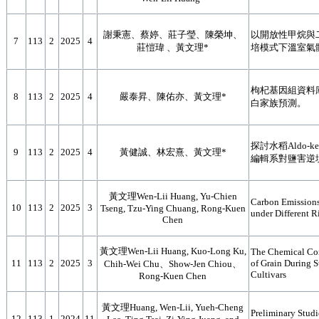
謝秉憲、蔡婷、莊子瑩、陳榮坤、
以開放性甲烷與
7
113
2
2025
4
莊愷瑋 、黃文理*
培模式下溫室氣
枸杞基因組資料庫 
8
113
2
2025
4
嚴泰昇、陳佑亦、黃文理*
白家族預測。
探討水稻Aldo-keto
9
113
2
2025
4
黃健誠、林宏熹、黃文理*
編輯系對鹽害逆
黃文理Wen-Lii Huang, Yu-Chien
Carbon Emissions
10
113
2
2025
3
Tseng, Tzu-Ying Chuang, Rong-Kuen
under Different R
Chen
黃文理Wen-Lii Huang, Kuo-Long Ku,
The Chemical Com
11
113
2
2025
3
of Grain During S
Chih-Wei Chu、Show-Jen Chiou、
Cultivars
Rong-Kuen Chen
黃文理Huang, Wen-Lii, Yueh-Cheng
Preliminary Stud
12
113
1
2024
11