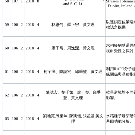
58
107
1
2018
8
Stresses Toleranc
and S. C. Li.
. Dublin, Ireland.
以連鎖定位策略
59
106
2
2018
4
林思勻、羅正宗、黃文理
標誌之探勘
水稻醛酮醣還原
60
106
2
2018
4
廖子喬、周逸潔、黃文理
境耐受性之探討
利用RAPD分
61
106
2
2018
4
柯宇澤、陳誌宏、邱垂豐、黃文理
緣關係與品種指
陳誌宏、劉千如、廖丁瑩、邱垂
乾旱逆境對不同
62
106
2
2018
4
豐、黃文理
影響。
劉地寬,陳榮坤, 陳凱儀, 張孟基,黃文
水稻種子發芽階
63
106
2
2018
4
理
基因功能分析。