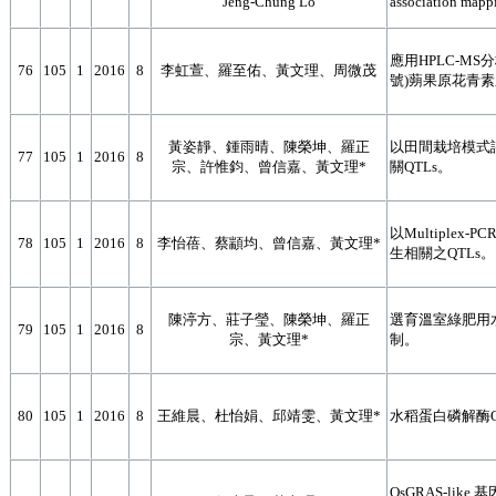
Jeng-Chung Lo
association mappi
應用HPLC-M
76
105
1
2016
8
李虹萱、羅至佑、黃文理、周微茂
號)蒴果原花青
黃姿靜、鍾雨晴、陳榮坤、羅正
以田間栽培模式
77
105
1
2016
8
宗、許惟鈞、曾信嘉、黃文理*
關QTLs。
以Multiple
78
105
1
2016
8
李怡蓓、蔡顓均、曾信嘉、黃文理*
生相關之QTLs。
陳渟方、莊子瑩、陳榮坤、羅正
選育溫室綠肥用
79
105
1
2016
8
宗、黃文理*
制。
80
105
1
2016
8
王維晨、杜怡娟、邱靖雯、黃文理*
水稻蛋白磷解酶O
OsGRAS-li