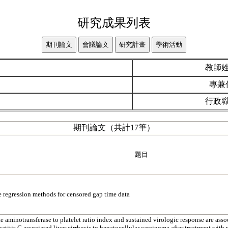
研究成果列表
教師
專兼
行政
期刊論文（共計17筆）
題目
e regression methods for censored gap time data
e aminotransferase to platelet ratio index and sustained virologic response are ass
atitis C associated liver cirrhosis to hepatocellular carcinoma after treatment with 