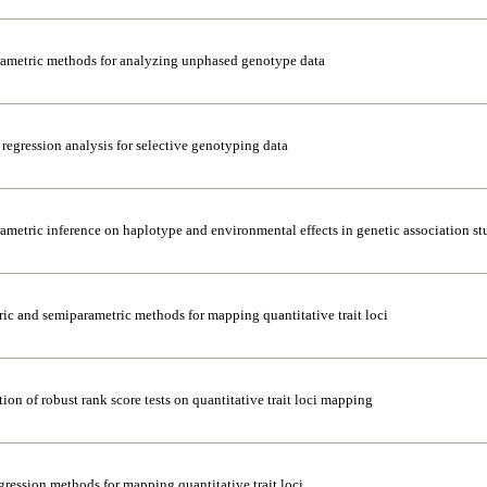
ametric methods for analyzing unphased genotype data
regression analysis for selective genotyping data
metric inference on haplotype and environmental effects in genetic association st
ic and semiparametric methods for mapping quantitative trait loci
ion of robust rank score tests on quantitative trait loci mapping
ression methods for mapping quantitative trait loci