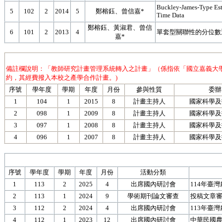
Buckley-James-Type Est
5
102
2
2014
5
鄭榕鈺、曾信嘉*
Time Data
鄭榕鈺、黃淑君、曾信
6
101
2
2013
4
單套型關聯性的分位數
嘉*
備註欄說明：「教師研究計畫管理系統轉入之計畫」（係指依「國立嘉義大
約，其經費撥入本校之產學合作計畫。)
序號
學年度
學期
年度
月份
參與性質
委辦
1
104
1
2015
8
計畫主持人
國家科學及
2
098
1
2009
8
計畫主持人
國家科學及
3
097
1
2008
8
計畫主持人
國家科學及
4
096
1
2007
8
計畫主持人
國家科學及
序號
學年度
學期
年度
月份
活動分類
1
113
2
2025
4
出席國內研討會
114年臺
2
113
1
2024
9
學術期刊論文審查
投稿文章
3
112
2
2024
4
出席國內研討會
113年臺
4
112
1
2023
12
出席國內研討會
中華民國農