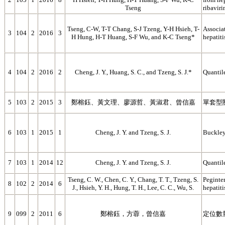
Tseng
ribaviri
Tseng, C-W, T-T Chang, S-J Tzeng, Y-H Hsieh, T-
Associat
3
104
2
2016
3
H Hung, H-T Huang, S-F Wu, and K-C Tseng*
hepatiti
4
104
2
2016
2
Cheng, J. Y., Huang, S. C., and Tzeng, S. J.*
Quantile
5
103
2
2015
3
鄭榕鈺、黃文理、廖源哲、黃淑君、曾信嘉
單套型
6
103
1
2015
1
Cheng, J. Y. and Tzeng, S. J.
Buckley
7
103
1
2014
12
Cheng, J. Y. and Tzeng, S. J.
Quantil
Tseng, C. W., Chen, C. Y., Chang, T. T., Tzeng, S.
Peginter
8
102
2
2014
6
J., Hsieh, Y. H., Hung, T. H., Lee, C. C., Wu, S.
hepatiti
9
099
2
2011
6
鄭榕鈺，方蓉，曾信嘉
定位數