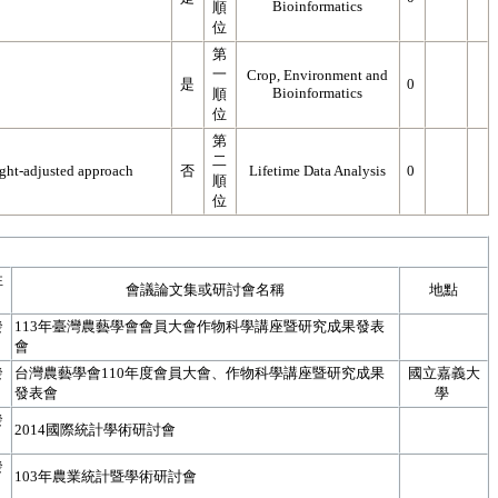
Bioinformatics
順
位
第
一
Crop, Environment and
是
0
Bioinformatics
順
位
第
二
eight-adjusted approach
否
Lifetime Data Analysis
0
順
位
性
會議論文集或研討會名稱
地點
發
113年臺灣農藝學會會員大會作物科學講座暨研究成果發表
會
發
台灣農藝學會110年度會員大會、作物科學講座暨研究成果
國立嘉義大
發表會
學
發
2014國際統計學術研討會
發
103年農業統計暨學術研討會