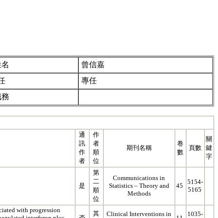
姓名
曾信嘉
任
專任
職務
通
作
關
訊
者
卷
期刊名稱
頁數
鍵
作
順
數
字
者
位
第
Communications in
二
5154-
是
Statistics – Theory and
45
5165
順
Methods
位
ociated with progression
其
Clinical Interventions in
1035-
pegylated interferon plus
否
11