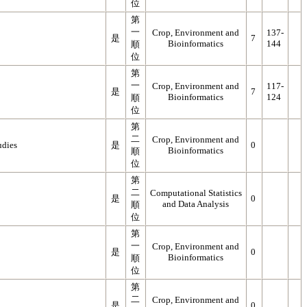
位
第
一
Crop, Environment and
137-
是
7
Bioinformatics
144
順
位
第
一
Crop, Environment and
117-
是
7
Bioinformatics
124
順
位
第
二
Crop, Environment and
udies
是
0
Bioinformatics
順
位
第
二
Computational Statistics
是
0
and Data Analysis
順
位
第
一
Crop, Environment and
是
0
Bioinformatics
順
位
第
二
Crop, Environment and
是
0