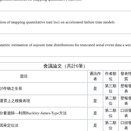
ion of mapping quantitative trait loci on accelerated failure time models
etric estimation of sojourn time distributions for truncated serial event data a w
會議論文（共計6筆）
通訊作
作者順
發表
題目
者
位
質
第三順
壁報
討作物之生長
是
位
表
第二順
壁報
系選育上之模擬表現
是
位
表
第二順
口頭
歸—利用Buckley-James-Type方法
是
位
表
第二順
口頭
因座定位法
是
位
表