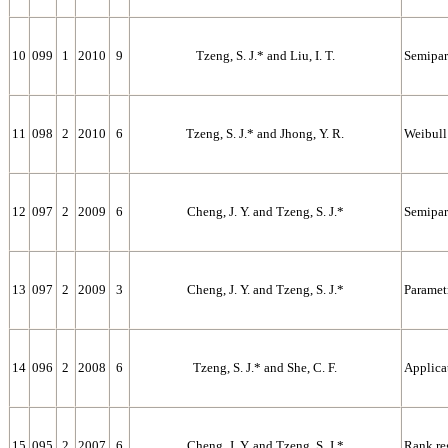
10
099
1
2010
9
Tzeng, S. J.* and Liu, I. T.
Semipar
11
098
2
2010
6
Tzeng, S. J.* and Jhong, Y. R.
Weibull 
12
097
2
2009
6
Cheng, J. Y. and Tzeng, S. J.*
Semipara
13
097
2
2009
3
Cheng, J. Y. and Tzeng, S. J.*
Parametr
14
096
2
2008
6
Tzeng, S. J.* and She, C. F.
Applicat
15
095
2
2007
6
Cheng, J. Y. and Tzeng, S. J.*
Rank reg