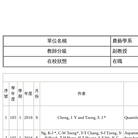
單位名稱
農藝學系
教師分級
副教授
在校狀態
在職
學
序
學
月
年
年度
作者
號
期
份
度
1
105
1
2016
9
Cheng, J. Y. and Tzeng, S. J.*
Quantil
Ng, K-J *, C-W Tseng*, T-T Chang, S-J Tzeng, Y-
Aspartat
2
105
1
2016
8
H Hsieh, T-H Hung, H-T Huang, S-F Wu, K-C
from hep