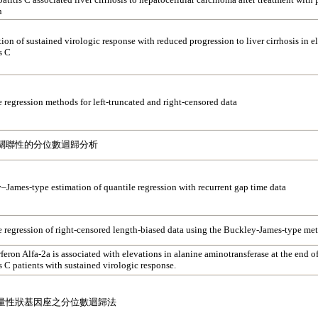
n
ion of sustained virologic response with reduced progression to liver cirrhosis in e
s C
 regression methods for left-truncated and right-censored data
關聯性的分位數迴歸分析
–James-type estimation of quantile regression with recurrent gap time data
e regression of right-censored length-biased data using the Buckley-James-type me
feron Alfa-2a is associated with elevations in alanine aminotransferase at the end o
s C patients with sustained virologic response.
量性狀基因座之分位數迴歸法