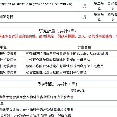
第二順
口頭
imation of Quantile Regression with Recurrent Gap
是
位
表
第三順
壁報
迴歸分析
是
位
表
研究計畫（共計4筆）
學產學合作計畫實施要點」第3點規定，與政府機關、法人、公民營事業機構、
單位
計畫名稱
技術委員會
重複間隔時間資料在分量迴歸下的Buckley-James估計法
技術委員會
世代研究基於單套型關連性分析的半母數法
技術委員會
穩健排序的計分檢定在數量性狀基因座定位上之應用
技術委員會
定位數量性狀基因座的有母數與半母數法
學術活動（共計16筆）
活動名稱
灣農藝學會會員大會作物科學講座暨研究成果發表會
審查
灣農藝學會會員大會作物科學講座暨研究成果發表會
學團體112年聯合年會論壇-智慧城鄉、低碳健康