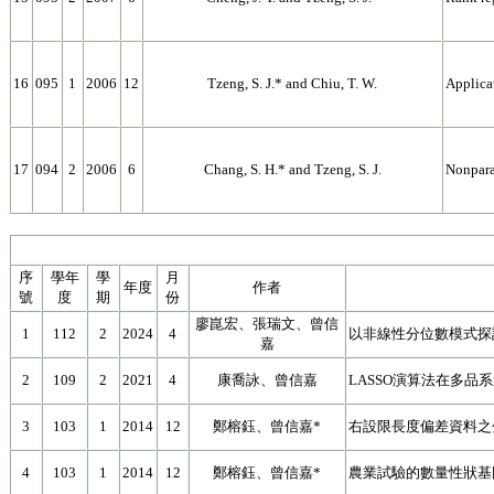
16
095
1
2006
12
Tzeng, S. J.* and Chiu, T. W.
Applicat
17
094
2
2006
6
Chang, S. H.* and Tzeng, S. J.
Nonparam
序
學年
學
月
年度
作者
號
度
期
份
廖崑宏、張瑞文、曾信
1
112
2
2024
4
以非線性分位數模式探
嘉
2
109
2
2021
4
康喬詠、曾信嘉
LASSO演算法在多品
3
103
1
2014
12
鄭榕鈺、曾信嘉*
右設限長度偏差資料之分量迴
4
103
1
2014
12
鄭榕鈺、曾信嘉*
農業試驗的數量性狀基