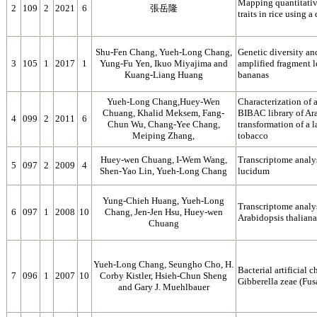
Mapping quantitative
2
109
2
2021
6
張岳隆
traits in rice using
Shu-Fen Chang, Yueh-Long Chang,
Genetic diversity an
3
105
1
2017
1
Yung-Fu Yen, Ikuo Miyajima and
amplified fragment 
Kuang-Liang Huang
bananas
Yueh-Long Chang,Huey-Wen
Characterization of a
Chuang, Khalid Meksem, Fang-
BIBAC library of A
4
099
2
2011
6
Chun Wu, Chang-Yee Chang,
transformation of a l
Meiping Zhang,
tobacco
Huey-wen Chuang, I-Wem Wang,
Transcriptome analy
5
097
2
2009
4
Shen-Yao Lin, Yueh-Long Chang
lucidum
Yung-Chieh Huang, Yueh-Long
Transcriptome analys
6
097
1
2008
10
Chang, Jen-Jen Hsu, Huey-wen
Arabidopsis thaliana
Chuang
Yueh-Long Chang, Seungho Cho, H.
Bacterial artificial
7
096
1
2007
10
Corby Kistler, Hsieh-Chun Sheng
Gibberella zeae (Fu
and Gary J. Muehlbauer