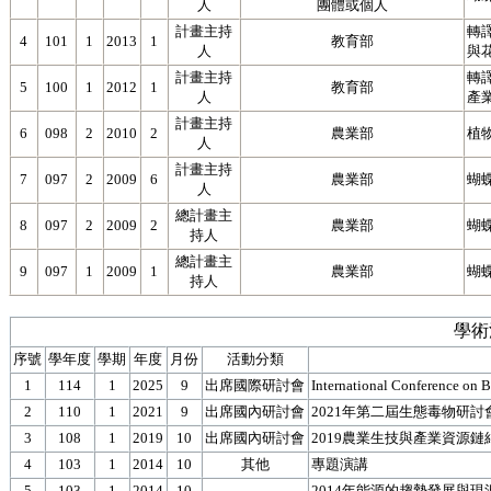
人
團體或個人
計畫主持
轉
4
101
1
2013
1
教育部
人
與
計畫主持
轉
5
100
1
2012
1
教育部
人
產
計畫主持
6
098
2
2010
2
農業部
植
人
計畫主持
7
097
2
2009
6
農業部
蝴
人
總計畫主
8
097
2
2009
2
農業部
蝴
持人
總計畫主
9
097
1
2009
1
農業部
蝴
持人
學術
序號
學年度
學期
年度
月份
活動分類
1
114
1
2025
9
出席國際研討會
International Conference on 
2
110
1
2021
9
出席國內研討會
2021年第二屆生態毒物研討
3
108
1
2019
10
出席國內研討會
2019農業生技與產業資源鏈
4
103
1
2014
10
其他
專題演講
5
103
1
2014
10
2014年能源的趨勢發展與現