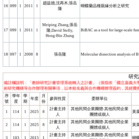
趙益德,沈再木,張岳
16
099
1
2011
1
蝴蝶蘭品種親緣分析之研究
隆
Meiping Zhang,張岳
17
099
1
2011
1
BiBAC as a tool for large-scale fu
隆,David Stelly,
Hong-Bin Zhang
18
097
1
2008
8
張岳隆
Molecular dissection analysis of
研究
備註欄說明：「教師研究計畫管理系統轉入之計畫」（係指依「國立嘉義大
術研究機構等合作辦理有關事項，以本校名義與合作機構辦理簽約，其經費撥
序
學年
學
月
年度
參與性質
委辦單位
號
度
期
份
計畫主持
其他民間企業團體-其他民間企業
1
114
1
2025
8
黃
人
團體或個人
計畫主持
其他民間企業團體-其他民間企業
2
114
1
2025
8
黃腐
人
團體或個人
計畫主持
其他民間企業團體-其他民間企業
3
103
1
2015
1
蝴