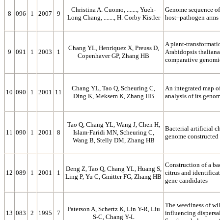
Christina A. Cuomo, ......., Yueh-
Genome sequence of 
8
096
1
2007
9
Long Chang, ......., H. Corby Kistler
host–pathogen arms 
A plant-transformat
Chang YL, Henriquez X, Preuss D,
9
091
1
2003
1
Arabidopsis thaliana
Copenhaver GP, Zhang HB
comparative genomi
Chang YL, Tao Q, Scheuring C,
An integrated map of
10
090
1
2001
11
Ding K, Meksem K, Zhang HB
analysis of its geno
Tao Q, Chang YL, Wang J, Chen H,
Bacterial artificial
11
090
1
2001
8
Islam-Faridi MN, Scheuring C,
genome constructed b
Wang B, Stelly DM, Zhang HB
Construction of a bac
Deng Z, Tao Q, Chang YL, Huang S,
12
089
1
2001
1
citrus and identific
Ling P, Yu C, Gmitter FG, Zhang HB
gene candidates
The weediness of wil
Paterson A, Schertz K, Lin Y-R, Liu
13
083
2
1995
7
influencing dispersa
S-C, Chang Y-L