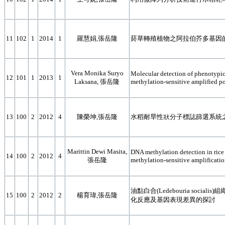
11
102
1
2014
1
羅慧娟,張岳隆
菸草轉殖植物之阿拉伯芥多基因
Vera Monika Suryo
Molecular detection of phenotypic
12
101
1
2013
1
Laksana, 張岳隆
methylation-sensitive amplified
13
100
2
2012
4
陳榮坤,張岳隆
水稻耐旱性狀分子標誌篩選系統
Marittin Dewi Masita,
DNA methylation detection in rice 
14
100
2
2012
4
張岳隆
methylation-sensitive amplificat
油點白合(Ledebouria soci
15
100
2
2012
2
楊育瑋,張岳隆
化反應及基因表現差異的探討