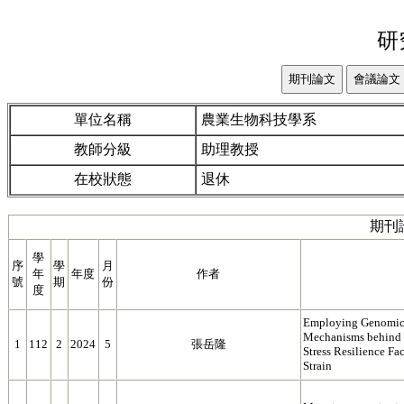
研
單位名稱
農業生物科技學系
教師分級
助理教授
在校狀態
退休
期刊
學
序
學
月
年
年度
作者
號
期
份
度
Employing Genomic 
Mechanisms behind 
1
112
2
2024
5
張岳隆
Stress Resilience Fa
Strain