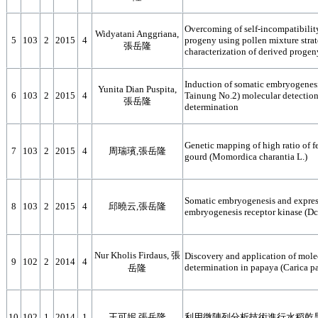
Overcoming of self-incompatibility
Widyatani Anggriana,
5
103
2
2015
4
progeny using pollen mixture stra
張岳隆
characterization of derived progen
Induction of somatic embryogenesi
Yunita Dian Puspita,
6
103
2
2015
4
Tainung No.2) molecular detection 
張岳隆
determination
Genetic mapping of high ratio of fe
7
103
2
2015
4
周瑞璸,張岳隆
gourd (Momordica charantia L.)
Somatic embryogenesis and express
8
103
2
2015
4
邱曉云,張岳隆
embryogenesis receptor kinase (D
Nur Kholis Firdaus, 張
Discovery and application of molec
9
102
2
2014
4
determination in papaya (Carica pa
岳隆
10
102
1
2014
1
王可妮,張岳隆
利用微陣列分析技術進行水稻乾