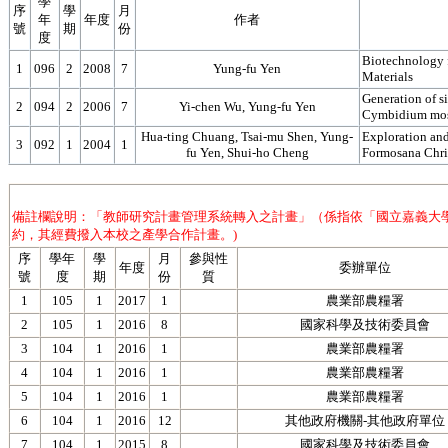
學
序
學
月
年
年度
作者
號
期
份
度
Biotechnology f
1
096
2
2008
7
Yung-fu Yen
Materials
Generation of s
2
094
2
2006
7
Yi-chen Wu, Yung-fu Yen
Cymbidium mosa
Hua-ting Chuang, Tsai-mu Shen, Yung-
Exploration and
3
092
1
2004
1
fu Yen, Shui-ho Cheng
Formosana Chri
備註欄說明：「教師研究計畫管理系統轉入之計畫」（係指依「國立嘉義大
約，其經費撥入本校之產學合作計畫。)
序
學年
學
月
參與性
年度
委辦單位
號
度
期
份
質
1
105
1
2017
1
農業部農糧署
2
105
1
2016
8
國家科學及技術委員會
3
104
1
2016
1
農業部農糧署
4
104
1
2016
1
農業部農糧署
5
104
1
2016
1
農業部農糧署
6
104
1
2016
12
其他政府機關-其他政府單位
7
104
1
2015
8
國家科學及技術委員會