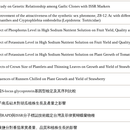
tudy on Genetic Relationship among Garlic Clones with ISSR Markers
rovement of the attractiveness of the synthetic sex phromone, Z8-12:Ac with differe
hanthes and Cryptophlebia ombrodelta (Lepidotera: Tortricidae)
ect of Phosphorus Level in High Sodium Nutrient Solution on Fruit Yield, Quality a
ect of Potassium Level in High Sodium Nutrient Solution on Fruit Yield and Qualit
ect of Potassium Level in High Sodium Nutrient Solution on Plant Growth of Toma
ects of Crown Size of Plantlets and Thinning Leaves on Growth and Yield of Strawb
luences of Runners Chilled on Plant Growth and Yield of Strawberry
S-locus glycoprotein基因型檢定及其序列比較
子南瓜砧木對胡瓜植株生長及產量之影響
用RAPD與ISSR分子標誌技術鑑定台灣及菲律賓蝴蝶蘭物種
液鹽分對番茄果實產量、品質和植株生長的影響