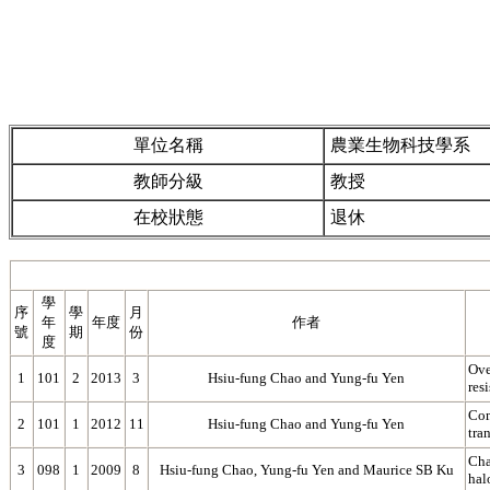
單位名稱
農業生物科技學系
教師分級
教授
在校狀態
退休
學
序
學
月
年
年度
作者
號
期
份
度
Ove
1
101
2
2013
3
Hsiu-fung Chao and Yung-fu Yen
resi
Com
2
101
1
2012
11
Hsiu-fung Chao and Yung-fu Yen
tra
Cha
3
098
1
2009
8
Hsiu-fung Chao, Yung-fu Yen and Maurice SB Ku
hal