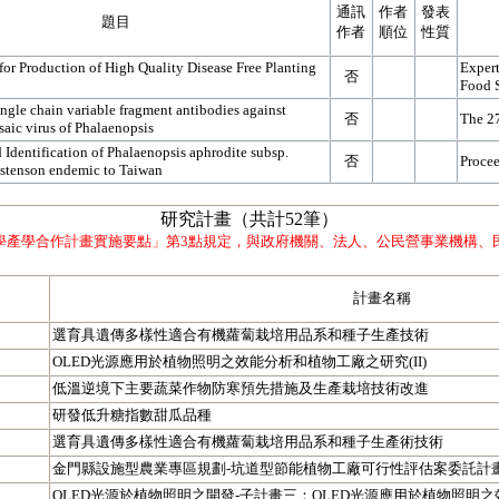
通訊
作者
發表
題目
作者
順位
性質
or Production of High Quality Disease Free Planting
Expert
否
Food 
ingle chain variable fragment antibodies against
否
The 27
ic virus of Phalaenopsis
 Identification of Phalaenopsis aphrodite subsp.
否
Procee
stenson endemic to Taiwan
研究計畫（共計52筆）
學產學合作計畫實施要點」第3點規定，與政府機關、法人、公民營事業機構、
計畫名稱
選育具遺傳多樣性適合有機蘿蔔栽培用品系和種子生產技術
OLED光源應用於植物照明之效能分析和植物工廠之研究(II)
低溫逆境下主要蔬菜作物防寒預先措施及生產栽培技術改進
研發低升糖指數甜瓜品種
選育具遺傳多樣性適合有機蘿蔔栽培用品系和種子生產術技術
金門縣設施型農業專區規劃-坑道型節能植物工廠可行性評估案委託計
OLED光源於植物照明之開發-子計畫三：OLED光源應用於植物照明