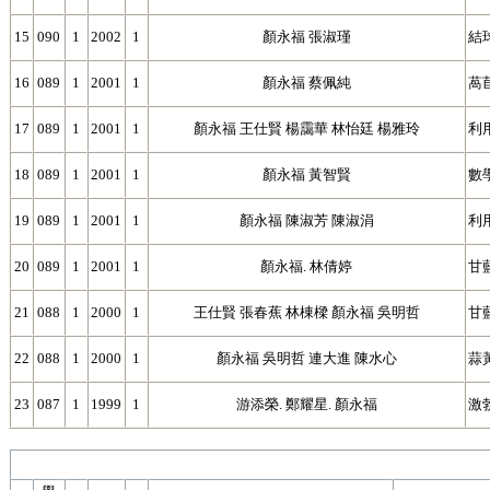
15
090
1
2002
1
顏永福 張淑瑾
結
16
089
1
2001
1
顏永福 蔡佩純
萵
17
089
1
2001
1
顏永福 王仕賢 楊靄華 林怡廷 楊雅玲
利
18
089
1
2001
1
顏永福 黃智賢
數
19
089
1
2001
1
顏永福 陳淑芳 陳淑涓
利
20
089
1
2001
1
顏永福. 林倩婷
甘
21
088
1
2000
1
王仕賢 張春蕉 林棟樑 顏永福 吳明哲
甘
22
088
1
2000
1
顏永福 吳明哲 連大進 陳水心
蒜
23
087
1
1999
1
游添榮. 鄭耀星. 顏永福
激