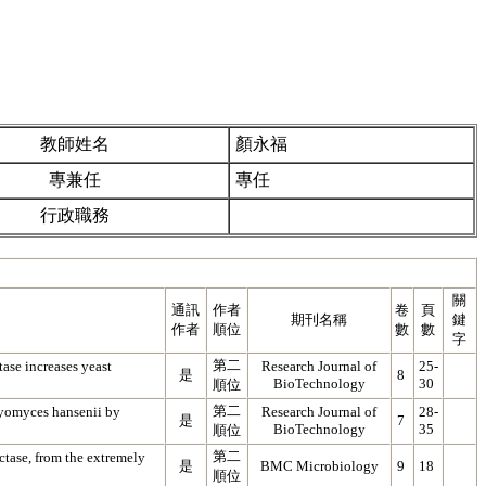
教師姓名
顏永福
專兼任
專任
行政職務
關
通訊
作者
卷
頁
期刊名稱
鍵
作者
順位
數
數
字
第二
ase increases yeast
Research Journal of
25-
是
8
BioTechnology
30
順位
第二
aryomyces hansenii by
Research Journal of
28-
是
7
BioTechnology
35
順位
第二
ctase, from the extremely
是
BMC Microbiology
9
18
順位