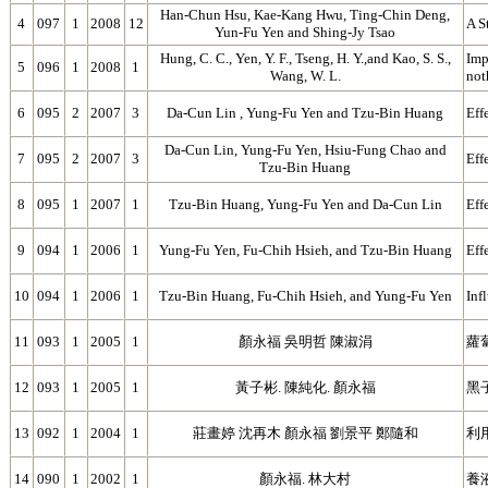
Han-Chun Hsu, Kae-Kang Hwu, Ting-Chin Deng,
4
097
1
2008
12
A S
Yun-Fu Yen and Shing-Jy Tsao
Hung, C. C., Yen, Y. F., Tseng, H. Y.,and Kao, S. S.,
Imp
5
096
1
2008
1
Wang, W. L.
not
6
095
2
2007
3
Da-Cun Lin , Yung-Fu Yen and Tzu-Bin Huang
Eff
Da-Cun Lin, Yung-Fu Yen, Hsiu-Fung Chao and
7
095
2
2007
3
Eff
Tzu-Bin Huang
8
095
1
2007
1
Tzu-Bin Huang, Yung-Fu Yen and Da-Cun Lin
Eff
9
094
1
2006
1
Yung-Fu Yen, Fu-Chih Hsieh, and Tzu-Bin Huang
Eff
10
094
1
2006
1
Tzu-Bin Huang, Fu-Chih Hsieh, and Yung-Fu Yen
Inf
11
093
1
2005
1
顏永福 吳明哲 陳淑涓
蘿蔔
12
093
1
2005
1
黃子彬. 陳純化. 顏永福
黑
13
092
1
2004
1
莊畫婷 沈再木 顏永福 劉景平 鄭隨和
利
14
090
1
2002
1
顏永福. 林大村
養