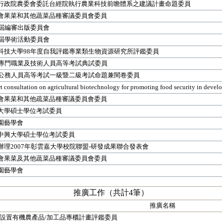
行政院農委會委託台經院執行農業科技前瞻體系之建議計畫命題委員
會果菜和其他蔬菜品種審議委員會委員
9屆編審出版委員會
9屆學術活動委員會
科技大學98年度自我評鑑專業類生物資源研究所評鑑委員
年專門職業及技術人員高等考試典試委員
年公務人員高等考試一級暨二級考試命題兼閱卷委員
t consultation on agricultural biotechnology for promoting food security in devel
會果菜和其他疏菜品種審議委員會委員
大學碩士學位考試委員
園藝學會
中興大學碩士學位考試委員
辦理2007年彰雲嘉大學校院聯盟-研發成果聯合發表會
會果菜及其他蔬菜品種審議委員會委員
園藝學會
推廣工作（共計4筆）
推廣名稱
設置有機農產品/加工品專櫃計畫評鑑委員