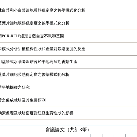
球白菜和小白菜細胞膜熱穩定度之數學模式化分析
苣葉片細胞膜熱穩定度之數學模式化分析
用PCR-RFLP鑑定甘藍自交不親和基因
學模式分析甜椒植株性狀和產量對栽培密度的反應
用蒸發式水牆降溫菇舍於平地高溫期香菇生產
藍葉片細胞膜熱穩定度之數學模式化分析
藍平地採種之研究
黃之促成栽培及其生長預測
勃素處理及栽培密度對紅豆生育性狀的影響
會議論文（共計3筆）