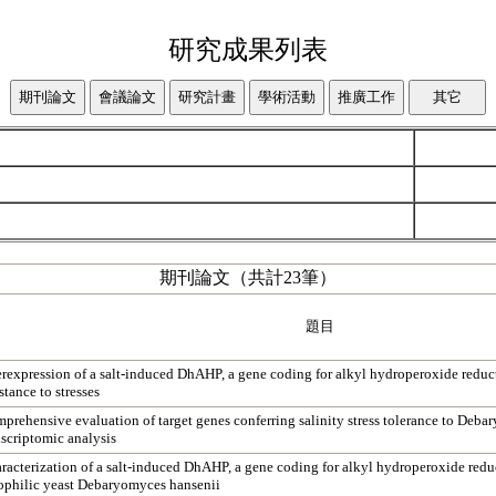
研究成果列表
期刊論文（共計23筆）
題目
rexpression of a salt-induced DhAHP, a gene coding for alkyl hydroperoxide reduct
stance to stresses
prehensive evaluation of target genes conferring salinity stress tolerance to Deb
nscriptomic analysis
racterization of a salt-induced DhAHP, a gene coding for alkyl hydroperoxide redu
ophilic yeast Debaryomyces hansenii