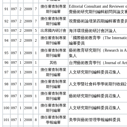
Editorial Consultant and Reviewe
擔任審查制專業
91
097
2
2009
7
期刊編審
覺藝術研究期刊編輯顧問與論文
擔任審查制專業
視覺藝術論壇第四期編輯審查委
92
097
2
2009
7
期刊編審
93
097
2
2009
5
出席國內研討會
海洋環境藝術研討會評論人
「國際藝術教育學（The International 
擔任審查制專業
94
097
2
2009
2
期刊編審
編審委員
藝術教育研究期刊（Research in A
擔任審查制專業
95
097
1
2009
1
期刊編審
集人
96
097
1
2009
1
其他
台灣藝術教育學刊（Journal of Art
擔任審查制專業
人文研究期刊編輯委員召集人
97
097
1
2009
1
期刊編審
擔任審查制專業
人文學暨社會科學學術期刊收錄
98
097
1
2009
1
期刊編審
擔任審查制專業
藝術研究期刊編輯委員召集人
99
097
1
2009
1
期刊編審
擔任審查制專業
人文研究期刊編輯委員召集人
100
097
1
2008
8
期刊編審
擔任審查制專業
美學與藝術管理學報編輯委員
101
097
1
2008
8
學報編審