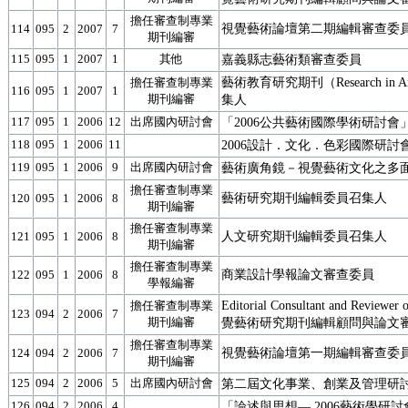
擔任審查制專業
視覺藝術論壇第二期編輯審查委
114
095
2
2007
7
期刊編審
115
095
1
2007
1
其他
嘉義縣志藝術類審查委員
藝術教育研究期刊（Research in A
擔任審查制專業
116
095
1
2007
1
期刊編審
集人
117
095
1
2006
12
出席國內研討會
「2006公共藝術國際學術研討
118
095
1
2006
11
2006設計．文化．色彩國際研討
119
095
1
2006
9
出席國內研討會
藝術廣角鏡－視覺藝術文化之多
擔任審查制專業
藝術研究期刊編輯委員召集人
120
095
1
2006
8
期刊編審
擔任審查制專業
人文研究期刊編輯委員召集人
121
095
1
2006
8
期刊編審
擔任審查制專業
商業設計學報論文審查委員
122
095
1
2006
8
學報編審
Editorial Consultant and Reviewe
擔任審查制專業
123
094
2
2006
7
期刊編審
覺藝術研究期刊編輯顧問與論文
擔任審查制專業
視覺藝術論壇第一期編輯審查委
124
094
2
2006
7
期刊編審
125
094
2
2006
5
出席國內研討會
第二屆文化事業、創業及管理研討
126
094
2
2006
4
「論述與思想— 2006藝術學研