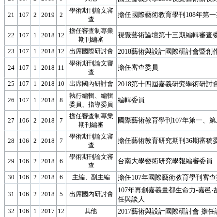
學術期刊論文審
擔任國際藝術教育學刊108年第
21
107
2
2019
2
查
擔任審查制專業
視覺藝術論壇第十三期編輯審查
22
107
1
2018
12
期刊編審
23
107
1
2018
12
出席國際研討會
2018藝術與設計國際研討會暨創
學術期刊論文審
擔任審查委員
24
107
1
2018
11
查
25
107
1
2018
10
出席國內研討會
2018第十四屆嘉義研究學術研討
執行編輯、編輯
編輯委員
26
107
1
2018
8
委員、指導委員
擔任審查制專業
國際藝術教育學刊107年第一、
27
106
2
2018
7
期刊編審
學術期刊論文審
擔任藝術教育研究期刊36期審稿
28
106
2
2018
7
查
學術期刊論文審
台南大學藝術研究學報編審委員
29
106
2
2018
6
查
30
106
2
2018
6
主編、副主編
擔任107年國際藝術教育學刊審
107年再創嘉義畫都生命力-嘉邑‧
31
106
2
2018
5
出席國內研討會
任與談人
32
106
1
2017
12
其他
2017藝術與設計國際研討會 擔