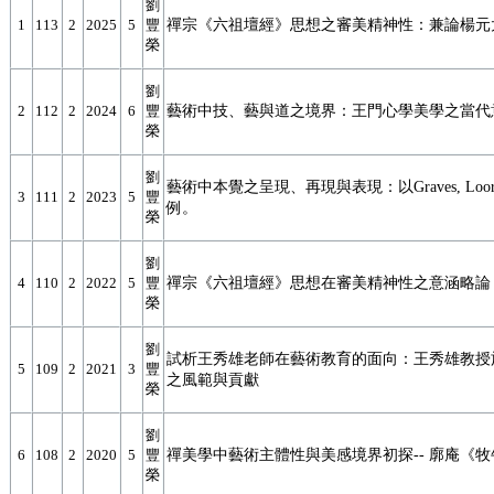
劉
禪宗《六祖壇經》思想之審美精神性 ：兼論楊元
1
113
2
2025
5
豐
榮
劉
藝術中技、藝與道之境界：王門心學美學之當代
2
112
2
2024
6
豐
榮
劉
藝術中本覺之呈現、再現與表現：以Graves, Loori
3
111
2
2023
5
豐
例。
榮
劉
禪宗《六祖壇經》思想在審美精神性之意涵略論
4
110
2
2022
5
豐
榮
劉
試析王秀雄老師在藝術教育的面向：王秀雄教授
5
109
2
2021
3
豐
之風範與貢獻
榮
劉
禪美學中藝術主體性與美感境界初探 -- 廓庵《
6
108
2
2020
5
豐
榮