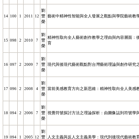
劉
14
100
1
2011
12
豐
藝術中精神性智能與全人發展之觀點與學院藝術教
榮
劉
精神性取向全人藝術創作教學之理由與內容層面：
15
098
2
2010
7
豐
育
榮
劉
16
097
2
2009
7
豐
現代與後現代藝術觀點對台灣藝術理論與創作研究
榮
劉
17
096
2
2008
4
豐
當前美感教育方向之新思維：精神性取向全人美感
榮
劉
18
094
2
2006
7
豐
視覺符號探討方法之理論探析：由圖像誌到符號學與L
榮
劉
19
094
1
2005
12
豐
人文主義與反人文主義美學：現代到後現代藝術教