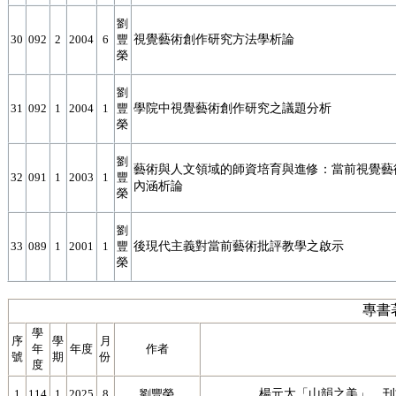
劉
視覺藝術創作研究方法學析論
30
092
2
2004
6
豐
榮
劉
學院中視覺藝術創作研究之議題分析
31
092
1
2004
1
豐
榮
劉
藝術與人文領域的師資培育與進修：當前視覺藝
32
091
1
2003
1
豐
內涵析論
榮
劉
後現代主義對當前藝術批評教學之啟示
33
089
1
2001
1
豐
榮
專書
學
序
學
月
年
年度
作者
號
期
份
度
楊元太「山韻之美」。刊於楊元
1
114
1
2025
8
劉豐榮