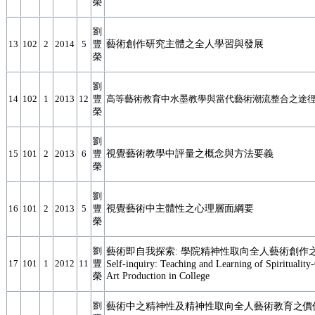
榮
劉
藝術創作研究主體之全人學習與發展
13
102
2
2014
5
豐
榮
劉
14
102
1
2013
12
豐
高等藝術教育中水墨教學與當代藝術潮流整合之途
榮
劉
視覺藝術教學中評量之概念與方法要義
15
101
2
2013
6
豐
榮
劉
視覺藝術中主體性之心理層面綱要
16
101
2
2013
5
豐
榮
劉
藝術即自我探索: 學院精神性取向全人藝術創作之教與
17
101
1
2012
11
豐
Self-inquiry: Teaching and Learning of Spirituality-
Art Production in College
榮
劉
藝術中之精神性及精神性取向全人藝術教育之價