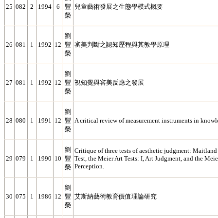
25
082
2
1994
6
豐
兒童藝術發展之生態學模式概要
榮
劉
26
081
1
1992
12
豐
審美判斷之認知歷程與其教學原理
榮
劉
27
081
1
1992
12
豐
視知覺與審美反應之發展
榮
劉
28
080
1
1991
12
豐
A critical review of measurement instruments in knowl
榮
劉
Critique of three tests of aesthetic judgment: Maitla
29
079
1
1990
10
豐
Test, the Meier Art Tests: I, Art Judgment, and the Meier
Perception.
榮
劉
30
075
1
1986
12
豐
艾斯納藝術教育價值理論研究
榮