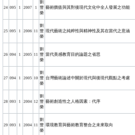
劉
藝術價值與其對後現代文化中全人發展之功能
24
095
1
2007
1
豐
榮
劉
現代藝術之純粹性與精神性及其在當代之意涵
25
095
1
2006
11
豐
榮
劉
當代美感教育目的論題之省思
26
094
1
2005
11
豐
榮
劉
台灣藝術論述中關於現代與後現代觀點之考慮
27
094
1
2005
10
豐
榮
劉
藝術創造性之人格因素：代序
28
093
1
2004
12
豐
榮
劉
環境教育與藝術教育整合之未來取向
29
093
1
2004
11
豐
榮