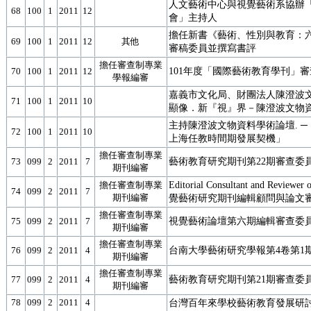
人文藝術中心與視覺藝術系協辦
68
100
1
2011
12
會」主持人
擔任新書《藝術、性別與教育：
69
100
1
2011
12
其他
審稿委員並撰寫書評
擔任審查制專業
101年度「國際藝術教育學刊」
70
100
1
2011
12
學報編審
嘉義市文化局、財團法人陳澄波
71
100
1
2011
10
顯像．新『視』界－陳澄波文物
主持陳澄波文物資料學術論壇. ─
72
100
1
2011
10
上海任教時間期發展契機」
擔任審查制專業
藝術教育研究期刊第22期審查委
73
099
2
2011
7
期刊編審
Editorial Consultant and Reviewe
擔任審查制專業
74
099
2
2011
7
期刊編審
覺藝術研究期刊編輯顧問與論文
擔任審查制專業
視覺藝術論壇第六期編輯審查委
75
099
2
2011
7
期刊編審
擔任審查制專業
台南大學藝術研究學報第4卷第1
76
099
2
2011
4
期刊編審
擔任審查制專業
藝術教育研究期刊第21期審查委
77
099
2
2011
4
期刊編審
78
099
2
2011
4
台灣百年來學校藝術教育發展研