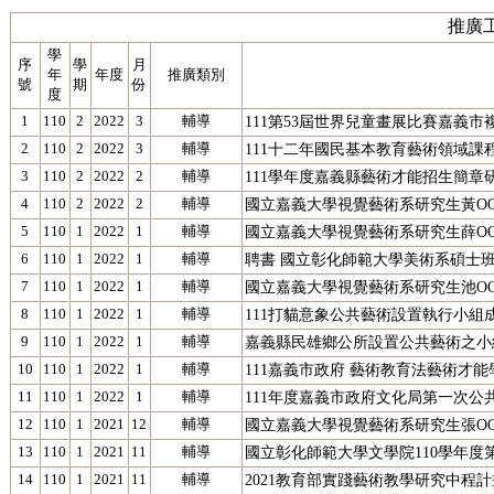
推廣工
學
序
學
月
年
年度
推廣類別
號
期
份
度
1
110
2
2022
3
輔導
111第53屆世界兒童畫展比賽嘉義市
2
110
2
2022
3
輔導
111十二年國民基本教育藝術領域
3
110
2
2022
2
輔導
111學年度嘉義縣藝術才能招生簡章
4
110
2
2022
2
輔導
國立嘉義大學視覺藝術系研究生黃O
5
110
1
2022
1
輔導
國立嘉義大學視覺藝術系研究生薛O
6
110
1
2022
1
輔導
聘書 國立彰化師範大學美術系碩士班
7
110
1
2022
1
輔導
國立嘉義大學視覺藝術系研究生池O
8
110
1
2022
1
輔導
111打貓意象公共藝術設置執行小組
9
110
1
2022
1
輔導
嘉義縣民雄鄉公所設置公共藝術之小
10
110
1
2022
1
輔導
111嘉義市政府 藝術教育法藝術才
11
110
1
2022
1
輔導
111年度嘉義市政府文化局第一次公
12
110
1
2021
12
輔導
國立嘉義大學視覺藝術系研究生張O
13
110
1
2021
11
輔導
國立彰化師範大學文學院110學年度
14
110
1
2021
11
輔導
2021教育部實踐藝術教學研究中程計