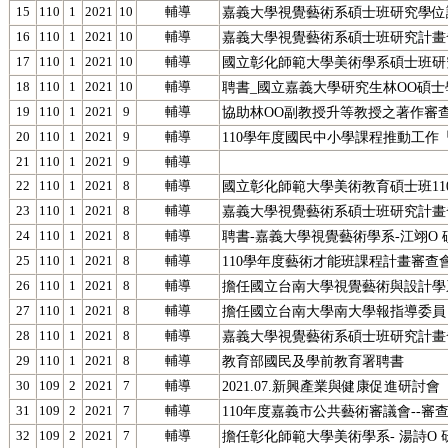
15
110
1
2021
10
輔導
嘉義大學視覺藝術系碩士班研究學位
16
110
1
2021
10
輔導
嘉義大學視覺藝術系碩士班研究計畫
17
110
1
2021
10
輔導
國立彰化師範大學美術學系碩士班研
18
110
1
2021
10
輔導
聘書_國立嘉義大學研究生林OO碩
19
110
1
2021
9
輔導
協助林OO副教授升等教授之著作審
20
110
1
2021
9
輔導
110學年度國民中小學課程推動工
21
110
1
2021
9
輔導
22
110
1
2021
8
輔導
國立彰化師範大學美術教育碩士班11
23
110
1
2021
8
輔導
嘉義大學視覺藝術系碩士班研究計畫
24
110
1
2021
8
輔導
聘書-嘉義大學視覺藝術學系-江翊O
25
110
1
2021
8
輔導
110學年度藝術才能班課程計畫審查
26
110
1
2021
8
輔導
擔任國立台南大學視覺藝術與設計學
27
110
1
2021
8
輔導
擔任國立台南大學南大學報指導委員
28
110
1
2021
8
輔導
嘉義大學視覺藝術系碩士班研究計畫
29
110
1
2021
8
輔導
教育部國民及學前教育署聘書
30
109
2
2021
7
輔導
2021.07.新興產業與健康促進研討會
31
109
2
2021
7
輔導
110年度嘉義市公共藝術審議會--審
32
109
2
2021
7
輔導
擔任彰化師範大學美術學系- 湯詩O