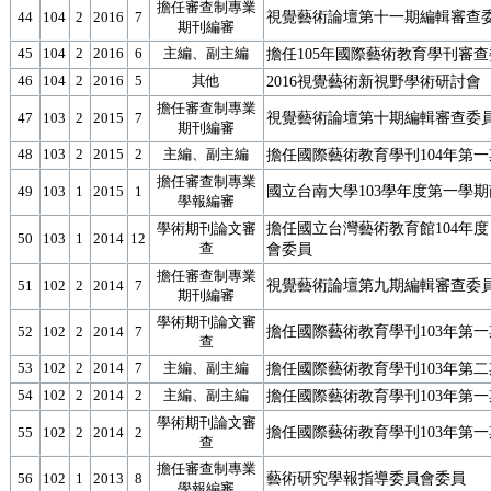
擔任審查制專業
視覺藝術論壇第十一期編輯審查
44
104
2
2016
7
期刊編審
45
104
2
2016
6
主編、副主編
擔任105年國際藝術教育學刊審
46
104
2
2016
5
其他
2016視覺藝術新視野學術研討會
擔任審查制專業
視覺藝術論壇第十期編輯審查委
47
103
2
2015
7
期刊編審
48
103
2
2015
2
主編、副主編
擔任國際藝術教育學刊104年第
擔任審查制專業
國立台南大學103學年度第一學
49
103
1
2015
1
學報編審
擔任國立台灣藝術教育館104年
學術期刊論文審
50
103
1
2014
12
查
會委員
擔任審查制專業
視覺藝術論壇第九期編輯審查委
51
102
2
2014
7
期刊編審
學術期刊論文審
擔任國際藝術教育學刊103年第
52
102
2
2014
7
查
53
102
2
2014
7
主編、副主編
擔任國際藝術教育學刊103年第
54
102
2
2014
2
主編、副主編
擔任國際藝術教育學刊103年第
學術期刊論文審
擔任國際藝術教育學刊103年第
55
102
2
2014
2
查
擔任審查制專業
藝術研究學報指導委員會委員
56
102
1
2013
8
學報編審