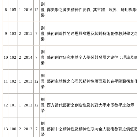
劉
8
105
1
2016
12
豐
禪美學之審美精神性要義--其主體、境界、應用與
榮
劉
9
103
2
2015
7
豐
藝術創造性的迷思與省思及其對藝術創作教與學之
榮
劉
10
102
2
2014
7
豐
藝術創作研究主體全人學習與發展之途徑：理論及
榮
劉
11
102
1
2013
12
豐
藝術主體性之心理與精神性層面及其在學院藝術創
榮
劉
12
101
1
2012
12
豐
西方當代藝術之創造性及其對大學水墨教學之啟示
榮
劉
13
100
2
2012
7
豐
藝術中之精神性及精神性取向全人藝術教育之價值
榮