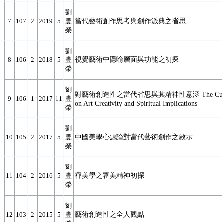
劉
當代藝術創作思考與創作派典之省思
7
107
2
2019
5
豐
榮
劉
視覺藝術中隱喻層面與功能之初探
8
106
2
2018
5
豐
榮
劉
對藝術創造性之當代省思與其精神性意涵 The Current 
9
106
1
2017
11
豐
on Art Creativity and Spiritual Implications
榮
劉
中國美學心源論對當代藝術創作之啟示
10
105
2
2017
5
豐
榮
劉
禪美學之審美精神初探
11
104
2
2016
5
豐
榮
劉
藝術創造性之全人觀點
12
103
2
2015
5
豐