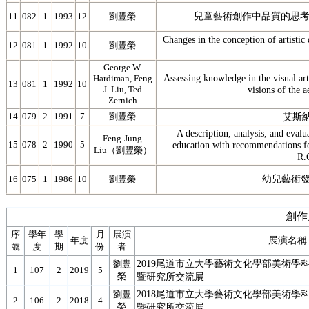
兒童藝術創作中品質的思考與
11
082
1
1993
12
劉豐榮
Changes in the conception of a
12
081
1
1992
10
劉豐榮
George W.
Assessing knowledge in the visual ar
Hardiman, Feng
13
081
1
1992
10
J. Liu, Ted
visions of the a
Zernich
14
079
2
1991
7
劉豐榮
艾斯
A description, analysis, and evalu
Feng-Jung
15
078
2
1990
5
education with recommendations for
Liu（劉豐榮）
R.
幼兒藝術發
16
075
1
1986
10
劉豐榮
創作
序
學年
學
月
展演
展演名稱
年度
號
度
期
份
者
2019尾道市立大學藝術文化學部美術學
劉豐
1
107
2
2019
5
榮
暨研究所交流展
2018尾道市立大學藝術文化學部美術學
劉豐
2
106
2
2018
4
榮
暨研究所交流展