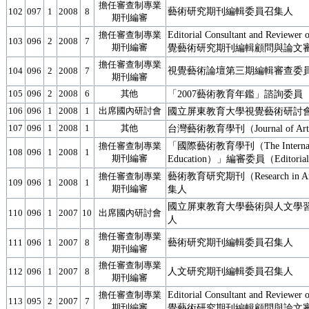
擔任審查制專業
藝術研究期刊編輯委員召集人
102
097
1
2008
8
期刊編審
Editorial Consultant and Reviewe
擔任審查制專業
103
096
2
2008
7
期刊編審
覺藝術研究期刊編輯顧問與論文
擔任審查制專業
視覺藝術論壇第三期編輯審查委
104
096
2
2008
7
期刊編審
105
096
2
2008
6
其他
「2007藝術教育年鑑」諮詢委員
106
096
1
2008
1
出席國內研討會
國立屏東教育大學視覺藝術研討
107
096
1
2008
1
其他
台灣藝術教育學刊（Journal of Art
「國際藝術教育學刊（The International
擔任審查制專業
108
096
1
2008
1
期刊編審
Education）」編審委員（Editorial
藝術教育研究期刊（Research in A
擔任審查制專業
109
096
1
2008
1
期刊編審
集人
國立屏東教育大學藝術與人文學
110
096
1
2007
10
出席國內研討會
人
擔任審查制專業
藝術研究期刊編輯委員召集人
111
096
1
2007
8
期刊編審
擔任審查制專業
人文研究期刊編輯委員召集人
112
096
1
2007
8
期刊編審
Editorial Consultant and Reviewe
擔任審查制專業
113
095
2
2007
7
期刊編審
覺藝術研究期刊編輯顧問與論文