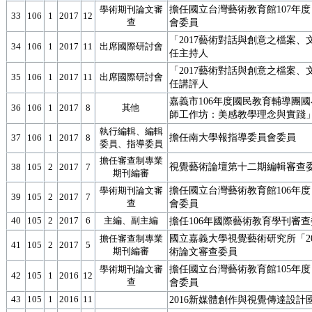
擔任國立台灣藝術教育館107年
學術期刊論文審
33
106
1
2017
12
查
會委員
「2017藝術對話與創意之檔案、
34
106
1
2017
11
出席國際研討會
任主持人
「2017藝術對話與創意之檔案、
35
106
1
2017
11
出席國際研討會
任講評人
嘉義市106年度國民教育輔導團
36
106
1
2017
8
其他
師工作坊：美感教學理念與實踐
執行編輯、編輯
擔任南大學報指導委員會委員
37
106
1
2017
8
委員、指導委員
擔任審查制專業
視覺藝術論壇第十二期編輯審查
38
105
2
2017
7
期刊編審
擔任國立台灣藝術教育館106年
學術期刊論文審
39
105
2
2017
7
查
會委員
40
105
2
2017
6
主編、副主編
擔任106年國際藝術教育學刊審
國立嘉義大學視覺藝術研究所「20
擔任審查制專業
41
105
2
2017
5
期刊編審
術論文審查委員
擔任國立台灣藝術教育館105年
學術期刊論文審
42
105
1
2016
12
查
會委員
43
105
1
2016
11
2016新媒體創作與視覺傳達設計