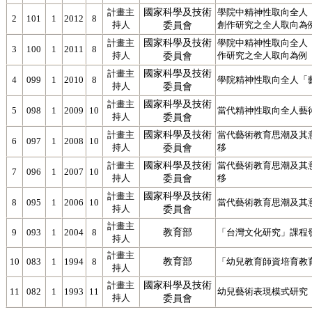
國家科學及技術
計畫主
學院中精神性取向全人「
2
101
1
2012
8
持人
委員會
創作研究之全人取向為
國家科學及技術
計畫主
學院中精神性取向全人「
3
100
1
2011
8
持人
委員會
作研究之全人取向為例
國家科學及技術
計畫主
4
099
1
2010
8
學院精神性取向全人「藝
持人
委員會
國家科學及技術
計畫主
5
098
1
2009
10
當代精神性取向全人藝
持人
委員會
國家科學及技術
計畫主
當代藝術教育思潮及其意
6
097
1
2008
10
持人
委員會
移
國家科學及技術
計畫主
當代藝術教育思潮及其
7
096
1
2007
10
持人
委員會
移
國家科學及技術
計畫主
8
095
1
2006
10
當代藝術教育思潮及其
持人
委員會
計畫主
教育部
9
093
1
2004
8
「台灣文化研究」課程
持人
計畫主
教育部
10
083
1
1994
8
「幼兒教育師資培育教
持人
國家科學及技術
計畫主
11
082
1
1993
11
幼兒藝術表現模式研究
持人
委員會