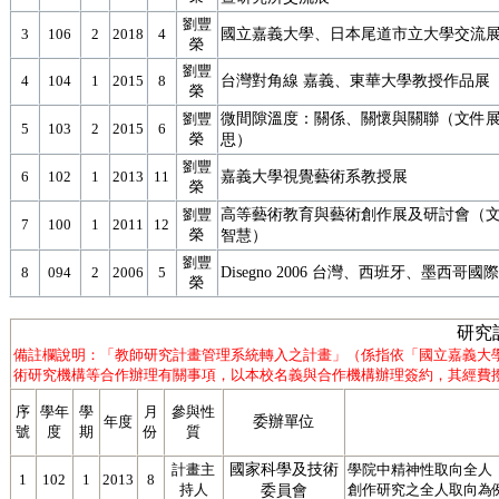
劉豐
國立嘉義大學、日本尾道市立大學交流
3
106
2
2018
4
榮
劉豐
台灣對角線 嘉義、東華大學教授作品展
4
104
1
2015
8
榮
微間隙溫度：關係、關懷與關聯（文件
劉豐
5
103
2
2015
6
榮
思）
劉豐
嘉義大學視覺藝術系教授展
6
102
1
2013
11
榮
高等藝術教育與藝術創作展及研討會（文
劉豐
7
100
1
2011
12
榮
智慧）
劉豐
Disegno 2006 台灣、西班牙、墨西哥
8
094
2
2006
5
榮
研究
備註欄說明：「教師研究計畫管理系統轉入之計畫」（係指依「國立嘉義大
術研究機構等合作辦理有關事項，以本校名義與合作機構辦理簽約，其經費撥
序
學年
學
月
參與性
委辦單位
年度
號
度
期
份
質
國家科學及技術
計畫主
學院中精神性取向全人「
1
102
1
2013
8
持人
委員會
創作研究之全人取向為例(