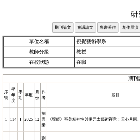
研
單位名稱
視覺藝術學系
教師分級
教授
在校狀態
在職
期刊
學
序
學
月
作
年
年度
題目
號
期
份
者
度
劉
1
114
1
2025
12
豐
《壇經》審美精神性與楊元太藝術禪意：天心月圓
榮
劉