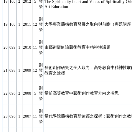
18
100
2
2012
5
豐
The Spirituality in art and Values of Spirituality Ori
Art Education
榮
劉
大學專業藝術教育發展之取向與前瞻（專題講座
19
100
1
2011
12
豐
榮
劉
由藝術價值論藝術教育中精神性議題
20
099
1
2010
11
豐
榮
劉
藝術創作研究之全人取向：高等教育中精神性取
21
098
1
2009
12
豐
教育之途徑
榮
劉
當前高等教育中藝術創作教育方向之省思
22
096
2
2008
5
豐
榮
劉
當代學院藝術教育新途徑之探析：藝術創作之教
23
096
1
2007
11
豐
榮