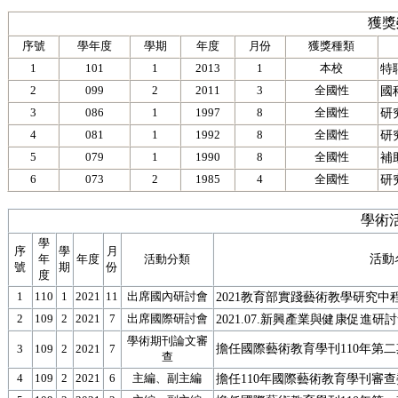
獲獎
序號
學年度
學期
年度
月份
獲獎種類
1
101
1
2013
1
本校
特
2
099
2
2011
3
全國性
國
3
086
1
1997
8
全國性
研
4
081
1
1992
8
全國性
研
5
079
1
1990
8
全國性
補
6
073
2
1985
4
全國性
研
學術活
學
序
學
月
活動
年
年度
活動分類
號
期
份
度
1
110
1
2021
11
出席國內研討會
2021教育部實踐藝術教學研究中
2
109
2
2021
7
出席國際研討會
2021.07.新興產業與健康促進研
學術期刊論文審
擔任國際藝術教育學刊110年第
3
109
2
2021
7
查
4
109
2
2021
6
主編、副主編
擔任110年國際藝術教育學刊審