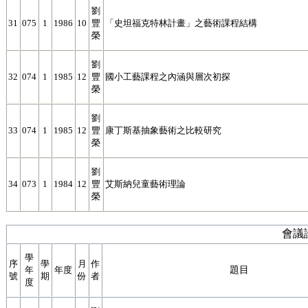
劉
31
075
1
1986
10
豐
「史坦福克特林計畫」之藝術課程結構
榮
劉
32
074
1
1985
12
豐
國小工藝課程之內涵與層次初探
榮
劉
33
074
1
1985
12
豐
康丁斯基抽象藝術之比較研究
榮
劉
34
073
1
1984
12
豐
艾斯納兒童藝術理論
榮
會議
學
序
學
月
作
題目
年
年度
號
期
份
者
度