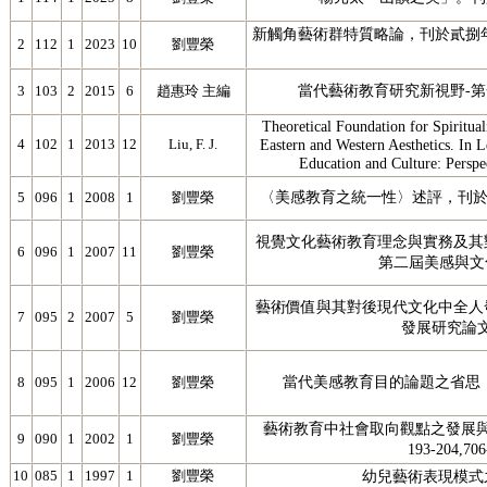
新觸角藝術群特質略論，刊於貳捌年華
2
112
1
2023
10
劉豐榮
當代藝術教育研究新視野-
3
103
2
2015
6
趙惠玲 主編
Theoretical Foundation for Spiritual
4
102
1
2013
12
Liu, F. J.
Eastern and Western Aesthetics. In L
Education and Culture: Perspe
〈美感教育之統一性〉述評，刊於教
5
096
1
2008
1
劉豐榮
視覺文化藝術教育理念與實務及其
6
096
1
2007
11
劉豐榮
第二屆美感與文
藝術價值與其對後現代文化中全人
7
095
2
2007
5
劉豐榮
發展研究論文
當代美感教育目的論題之省思，
8
095
1
2006
12
劉豐榮
藝術教育中社會取向觀點之發展
9
090
1
2002
1
劉豐榮
193-204
10
085
1
1997
1
劉豐榮
幼兒藝術表現模式