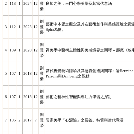
2
113
1
2024
12
豐
良知之美：王門心學美學及其當代意涵
榮
劉
藝術中本覺之觀念及其在藝術創作與美感經驗之意涵：以G
3
112
1
2023
12
豐
Spira為例。
榮
劉
4
109
1
2020
12
豐
禪美學中藝術主體性與美感境界之闡釋 -- 廓庵《
榮
劉
當代視覺藝術隱喻及其意義創造與闡釋：論Hermine Feinst
5
107
1
2018
12
豐
Parsons與Dan Serig之觀點
榮
劉
6
107
1
2018
12
豐
藝術之精神性智能與專注力學習之探討
榮
劉
7
105
2
2017
7
豐
儒家美學「心源論」之要義、特質與當代意涵
榮