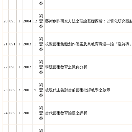
榮
劉
20
093
1
2004
12
豐
藝術創作研究方法之理論基礎探析：以質化研究觀
榮
劉
21
091
1
2003
1
豐
視覺藝術集體創作個案及其教育意涵—論「溢符碼
榮
劉
22
090
1
2002
1
豐
學院藝術教育之派典分析
榮
劉
23
089
2
2001
5
豐
後現代主義對當前藝術批評教學之啟示
榮
劉
24
089
1
2001
1
豐
當代藝術教育論題之評析
榮
劉