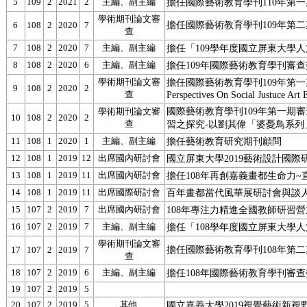
5
109
2
2021
2
主編、副主編
擔任國際藝術教育學刊110年第
學術期刊論文審
擔任國際藝術教育學刊109年第
6
108
2
2020
7
查
7
108
2
2020
7
主編、副主編
擔任「109學年度國立屏東大學
8
108
2
2020
6
主編、副主編
擔任109年國際藝術教育學刊審
學術期刊論文審
擔任國際藝術教育學刊109年第一期審查
9
108
2
2020
2
查
Perspectives On Social Justuce Art 
國際藝術教育學刊109年第一期
學術期刊論文審
10
108
2
2020
2
查
習之探究-以劉其偉「婆憂鳥系列
11
108
1
2020
1
主編、副主編
擔任藝術教育研究期刊顧問
12
108
1
2019
12
出席國內研討會
國立屏東大學2019藝術設計國際
13
108
1
2019
11
出席國內研討會
擔任108年再創嘉義畫都生命力
14
108
1
2019
11
出席國際研討會
百年畫都當代風華展研討會與談
15
107
2
2019
7
出席國內研討會
108年專注力精進全國教師研習
16
107
2
2019
7
主編、副主編
擔任「108學年度國立屏東大學
學術期刊論文審
擔任國際藝術教育學刊108年第
17
107
2
2019
7
查
18
107
2
2019
6
主編、副主編
擔任108年國際藝術教育學刊審
19
107
2
2019
5
20
107
2
2019
5
其他
國立嘉義大學2019視覺藝術新