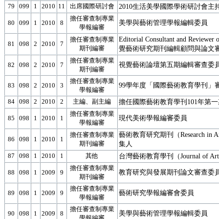
79
099
1
2010
11
出席國際研討會
2010生活美學國際學術研討會主
擔任審查制專業
美學與藝術管理學報編輯委員
80
099
1
2010
8
學報編審
Editorial Consultant and Reviewe
擔任審查制專業
81
098
2
2010
7
期刊編審
覺藝術研究期刊編輯顧問與論文
擔任審查制專業
視覺藝術論壇第五期編輯審查委
82
098
2
2010
7
期刊編審
擔任審查制專業
99學年度「國際藝術教育學刊」
83
098
2
2010
3
學報編審
84
098
2
2010
2
主編、副主編
擔任國際藝術教育學刊101年第
擔任審查制專業
現代美術學報編審委員
85
098
1
2010
1
學報編審
藝術教育研究期刊（Research in A
擔任審查制專業
86
098
1
2010
1
期刊編審
集人
87
098
1
2010
1
其他
台灣藝術教育學刊（Journal of Art
擔任審查制專業
教育研究與發展期刊論文審查委
88
098
1
2009
9
期刊編審
擔任審查制專業
藝術研究學報編審會委員
89
098
1
2009
9
學報編審
擔任審查制專業
美學與藝術管理學報編輯委員
90
098
1
2009
8
學報編審