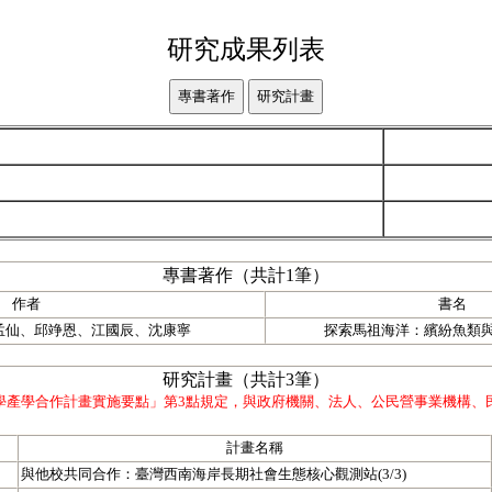
研究成果列表
專書著作（共計1筆）
作者
書名
孟仙、邱竫恩、江國辰、沈康寧
探索馬祖海洋：繽紛魚類
研究計畫（共計3筆）
學產學合作計畫實施要點」第3點規定，與政府機關、法人、公民營事業機構、
計畫名稱
與他校共同合作：臺灣西南海岸長期社會生態核心觀測站(3/3)