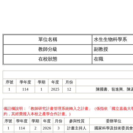
單位名稱
水生生物科學系
教師分級
副教授
在校狀態
在職
序號
學年度
學期
年度
月份
1
114
1
2025
12
陳國書、翁進興、陳
備註欄說明：「教師研究計畫管理系統轉入之計畫」（係指依「國立嘉義大
約，其經費撥入本校之產學合作計畫。)
序號
學年度
學期
年度
月份
參與性質
委辦單位
1
114
2
2026
3
計畫主持人
國家科學及技術委員會