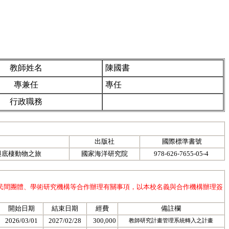
教師姓名
陳國書
專兼任
專任
行政職務
出版社
國際標準書號
與底棲動物之旅
國家海洋研究院
978-626-7655-05-4
民間團體、學術研究機構等合作辦理有關事項，以本校名義與合作機構辦理簽
開始日期
結束日期
經費
備註欄
2026/03/01
2027/02/28
300,000
教師研究計畫管理系統轉入之計畫