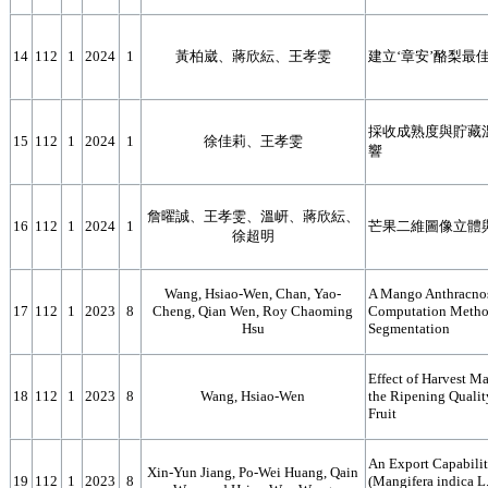
14
112
1
2024
1
黃柏崴、蔣欣紜、王孝雯
建立‘章安’酪梨最
採收成熟度與貯藏
15
112
1
2024
1
徐佳莉、王孝雯
響
詹曜誠、王孝雯、溫岍、蔣欣紜、
16
112
1
2024
1
芒果二維圖像立體
徐超明
Wang, Hsiao-Wen, Chan, Yao-
A Mango Anthracnos
17
112
1
2023
8
Cheng, Qian Wen, Roy Chaoming
Computation Metho
Hsu
Segmentation
Effect of Harvest M
18
112
1
2023
8
Wang, Hsiao-Wen
the Ripening Qualit
Fruit
An Export Capabili
Xin-Yun Jiang, Po-Wei Huang, Qain
19
112
1
2023
8
(Mangifera indica L