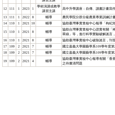
講習主講
學術演講或教學
12
111
1
2023
1
高中升學講座：自傳、讀書計畫寫
講習主講
13
111
1
2022
8
輔導
農民學院分群分級農業專業訓練計
14
110
1
2021
10
輔導
協助臺灣事實查核中心報導「枸杞
協助台灣事實查核中心證實有關「
15
110
1
2021
8
輔導
翠綠」等，進行科學實驗破解謠言
16
110
1
2021
8
輔導
協助臺灣事實核中心破除謠言，刊
17
109
2
2021
7
輔導
國立嘉義大學園藝學系109學年度
18
109
2
2021
7
輔導
國立嘉義大學園藝學系109學年度
協助臺灣事實核中心報導有關「香
19
109
2
2021
4
輔導
之待釐清問題