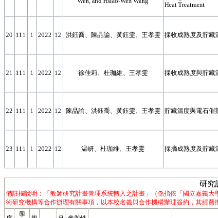
Wen, and Hsiao-Wen Wang
Heat Treatment
20
111
1
2022
12
洪鈺喬、陳品諭、黃鈺雯、王孝雯
採收成熟度及貯藏
21
111
1
2022
12
徐佳莉、杜珈維、王孝雯
採收成熟度與貯藏
22
111
1
2022
12
陳品諭、洪鈺喬、黃鈺雯、王孝雯
貯藏溫度與電石催熟
23
111
1
2022
12
温岍、杜珈維、王孝雯
採摘成熟度及貯藏
研究
備註欄說明：「教師研究計畫管理系統轉入之計畫」（係指依「國立嘉義大
術研究機構等合作辦理有關事項，以本校名義與合作機構辦理簽約，其經費撥
學