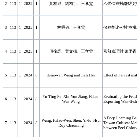
2
113
1
2025
1
黃柏崴、劉柏忻、王孝雯
乙烯催熟對酪梨後
3
113
1
2025
1
林秉儀、王孝雯
保鮮劑比例對‘檸檬
4
113
1
2025
1
傅榆庭、黃文揚、王孝雯
蒸熱處理對‘萬里香
5
113
1
2024
8
Hsiaowen Wang and Jiali Hsu
Effect of harvest mat
Yu-Ting Fu, Xin-Yun Jiang, Hsiao-
Evaluating the Feasi
6
113
1
2024
8
Wen Wang
Exporting Wan-li-s
A Deep Learning Bas
Wang, Hsiao-Wen, Shen, Yi-Jo, Hsu,
7
113
1
2024
8
Taiwan Cultivar Ma
Roy Chaoming
between Peel Color 