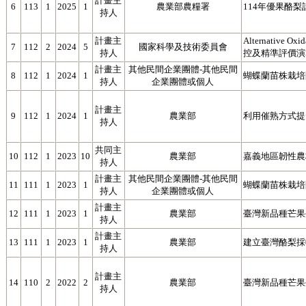
計畫主
6
113
1
2025
1
農業部農糧署
114年優果酪梨
持人
計畫主
Alternati
7
112
2
2024
5
國家科學及技術委員會
持人
控及精準評價演
計畫主
其他民間企業團體-其他民間
8
112
1
2024
1
蝴蝶蘭苗株栽培
持人
企業團體或個人
計畫主
9
112
1
2024
1
農業部
利用催熟方式提
持人
共同主
10
112
1
2023
10
農業部
嘉義地區韌性農
持人
計畫主
其他民間企業團體-其他民間
11
111
1
2023
1
蝴蝶蘭苗株栽培
持人
企業團體或個人
計畫主
12
111
1
2023
1
農業部
臺灣新品種芒果
持人
計畫主
13
111
1
2023
1
農業部
建立臺灣酪梨採
持人
計畫主
14
110
2
2022
2
農業部
臺灣新品種芒果
持人