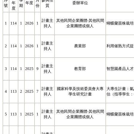
序
學
月
參與性
年
年度
委辦單位
號
期
份
質
度
計畫主
其他民間企業團體-其他民間
1
114
1
2026
1
蝴蝶蘭苗株栽培
持人
企業團體或個人
計畫主
2
114
1
2026
1
農業部
利用催熟方式提
持人
計畫主
3
114
1
2025
9
教育部
智慧園產品人才
持人
計畫主
國家科學及技術委員會大專
大專生計畫：氣
4
113
2
2025
7
持人
學生研究計畫
估（指導學生：
計畫主
其他民間企業團體-其他民間
5
113
1
2025
1
蝴蝶蘭苗株栽培
持人
企業團體或個人