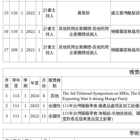
計畫主
15
110
1
2022
1
農業部
建立臺灣酪梨採
持人
計畫主
其他民間企業團體-其他民間
16
110
1
2022
1
蝴蝶蘭苗株栽培
持人
企業團體或個人
計畫主
其他民間企業團體-其他民間
17
109
1
2021
1
蝴蝶蘭苗株栽培
持人
企業團體或個人
獲獎
序
學年
學
月
獲獎種
年度
號
度
期
份
類
The 3rd Trilateral Symposium on SDGs, The B
1
113
1
2024
8
其他
Exporting Wan li shiang Mango Fruit)
2
111
1
2023
1
全國性
111年台灣園藝學會 園產品處理及加工組
111年台灣園藝學會 海報組-生物技術組
3
111
1
2022
12
全國性
度對香瓜茄果實品質之影響）
學術