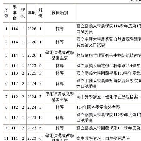
學
序
學
月
年
年度
推廣類別
號
期
份
度
國立嘉義大學農學院114學年度第
1
114
1
2026
1
輔導
口試委員
國立中興大學農業暨自然資源學院園
2
114
1
2026
1
輔導
員會論文口試委
學術演講或教學
3
114
1
2026
1
荔枝健康管理暨有害生物防範技術
講習主講
4
114
1
2025
9
輔導
國立嘉義大學電機工程學系114學
5
113
2
2025
3
輔導
國立嘉義大學園藝學系113學年度
國立中興大學農業暨自然資源學院園
6
112
2
2024
7
輔導
文口試委員
學術演講或教學
7
112
2
2024
5
高中升學講座：優化學習歷程檔案
講習主講
8
112
2
2024
3
輔導
114年國本學堂海外考察
國立嘉義大學農學院112學年度第
9
112
1
2023
10
輔導
口試委員
10
111
2
2023
6
輔導
國立嘉義大學園藝學系111學年度
學術演講或教學
11
111
2
2023
6
高中升學講座：自主學習講評