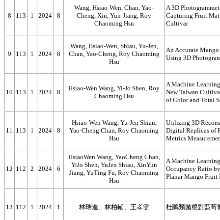
Wang, Hsiao-Wen, Chan, Yao-
A 3D Photogrammetr
8
113
1
2024
8
Cheng, Xin, Yun-Jiang, Roy
Capturing Fruit Ma
Chaoming Hsu
Cultivar
Wang, Hsiao-Wen, Shiau, Yu-Jen,
An Accurate Mango F
9
113
1
2024
8
Chan, Yao-Cheng, Roy Chaoming
Using 3D Photogra
Hsu
A Machine Learning 
Hsiao-Wen Wang, Yi-Jo Shen, Roy
10
113
1
2024
8
New Taiwan Cultiva
Chaoming Hsu
of Color and Total 
Hsiao-Wen Wang, Yu-Jen Shiau,
Utilizing 3D Recons
11
113
1
2024
8
Yao-Cheng Chan, Roy Chaoming
Digital Replicas of 
Hsu
Metrics Measureme
HsiaoWen Wang, YaoCheng Chan,
A Machine Learning
YiJo Shen, YuJen Shiau, XinYun
12
112
2
2024
6
Occupancy Ratio by
Jiang, YuTing Fu, Roy Chaoming
Planar Mango Fruit
Hsu
13
112
1
2024
1
林瑞進、林柏輔、王孝雯
杜鵑類菌根對藍莓