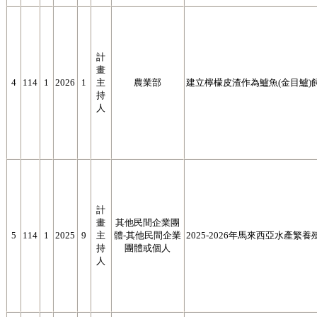
計
畫
4
114
1
2026
1
主
農業部
建立檸檬皮渣作為鱸魚(金目鱸)
持
人
計
畫
其他民間企業團
5
114
1
2025
9
主
體-其他民間企業
2025-2026年馬來西亞水產繁
持
團體或個人
人