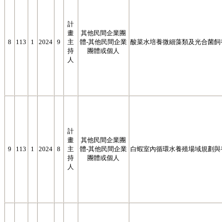
計
畫
其他民間企業團
8
113
1
2024
9
主
體-其他民間企業
酸菜水培養微細藻類及光合菌飼
持
團體或個人
人
計
畫
其他民間企業團
9
113
1
2024
8
主
體-其他民間企業
白蝦室內循環水養殖場域規劃與
持
團體或個人
人