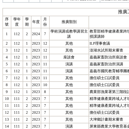
推廣
序
學年
學
月
年度
推廣類別
號
度
期
份
學術演講或教學講習主
教育部精準健康產業跨領
1
112
2
2024
7
講
授課講師
2
112
1
2023
12
其他
ILP理事會議
3
112
1
2023
12
其他
澎湖水試所期末審查
4
112
1
2023
11
座談會
嘉義家畜防治所座談會
5
112
1
2023
11
演講
嘉義家畜防治所演講
6
112
1
2023
11
演講
嘉義市國民教育輔導團
7
112
1
2023
11
其他
擔任碩士口試委員
8
112
1
2023
10
其他
擔任碩士口試委員
9
112
1
2023
8
其他
農業部漁業署第三階段
10
111
2
2023
7
其他
精準健康產業跨域人才
11
111
2
2023
7
其他
精準健康產業跨域人才
12
111
2
2023
7
其他
擔任碩士口試委員
13
111
2
2023
7
其他
大埤鄉計畫期末審查
14
111
2
2023
7
演講
屏東縣農業大學教育基