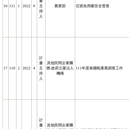
畫
16
111
1
2022
9
主
農業部
石斑魚用藥安全普查
持
人
計
畫
其他民間企業團
17
110
2
2022
4
主
體-政府立案法人
111年度泰國蝦產業調查工作
持
機構
人
計
畫
其他民間企業團