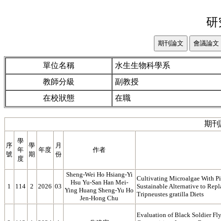
研
單位名稱
水生生物科學系
教師分級
副教授
在校狀態
在職
期刊
學
序
學
月
年
年度
作者
號
期
份
度
Sheng-Wei Ho Hsiang-Yi
Cultivating Microalgae With P
Hsu Yu-San Han Mei-
1
114
2
2026
03
Sustainable Alternative to Rep
Ying Huang Sheng-Yu Ho
Tripneustes gratilla Diets
Jen-Hong Chu
Evaluation of Black Soldier F