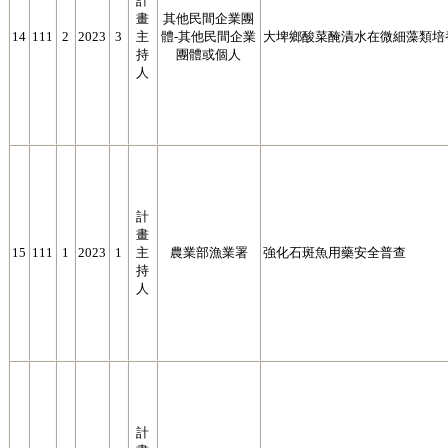
計
畫
其他民間企業團
14
111
2
2023
3
主
體-其他民間企業
大埤鄉酸菜醃漬水在微細藻類培
持
團體或個人
人
計
畫
15
111
1
2023
1
主
農業部漁業署
強化石斑魚用藥安全普查
持
人
計