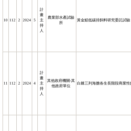
計
畫
農業部水產試驗
10
112
2
2024
5
主
黃金鯧低碳排飼料研究委託試驗
所
持
人
計
畫
其他政府機關-其
11
112
2
2024
4
主
白棘三列海膽各生長階段商業性
他政府單位
持
人