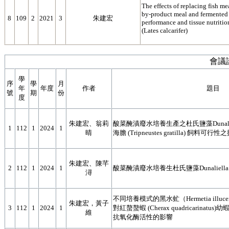
The effects of replacing fish me
by-product meal and fermented
8
109
2
2021
3
朱建宏
performance and tissue nutritio
(Lates calcarifer)
會議
學
序
學
月
年
年度
作者
題目
號
期
份
度
朱建宏、翁莉
酸菜醃漬廢水培養生產之杜氏鹽藻Dunaliel
1
112
1
2024
1
晴
海膽 (Tripneustes gratilla) 飼料可行
朱建宏、陳芊
2
112
1
2024
1
酸菜醃漬廢水培養生杜氏鹽藻Dunaliella
潯
不同培養模式的黑水虻（Hermetia ill
朱建宏，黃子
3
112
1
2024
1
對紅螯螯蝦 (Cherax quadricarina
維
抗氧化酶活性的影響