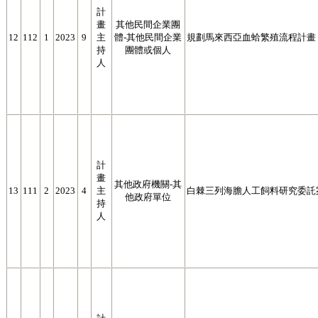
計
畫
其他民間企業團
12
112
1
2023
9
主
體-其他民間企業
規劃馬來西亞血蛤繁殖流程計畫
持
團體或個人
人
計
畫
其他政府機關-其
13
111
2
2023
4
主
白棘三列海膽人工飼料研究委託
他政府單位
持
人