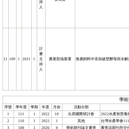
持
人
計
畫
21
109
1
2021
1
主
農業部漁業署
推廣飼料中添加破壁酵母與水解
持
人
學術
序號
學年度
學期
年度
月份
活動分類
1
111
1
2022
10
出席國際研討會
2022水產智慧
2
110
1
2022
1
其他
台灣水產學會11
3
109
1
2020
9
學術期刊論文審查
審查該期刊所交