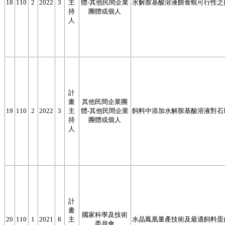
18
110
2
2022
3
主
體-其他民間企業
水解胺基酸溶液餵食蜆可行性之
持
團體或個人
人
計
畫
其他民間企業團
19
110
2
2022
3
主
體-其他民間企業
飼料中添加水解胺基酸溶液對石
持
團體或個人
人
計
畫
國家科學及技術
20
110
1
2021
8
主
水晶鳳凰量產技術及最適飼料蛋
委員會