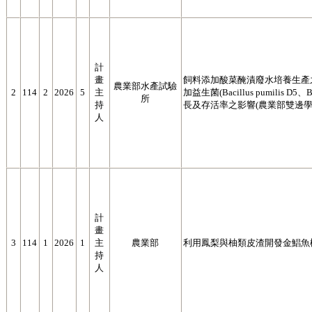
計
畫
飼料添加酸菜醃漬廢水培養生產之杜氏鹽藻D
農業部水產試驗
2
114
2
2026
5
主
加益生菌(Bacillus pumilis D5、B.
所
持
長及存活率之影響(農業部雙邊
人
計
畫
3
114
1
2026
1
主
農業部
利用鳳梨與柚類皮渣開發金鯧魚
持
人