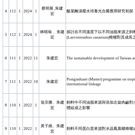
蔡明展 ,朱建
4
112
1
2024
1
酸菜醃漬廢水培養光合菌應用研究初探
宏
林晴瑜 、朱建
探討在不同溫度下以不同油脂來源之飼
5
112
1
2024
1
宏
(Laevistrombus canarium)稚螺對其成
6
111
1
2022
11
朱建宏
The sustainable development of Taiwan a
Postgraduate (Master) programme on tropic
7
111
1
2022
10
朱建宏
international linkage
翁宗勝、朱建
飼料中不同油脂來源與添加左旋肉鹼對
8
110
1
2022
1
宏
體組成之影響
黃子維、朱建
9
110
1
2022
1
飼料不同蛋白質來源對水晶鳳凰螺稚螺
宏