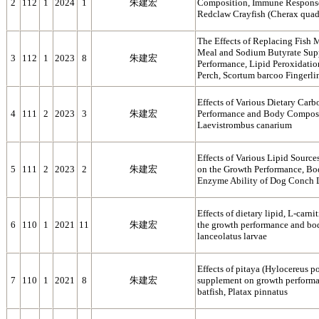
2
112
1
2024
1
朱建宏
Composition, Immune Responses
Redclaw Crayfish (Cherax quadr
The Effects of Replacing Fish M
Meal and Sodium Butyrate Sup
3
112
1
2023
8
朱建宏
Performance, Lipid Peroxidation,
Perch, Scortum barcoo Fingerli
Effects of Various Dietary Car
4
111
2
2023
3
朱建宏
Performance and Body Composi
Laevistrombus canarium
Effects of Various Lipid Sourc
5
111
2
2023
2
朱建宏
on the Growth Performance, Bo
Enzyme Ability of Dog Conch 
Effects of dietary lipid, L-car
6
110
1
2021
11
朱建宏
the growth performance and bo
lanceolatus larvae
Effects of pitaya (Hylocereus p
7
110
1
2021
8
朱建宏
supplement on growth performan
batfish, Platax pinnatus