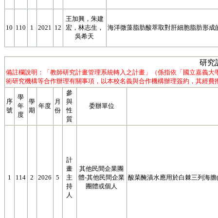
王加興，朱建
10
110
1
2021
12
宏，林志生，
海洋微藻脂肪酸萃取對肝細胞脂肪形成
吳希天
研究
備註欄說明：「教師研究計畫管理系統轉入之計畫」（係指依「國立嘉義大
術研究機構等合作辦理有關事項，以本校名義與合作機構辦理簽約，其經費撥
參
學
序
學
月
與
年
年度
委辦單位
號
期
份
性
度
質
計
畫
其他民間企業團
1
114
2
2026
5
主
體-其他民間企業
酸菜醃漬水應用於白棘三列海膽(Tripn
持
團體或個人
人