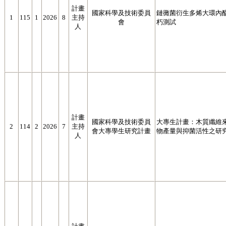
計畫
國家科學及技術委員
鏈黴菌衍生多烯大環內
1
115
1
2026
8
主持
會
朽測試
人
計畫
國家科學及技術委員
大專生計畫：木質纖維
2
114
2
2026
7
主持
會大專學生研究計畫
物產量與抑菌活性之研
人