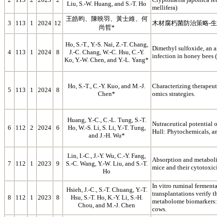
Liu, S.-W. Huang, and S.-T. Ho
mellifera)
王皓昀、陳映羽、黃士維、何
3
113
1
2024
12
木材腐朽菌防治策略-
尚哲*
Ho, S.-T., Y.-S. Nai, Z.-T. Chang,
Dimethyl sulfoxide, an a
4
113
1
2024
8
J.-C. Chang, W.-C. Hsu, C.-Y.
infection in honey bees (
Ko, Y.-W. Chen, and Y.-L. Yang*
Ho, S.-T., C.-Y. Kuo, and M.-J.
Characterizing therapeuti
5
113
1
2024
8
Chen*
omics strategies.
Huang, Y.-C., C.-L. Tung, S.-T.
Nutraceutical potential
6
112
2
2024
6
Ho, W.-S. Li, S. Li, Y.-T. Tung,
Hull: Phytochemicals, ant
and J.-H. Wu*
Lin, I.-C., J.-Y. Wu, C.-Y. Fang,
Absorption and metabolis
7
112
1
2023
9
S.-C. Wang, Y.-W. Liu, and S.-T.
mice and their cytotoxic
Ho
In vitro ruminal ferment
Hsieh, J.-C., S.-T. Chuang, Y.-T.
transplantations verify 
8
112
1
2023
8
Hsu, S.-T. Ho, K.-Y. Li, S.-H.
metabolome biomarkers: 
Chou, and M.-J. Chen
cows.