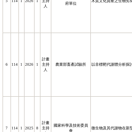
5
114
1
2026
1
主持
木質文化資產之生物劣
府單位
人
計畫
6
114
1
2026
1
主持
農業部畜產試驗所
以非標靶代謝體分析探
人
計畫
國家科學及技術委員
7
114
1
2025
8
主持
微生物及其代謝物在新
會