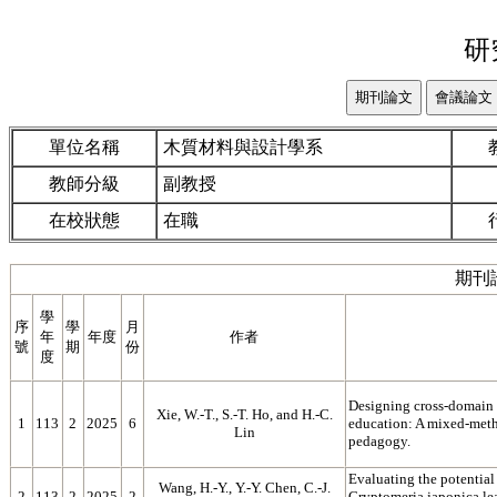
研
單位名稱
木質材料與設計學系
教師分級
副教授
在校狀態
在職
期刊
學
序
學
月
年
年度
作者
號
期
份
度
Designing cross-domain s
Xie, W.-T., S.-T. Ho, and H.-C.
1
113
2
2025
6
education: A mixed-meth
Lin
pedagogy.
Evaluating the potential
Wang, H.-Y., Y.-Y. Chen, C.-J.
2
113
2
2025
2
Cryptomeria japonica lea