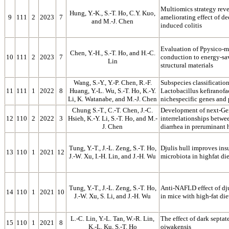
Multiomics strategy rev
Hung, Y.-K., S.-T. Ho, C.Y. Kuo,
9
111
2
2023
7
ameliorating effect of de
and M.-J. Chen
induced colitis
Evaluation of Ppysico-m
Chen, Y.-H., S.-T. Ho, and H.-C.
10
111
2
2023
7
conduction to energy-sa
Lin
structural materials
Wang, S.-Y., Y.-P. Chen, R.-F.
Subspecies classificatio
11
111
1
2022
8
Huang, Y.-L. Wu, S.-T. Ho, K.-Y.
Lactobacillus kefiranof
Li, K. Watanabe, and M.-J. Chen
nichespecific genes and
Chung S.-T., C.-T. Chen, J.-C.
Development of next-Gen
12
110
2
2022
3
Hsieh, K.-Y. Li, S.-T. Ho, and M.-
interrelationships betwe
J. Chen
diarrhea in preruminant 
Tung, Y.-T., J.-L. Zeng, S.-T. Ho,
Djulis hull improves ins
13
110
1
2021
12
J.-W. Xu, I.-H. Lin, and J.-H. Wu
microbiota in highfat d
Tung, Y.-T., J.-L. Zeng, S.-T. Ho,
Anti-NAFLD effect of dju
14
110
1
2021
10
J.-W. Xu, S. Li, and J.-H. Wu
in mice with high-fat di
L.-C. Lin, Y.-L. Tan, W.-R. Lin,
The effect of dark sept
15
110
1
2021
8
K.-L. Ku, S.-T. Ho
oiwakensis