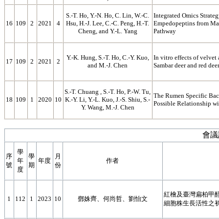
S.-T. Ho, Y.-N. Ho, C. Lin, W.-C.
Integrated Omics Strate
16
109
2
2021
4
Hsu, H.-J. Lee, C.-C. Peng, H.-T.
Empedopeptins from Mas
Cheng, and Y.-L. Yang
Pathway
Y.-K. Hung, S.-T. Ho, C.-Y. Kuo,
In vitro effects of velve
17
109
2
2021
2
and M.-J. Chen
Sambar deer and red deer 
S.‐T. Chuang , S.‐T. Ho, P.‐W. Tu,
The Rumen Specific Bact
18
109
1
2020
10
K.‐Y. Li, Y.‐L. Kuo, J.‐S. Shiu, S.-
Possible Relationship w
Y. Wang, M.-J. Chen
會議
學
序
學
月
年
年度
作者
號
期
份
度
紅檜及臺灣扁柏甲醇抽
1
112
1
2023
10
鄧姝齊、何尚哲、劉怡文
細胞株生長活性之