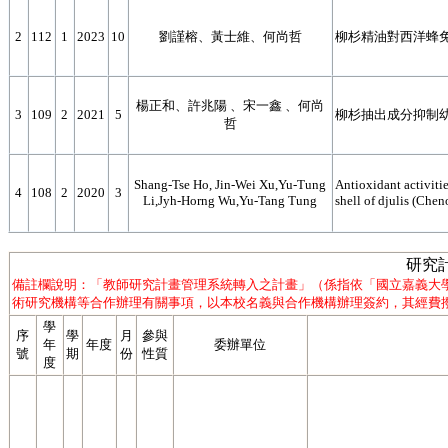
2
112
1
2023
10
劉謹榕、黃士維、何尚哲
柳杉精油對西洋蜂
楊正和、許兆陽 、宋一鑫 、何尚
3
109
2
2021
5
柳杉抽出成分抑制
哲
Shang-Tse Ho, Jin-Wei Xu,Yu-Tung
Antioxidant activitie
4
108
2
2020
3
Li,Jyh-Horng Wu,Yu-Tang Tung
shell of djulis (Ch
研究計
備註欄說明：「教師研究計畫管理系統轉入之計畫」（係指依「國立嘉義大
術研究機構等合作辦理有關事項，以本校名義與合作機構辦理簽約，其經費撥
學
序
學
月
參與
年
年度
委辦單位
號
期
份
性質
度