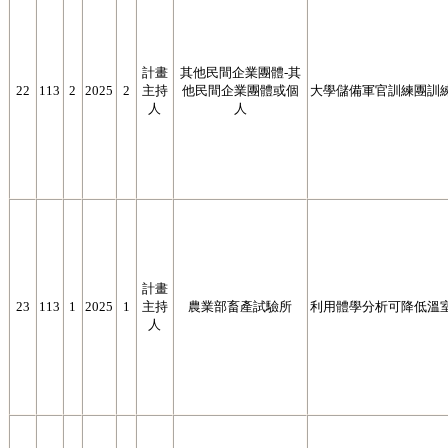
計畫
其他民間企業團體-其
22
113
2
2025
2
主持
他民間企業團體或個
大學儲備軍官訓練團訓練
人
人
計畫
23
113
1
2025
1
主持
農業部畜產試驗所
利用體學分析可降低溫
人