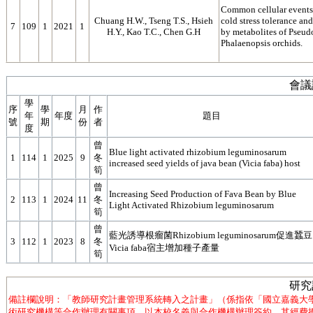
Common cellular events 
Chuang H.W., Tseng T.S., Hsieh
cold stress tolerance and
7
109
1
2021
1
H.Y., Kao T.C., Chen G.H
by metabolites of Pseu
Phalaenopsis orchids.
會議
學
序
學
月
作
年
年度
題目
號
期
份
者
度
曾
Blue light activated rhizobium leguminosarum
1
114
1
2025
9
冬
increased seed yields of java bean (Vicia faba) host
筍
曾
Increasing Seed Production of Fava Bean by Blue
2
113
1
2024
11
冬
Light Activated Rhizobium leguminosarum
筍
曾
藍光誘導根瘤菌Rhizobium leguminosarum促進蠶豆
3
112
1
2023
8
冬
Vicia faba宿主增加種子產量
筍
研究
備註欄說明：「教師研究計畫管理系統轉入之計畫」（係指依「國立嘉義大
術研究機構等合作辦理有關事項，以本校名義與合作機構辦理簽約，其經費撥