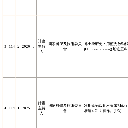
計畫
國家科學及技術委員
博士級研究：用藍光啟動根瘤菌Rh
3
114
2
2026
5
主持
會
(Quorum Sensing)
人
計畫
國家科學及技術委員
利用藍光啟動根瘤菌Rhizobium 
4
114
1
2025
8
主持
會
增進豆科固氮作用(1/3)
人