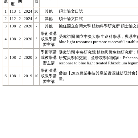
號
期
份
度
1
113
1
2024
10
其他
碩士論文口試
2
112
2
2024
6
其他
碩士論文口試
3
108
2
2020
7
其他
擔任國立台灣大學 植物科學研究所 碩士論文
學術演講
受邀訪問 國立中央大學 生命科學系，與系主任及師
4
108
2
2020
5
或教學講
blue light responses promote successful establi
習主講
學術演講
受邀訪問 中央研究院 植物與微生物研究所；
5
108
2
2020
3
或教學講
研究員學術交流，並發表學術演講：Enhanced nitrogen fia
習主講
response to blue light treated Rhizobium legu
學術演講
參加【2019農業生技與產業資源鏈結研討會】並發
6
108
1
2019
10
或教學講
量。
習主講