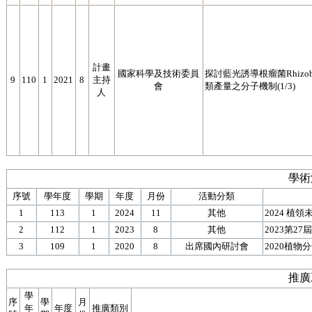
計畫
國家科學及技術委員
探討藍光誘導根瘤菌Rhizobium 
9
110
1
2021
8
主持
會
類產量之分子機制(1/3)
人
學術
序號
學年度
學期
年度
月份
活動分類
1
113
1
2024
11
其他
2024 植
2
112
1
2023
8
其他
2023第2
3
109
1
2020
8
出席國內研討會
2020植
推廣
學
序
學
月
年
年度
推廣類別