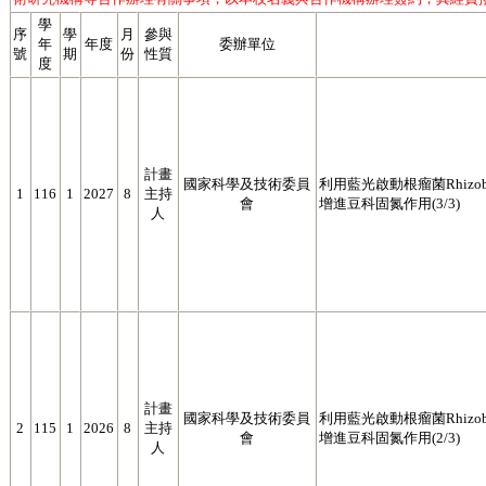
學
序
學
月
參與
年
年度
委辦單位
號
期
份
性質
度
計畫
國家科學及技術委員
利用藍光啟動根瘤菌Rhizobium 
1
116
1
2027
8
主持
會
增進豆科固氮作用(3/3)
人
計畫
國家科學及技術委員
利用藍光啟動根瘤菌Rhizobium 
2
115
1
2026
8
主持
會
增進豆科固氮作用(2/3)
人