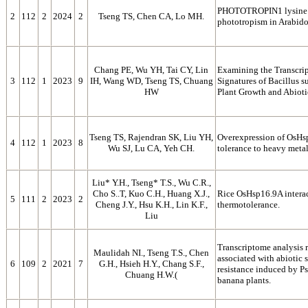
PHOTOTROPIN1 lysine 5
2
112
2
2024
2
Tseng TS, Chen CA, Lo MH.
phototropism in Arabido
Chang PE, Wu YH, Tai CY, Lin
Examining the Transcri
3
112
1
2023
9
IH, Wang WD, Tseng TS, Chuang
Signatures of Bacillus su
HW
Plant Growth and Abioti
Tseng TS, Rajendran SK, Liu YH,
Overexpression of OsHsp
4
112
1
2023
8
Wu SJ, Lu CA, Yeh CH.
tolerance to heavy metal 
Liu* Y.H., Tseng* T.S., Wu C.R.,
Cho S..T, Kuo C.H., Huang X.J.,
Rice OsHsp16.9A interac
5
111
2
2023
2
Cheng J.Y., Hsu K.H., Lin K.F.,
thermotolerance.
Liu
Transcriptome analysis 
Maulidah NI., Tseng T.S., Chen
associated with abiotic s
6
109
2
2021
7
G.H., Hsieh H.Y., Chang S.F.,
resistance induced by 
Chuang H.W.(
banana plants.