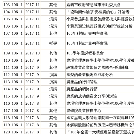
103
106
1
2017
11
其他
嘉義市政府智慧城市推動委員會
104
106
1
2017
11
其他
「協助契作油茶 安檳農的心」評論者
105
106
1
2017
11
演講
小果番茄與甜瓜設施經營模式與經營效
106
106
1
2017
11
演講
小葉菜類設施經營模式與經營效益分析
107
106
1
2017
11
其他
106年科技計畫初審會議
108
106
1
2017
11
輔導
106年科技計畫初審會議
109
106
1
2017
10
其他
106學年度課程委員會
110
106
1
2017
9
其他
農場管理進修學士學位學程106學年度
111
106
1
2017
9
其他
設施農業產業加值之國際合作訓練班
112
106
1
2017
9
演講
鳳梨的產業概況與成本分析
113
106
1
2017
9
演講
農產品的行銷管理
114
106
1
2017
9
演講
農產品的網路行銷
115
106
1
2017
9
演講
農業的成功個案之分享與討論
116
106
1
2017
8
其他
農場管理進修學士學位學程106學年度
117
106
1
2017
8
其他
農學院農業推廣中心
118
106
1
2017
8
其他
國立嘉義大學管理學院碩士在職專班10
119
106
1
2017
8
其他
水解磷酸脂於前列腺癌淋巴轉移機制之
120
106
1
2017
8
其他
「106年全國十大績優農業產銷班選拔