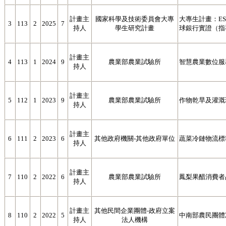
計畫主
國家科學及技術委員會大專
大專生計畫：E
3
113
2
2025
7
持人
學生研究計畫
球銀行實證（指
計畫主
4
113
1
2024
9
農業部農業試驗所
智慧農業數位服
持人
計畫主
5
112
1
2023
9
農業部農業試驗所
作物乾旱及灌溉
持人
計畫主
6
111
2
2023
6
其他政府機關-其他政府單位
蔬菜冷鏈物流標
持人
計畫主
7
110
2
2022
6
農業部農業試驗所
鳳梨果醋消費者
持人
計畫主
其他民間企業團體-政府立案
8
110
2
2022
5
中南部農民團體
持人
法人機構