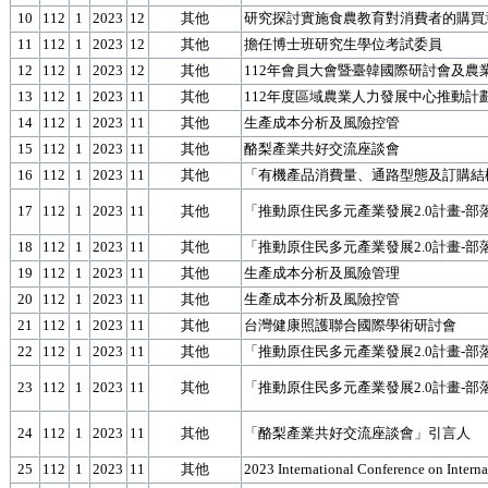
10
112
1
2023
12
其他
研究探討實施食農教育對消費者的購買
11
112
1
2023
12
其他
擔任博士班研究生學位考試委員
12
112
1
2023
12
其他
112年會員大會暨臺韓國際研討會及農
13
112
1
2023
11
其他
112年度區域農業人力發展中心推動計劃
14
112
1
2023
11
其他
生產成本分析及風險控管
15
112
1
2023
11
其他
酪梨產業共好交流座談會
16
112
1
2023
11
其他
「有機產品消費量、通路型態及訂購結
17
112
1
2023
11
其他
「推動原住民多元產業發展2.0計畫-
18
112
1
2023
11
其他
「推動原住民多元產業發展2.0計畫-
19
112
1
2023
11
其他
生產成本分析及風險管理
20
112
1
2023
11
其他
生產成本分析及風險控管
21
112
1
2023
11
其他
台灣健康照護聯合國際學術研討會
22
112
1
2023
11
其他
「推動原住民多元產業發展2.0計畫-
23
112
1
2023
11
其他
「推動原住民多元產業發展2.0計畫-
24
112
1
2023
11
其他
「酪梨產業共好交流座談會」引言人
25
112
1
2023
11
其他
2023 International Conference on Intern