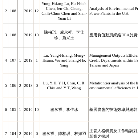
Yung-Hsiang Lu, Ku-Hsieh
Chen, Jen-Chi Cheng,
Analysis of Environmental Pr
2
108
1
2019
12
Chih-Chun Chen and Sian-
Power Plants in the U.S.
Yuan Li
陳柏琪、盧永祥、李佳
3
108
1
2019
10
應用負值動態網絡DEA於
珍、蕭采玉
Lu, Yung-Hsiang, Meng-
Management Outputs Efficie
4
107
1
2019
1
Hsuan. Wu and Shang-Ho,
Credit Departments within Fa
Yang
Taiwan and Japan
Lu, Y. H, Y. H, Chiu, C. R.
Metafrontier analysis of the 
5
106
2
2018
6
Chiu and Y. T, Wang
environmental efficiency in
6
105
1
2016
10
盧永祥、李佳珍
基層農會的技術效率與總幹
主管人格特質及工作輪調對
7
104
2
2016
6
盧永祥、陳柏琪、林姵羽
影響之探討