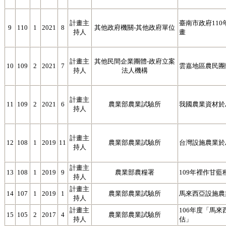
計畫主
臺南市政府11
9
110
1
2021
8
其他政府機關-其他政府單位
持人
畫
計畫主
其他民間企業團體-政府立案
10
109
2
2021
7
雲嘉地區農民團
持人
法人機構
計畫主
11
109
2
2021
6
農業部農業試驗所
我國農業資材於
持人
計畫主
12
108
1
2019
11
農業部農業試驗所
台灣設施農業於
持人
計畫主
13
108
1
2019
9
農業部農糧署
109年裡作甘
持人
計畫主
14
107
1
2019
1
農業部農業試驗所
馬來西亞設施農
持人
計畫主
106年度「馬
15
105
2
2017
4
農業部農業試驗所
持人
估」