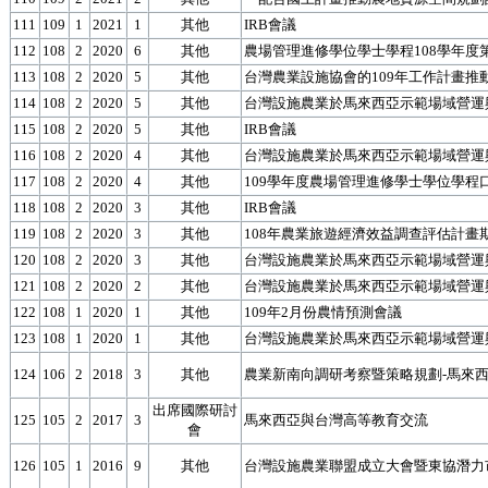
111
109
1
2021
1
其他
IRB會議
112
108
2
2020
6
其他
農場管理進修學位學士學程108學年度第
113
108
2
2020
5
其他
台灣農業設施協會的109年工作計畫推
114
108
2
2020
5
其他
台灣設施農業於馬來西亞示範場域營運
115
108
2
2020
5
其他
IRB會議
116
108
2
2020
4
其他
台灣設施農業於馬來西亞示範場域營運
117
108
2
2020
4
其他
109學年度農場管理進修學士學位學程
118
108
2
2020
3
其他
IRB會議
119
108
2
2020
3
其他
108年農業旅遊經濟效益調查評估計畫
120
108
2
2020
3
其他
台灣設施農業於馬來西亞示範場域營運
121
108
2
2020
2
其他
台灣設施農業於馬來西亞示範場域營運
122
108
1
2020
1
其他
109年2月份農情預測會議
123
108
1
2020
1
其他
台灣設施農業於馬來西亞示範場域營運
124
106
2
2018
3
其他
農業新南向調研考察暨策略規劃-馬來
出席國際研討
125
105
2
2017
3
馬來西亞與台灣高等教育交流
會
126
105
1
2016
9
其他
台灣設施農業聯盟成立大會暨東協潛力