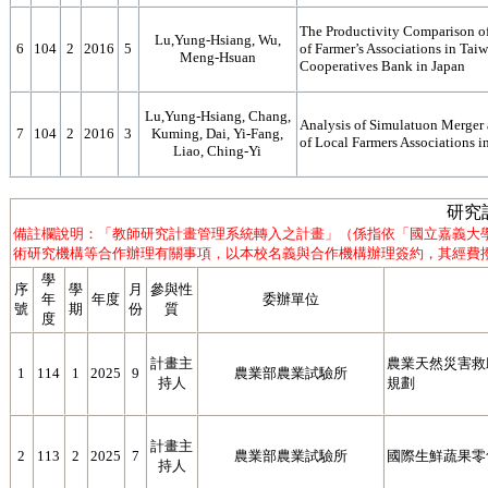
The Productivity Comparison o
Lu,Yung-Hsiang, Wu,
6
104
2
2016
5
of Farmer’s Associations in Tai
Meng-Hsuan
Cooperatives Bank in Japan
Lu,Yung-Hsiang, Chang,
Analysis of Simulatuon Merger
7
104
2
2016
3
Kuming, Dai, Yi-Fang,
of Local Farmers Associations i
Liao, Ching-Yi
研究
備註欄說明：「教師研究計畫管理系統轉入之計畫」（係指依「國立嘉義大
術研究機構等合作辦理有關事項，以本校名義與合作機構辦理簽約，其經費撥
學
序
學
月
參與性
年
年度
委辦單位
號
期
份
質
度
計畫主
農業天然災害救
1
114
1
2025
9
農業部農業試驗所
持人
規劃
計畫主
2
113
2
2025
7
農業部農業試驗所
國際生鮮蔬果零
持人