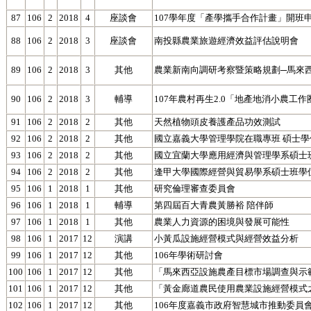
87
106
2
2018
4
座談會
107學年度「產學攜手合作計畫」開班
88
106
2
2018
3
座談會
南投縣農業旅遊經濟效益評估說明會
89
106
2
2018
3
其他
農業新南向調研考察暨策略規劃─馬來
90
106
2
2018
3
輔導
107年農村再生2.0「地產地消小農工
91
106
2
2018
2
其他
天然植物頭皮養護產品功效測試
92
106
2
2018
2
其他
國立嘉義大學管理學院在職專班 碩士
93
106
2
2018
2
其他
國立宜蘭大學應用經濟與管理學系碩士
94
106
2
2018
2
其他
逢甲大學國際經營與貿易學系碩士班學
95
106
1
2018
1
其他
研究倫理審查委員會
96
106
1
2018
1
輔導
第四屆百大青農黃勝裕 陪伴師
97
106
1
2018
1
其他
農業人力資源的困境與發展可能性
98
106
1
2017
12
演講
小黃瓜設施經營模式與經營效益分析
99
106
1
2017
12
其他
106年學術研討會
100
106
1
2017
12
其他
「馬來西亞設施農產目標市場調查與示
101
106
1
2017
12
其他
「黃金廊道農民使用農業設施經營模式
102
106
1
2017
12
其他
106年度嘉義市政府智慧城市推動委員