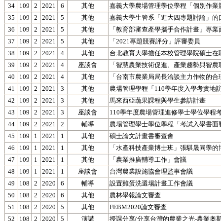
34
109
2
2021
6
其他
嘉義大學農場管理學位學程「個別作業競
35
109
2
2021
5
其他
嘉義大學生管系「進大四專題討論」的
36
109
2
2021
5
其他
「教育部審查產學攜手合作計畫」專業
37
109
2
2021
5
其他
「2021專題競賽評分」評審委員
38
109
2
2021
4
其他
台北教育大學擔任本校管理學院碩士在
39
109
2
2021
4
座談會
「智慧農業技術促進、產業趨勢與智農
40
109
2
2021
4
其他
「台南市農業局局長洽談主力作物的合
41
109
2
2021
3
其他
農場管理學程「110學年度入學考實地
42
109
2
2021
3
其他
馬來西亞蔬果課程與學生參訪計畫
43
109
2
2021
3
座談會
110學年度農場管理進修學士學位學程
44
109
2
2021
2
輔導
農場管理學士學位學程「考試入學書面
45
109
1
2021
1
其他
碩士論文計畫書審查會
46
109
1
2021
1
其他
「水產科技產業博士班」張騏晟同學的
47
109
1
2021
1
其他
「農業推廣輔導工作」會議
48
109
1
2021
1
座談會
台灣農業設施協會理監事會議
49
108
2
2020
6
輔導
設置雞蛋洗選場計畫工作會議
50
108
2
2020
6
其他
農林學報論文審查
51
108
2
2020
5
其他
FEBM2020論文審查
52
108
2
2020
5
演講
授課分享(分享台灣的農業之光-農業奧斯