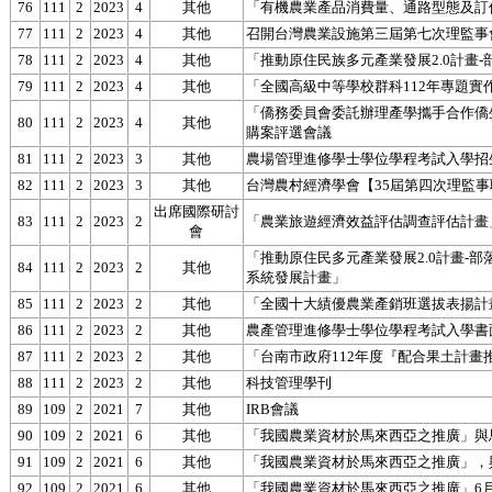
76
111
2
2023
4
其他
「有機農業產品消費量、通路型態及訂
77
111
2
2023
4
其他
召開台灣農業設施第三屆第七次理監事
78
111
2
2023
4
其他
「推動原住民族多元產業發展2.0計畫
79
111
2
2023
4
其他
「全國高級中等學校群科112年專題實
「僑務委員會委託辦理產學攜手合作僑
80
111
2
2023
4
其他
購案評選會議
81
111
2
2023
3
其他
農場管理進修學士學位學程考試入學招
82
111
2
2023
3
其他
台灣農村經濟學會【35屆第四次理監
出席國際研討
83
111
2
2023
2
「農業旅遊經濟效益評估調查評估計畫
會
「推動原住民多元產業發展2.0計畫-
84
111
2
2023
2
其他
系統發展計畫」
85
111
2
2023
2
其他
「全國十大績優農業產銷班選拔表揚計
86
111
2
2023
2
其他
農產管理進修學士學位學程考試入學書
87
111
2
2023
2
其他
「台南市政府112年度『配合果土計
88
111
2
2023
2
其他
科技管理學刊
89
109
2
2021
7
其他
IRB會議
90
109
2
2021
6
其他
「我國農業資材於馬來西亞之推廣」與
91
109
2
2021
6
其他
「我國農業資材於馬來西亞之推廣」，
92
109
2
2021
6
其他
「我國農業資材於馬來西亞之推廣」6