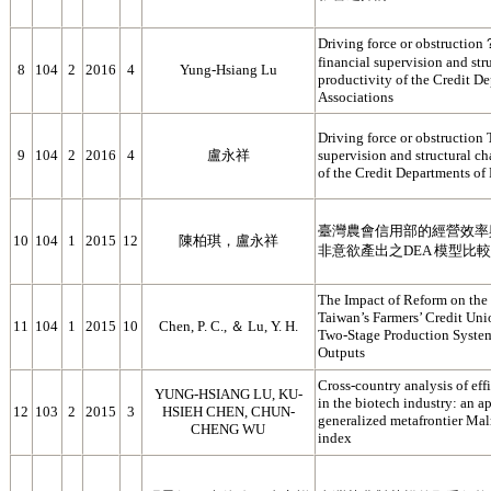
Driving force or obstruction
financial supervision and str
8
104
2
2016
4
Yung-Hsiang Lu
productivity of the Credit D
Associations
Driving force or obstruction 
9
104
2
2016
4
盧永祥
supervision and structural c
of the Credit Departments of
臺灣農會信用部的經營效率
10
104
1
2015
12
陳柏琪，盧永祥
非意欲產出之DEA 模型比較
The Impact of Reform on the 
Taiwan’s Farmers’ Credit Uni
11
104
1
2015
10
Chen, P. C., ＆ Lu, Y. H.
Two-Stage Production System
Outputs
Cross-country analysis of eff
YUNG-HSIANG LU, KU-
in the biotech industry: an ap
12
103
2
2015
3
HSIEH CHEN, CHUN-
generalized metafrontier Mal
CHENG WU
index