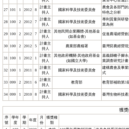
持人
展售中心營運計
計畫主
農會及各部門的
27
101
1
2012
8
國家科學及技術委員會
持人
特色之分析
計畫主
專利質量與研發
28
100
2
2012
7
國家科學及技術委員會
持人
業為例
計畫主
其他民間企業團體-其他基金
29
100
2
2012
7
促進農場經營創
持人
(如基金會)
計畫主
30
100
2
2012
5
農業部農糧署
臺灣菸農經營現
持人
計畫主
其他政府機關-其他政府基金
嘉義縣轆子腳永
31
100
1
2012
1
持人
(如國立大學)
業調查研究計畫
計畫主
建構農會及事業
32
100
1
2011
8
國家科學及技術委員會
持人
式
計畫主
33
099
2
2011
6
教育部
教育部補助第3
持人
計畫主
34
099
1
2010
8
國家科學及技術委員會
臺灣生物科技產
持人
獲獎
序
學年
學
月
獲獎種
年度
號
度
期
份
類