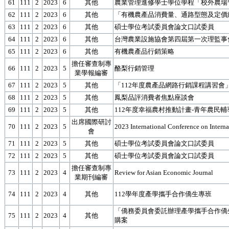
61
111
2
2023
6
其他
農業管理進修學士學位學程「校外農場
62
111
2
2023
6
其他
「有機農產品消費量、通路型態及定價
63
111
2
2023
6
其他
碩士學位考試委員會論文口試委員
64
111
2
2023
6
其他
台灣農業設施協會第四屆第一次理監事
65
111
2
2023
6
其他
有機農產品行銷策略
擔任審查制專
66
111
2
2023
5
酪梨行銷管理
業學報編審
67
111
2
2023
5
其他
「112年度農產品網路行銷課程講習會
68
111
2
2023
5
其他
鳳梨品評消費者焦點座談會
69
111
2
2023
5
其他
112年度幸福農村推動計畫-青年農民
出席國際研討
70
111
2
2023
5
2023 International Conference on Intern
會
71
111
2
2023
5
其他
碩士學位考試委員會論文口試委員
72
111
2
2023
5
其他
碩士學位考試委員會論文口試委員
擔任審查制專
73
111
2
2023
4
Review for Asian Economic Journal
業期刊編審
74
111
2
2023
4
其他
112學年度產學攜手合作僑生專班
「僑務委員會委託辦理產學攜手合作僑
75
111
2
2023
4
其他
購案