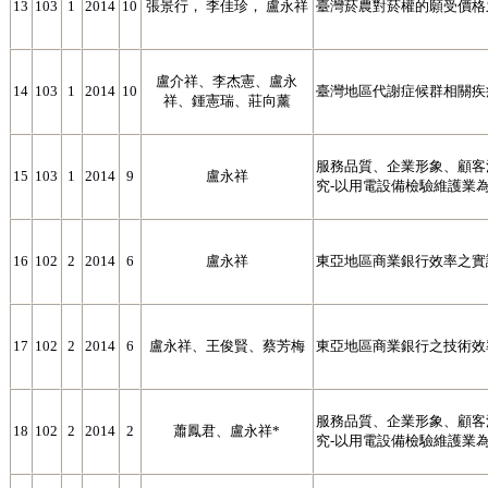
13
103
1
2014
10
張景行， 李佳珍， 盧永祥
臺灣菸農對菸權的願受價格
盧介祥、李杰憲、盧永
14
103
1
2014
10
臺灣地區代謝症候群相關疾
祥、鍾憲瑞、莊向薰
服務品質、企業形象、顧客
15
103
1
2014
9
盧永祥
究-以用電設備檢驗維護業
16
102
2
2014
6
盧永祥
東亞地區商業銀行效率之實
17
102
2
2014
6
盧永祥、王俊賢、蔡芳梅
東亞地區商業銀行之技術效
服務品質、企業形象、顧客
18
102
2
2014
2
蕭鳳君、盧永祥*
究-以用電設備檢驗維護業