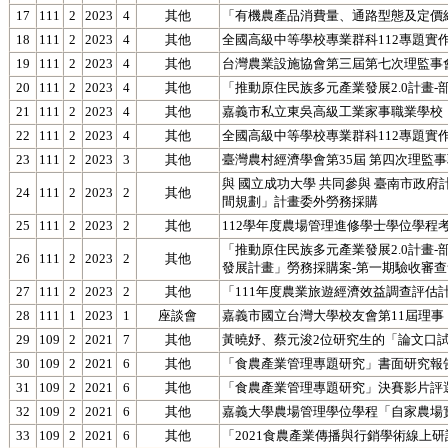
17
111
2
2023
4
其他
「有機農產品消費量、通路型態及定價
18
111
2
2023
4
其他
全國高級中等學校專業群科112專題實
19
111
2
2023
4
其他
台灣農業設施協會第三屆第七次理監事
20
111
2
2023
4
其他
「推動原住民族多元產業發展2.0計畫
21
111
2
2023
4
其他
嘉義市私立東吳高級工業家事職業學校
22
111
2
2023
4
其他
全國高級中等學校專業群科112專題實
23
111
2
2023
3
其他
臺灣農村經濟學會第35屆 第四次理監
與 國立成功大學 共同參與 臺南市政府
24
111
2
2023
2
其他
間規劃」計畫委外勞務採購
25
111
2
2023
2
其他
112學年度農場管理進修學士學位學程
「推動原住民族多元產業發展2.0計畫
26
111
2
2023
2
其他
發展計畫」勞務採購案-第一期驗收審查
27
111
2
2023
2
其他
「111年度農業旅遊經濟效益調查評估
28
111
1
2023
1
座談會
嘉義市國立台灣大學校友會第11屆理事
29
109
2
2021
7
其他
黃曉妤、蔡元浚2位研究生的「論文口
30
109
2
2021
6
其他
「食農產業管理專題研究」書面研究報
31
109
2
2021
6
其他
「食農產業管理專題研究」決賽影片評
32
109
2
2021
6
其他
嘉義大學農場管理學位學程「自家農場
33
109
2
2021
6
其他
「2021食農產業傳播與行銷學術線上