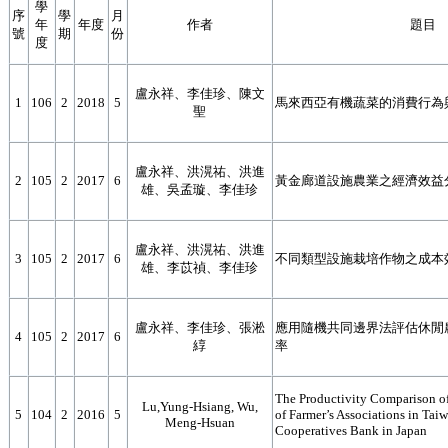
學
序
學
月
年
年度
作者
題目
號
期
份
度
盧永祥、李佳珍、陳文
1
106
2
2018
5
馬來西亞有機蔬菜的消費行為
聖
盧永祥、洪滉祐、洪進
2
105
2
2017
6
黃金廊道設施農業之經濟效益
雄、吳孟璇、李佳珍
盧永祥、洪滉祐、洪進
3
105
2
2017
6
不同類型設施栽培作物之成本
雄、李苡禎、李佳珍
盧永祥、李佳珍、張淞
應用隨機共同邊界法評估休閒
4
105
2
2017
6
綧
率
The Productivity Comparison o
Lu,Yung-Hsiang, Wu,
5
104
2
2016
5
of Farmer’s Associations in Tai
Meng-Hsuan
Cooperatives Bank in Japan