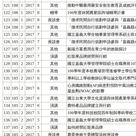
121
106
1
2017
8
其他
推動中醫藥用藥安全衛生教育及成效評
122
106
1
2017
8
輔導
106年度休閒農業區跨域輔導計畫
123
106
1
2017
8
座談會
「徵求民間自行規劃申請參與『嘉義縣
124
106
1
2017
8
其他
「徵求民間自行規劃申請參與『嘉義縣
125
105
2
2017
7
其他
國立嘉義大學生物事業管理學系碩士班1
126
105
2
2017
7
座談會
「徵求民間自行規劃申請參與『嘉義縣
127
105
2
2017
7
其他
氣喘方案應用在青少年的效能探討
128
105
2
2017
7
演講
紅龍果品牌經營與行銷
129
105
2
2017
7
其他
國立嘉義大學管理學院碩士在職專班10
130
105
2
2017
6
其他
106學年度本校農場管理進修學士學位
131
105
2
2017
6
其他
專科以上學校教師以學位論文取代專門
心房纖維顫動(AF)病患對預防中風治療
132
105
2
2017
6
其他
凝血劑(NOAC)的影響
133
105
2
2017
6
其他
國立台東大學文化資源與休閒產業學系研
134
105
2
2017
6
演講
農特產品品牌建立與行銷
135
105
2
2017
5
其他
106學年度科技校院四年制與專科學校
136
105
2
2017
5
其他
國立嘉義大學管理學院碩士在職專班10
137
105
2
2017
5
演講
如何經營紅龍果品牌
138
105
2
2017
5
座談會
農委會林主委聰賢蒞校座談會