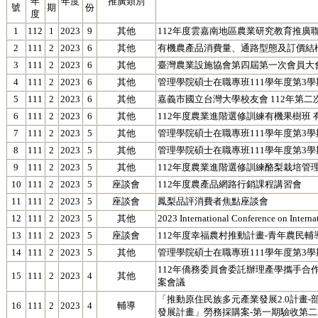
年
年度
推廣類別
號
期
份
度
1
112
1
2023
9
其他
112年度雲嘉南地區農業研究教育推廣
2
111
2
2023
6
其他
有機農產品消費量、通路型態及訂價結
3
111
2
2023
6
其他
臺灣農業設施協會第四屆第一次會員大
4
111
2
2023
6
其他
管理學院碩士在職專班111學年度第3學
5
111
2
2023
6
其他
嘉義市國立台灣大學校友會 112年第
6
111
2
2023
6
其他
112年度農業進階選修訓練有機果樹班
7
111
2
2023
5
其他
管理學院碩士在職專班111學年度第3學
8
111
2
2023
5
其他
管理學院碩士在職專班111學年度第3學
9
111
2
2023
5
其他
112年度農業進階選修訓練酪梨栽培管
10
111
2
2023
5
座談會
112年度農產品網路行銷課程講習會
11
111
2
2023
5
座談會
鳳梨品評消費者焦點座談會
12
111
2
2023
5
其他
2023 International Conference on Intern
13
111
2
2023
5
座談會
112年度幸福農村推動計畫-青年農民輔
14
111
2
2023
5
其他
管理學院碩士在職專班111學年度第3學
112年僑務委員會委託辦理產學攜手合
15
111
2
2023
4
其他
案會議
「推動原住民族多元產業發展2.0計畫
16
111
2
2023
4
輔導
發展計畫」勞務採購案-第一期驗收第