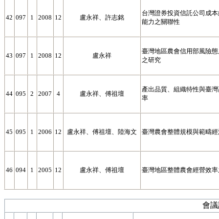
台灣證券投資信託公司成本
42
097
1
2008
12
盧永祥、許志銘
能力之關聯性
臺灣地區農會信用部風險態
43
097
1
2008
12
盧永祥
之研究
產出品質、組織特性與臺灣
44
095
2
2007
4
盧永祥、傅祖壇
率
45
095
1
2006
12
盧永祥、傅祖壇、陸海文
臺灣農會整體規模與範疇經
46
094
1
2005
12
盧永祥、傅祖壇
臺灣地區整體農會經營效率
會議