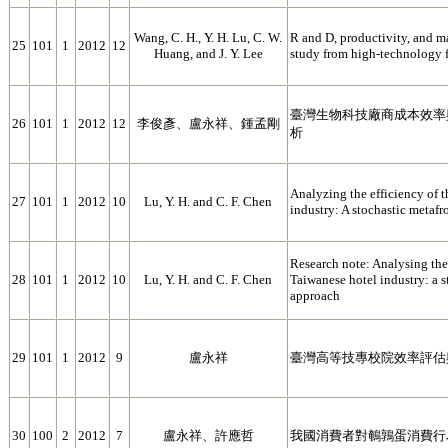
Wang, C. H., Y. H. Lu, C. W.
R and D, productivity, and m
25
101
1
2012
12
Huang, and J. Y. Lee
study from high-technology 
臺灣生物科技廠商成本效率
26
101
1
2012
12
李俊彥、盧永祥、鍾孟剛
析
Analyzing the efficiency of 
27
101
1
2012
10
Lu, Y. H. and C. F. Chen
industry: A stochastic metafr
Research note: Analysing the 
28
101
1
2012
10
Lu, Y. H. and C. F. Chen
Taiwanese hotel industry: a s
approach
29
101
1
2012
9
盧永祥
臺灣高等技專校院效率評估
30
100
2
2012
7
盧永祥、許應哲
我國消費者對鵪鶉蛋消費行