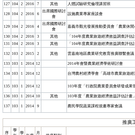
127
104
2
2016
7
其他
人體試驗研究倫理講習班
出席國際研討
128
104
2
2016
6
設施農業專家座談會
會
出席國際研討
129
104
2
2016
4
嘉義市觀光發展推動委員會「農業休閒
會
130
104
2
2016
3
其他
「104年度農業旅遊經濟效益調查評估
131
104
2
2016
3
其他
「104年度農業旅遊經濟效益調查評估
132
103
2
2015
2
其他
雲嘉南地區農業研究教育推廣聯繫會議
133
103
1
2014
12
2014年會暨農業經濟學術研討會
134
103
1
2014
12
台灣農村經濟學會「高雄市農業旅遊經
135
103
1
2014
12
103年度「行政院農業委員會研發成
136
103
1
2014
10
其他
103年度「農業旅遊經濟效益評估計畫
137
103
1
2014
9
農民學院蔬菜課程規畫專家會議
推廣工
學
序
學
月