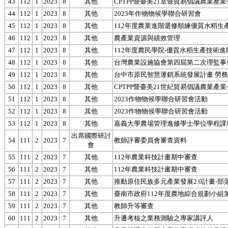
43
112
1
2023
8
其他
CPTPP暨臺美21室暨貿易倡議農業產
44
112
1
2023
8
其他
2023年作物物候學聯合研習會
45
112
1
2023
8
其他
112年度農業進階選修順練優質水稻生
46
112
1
2023
8
其他
農產業資源與績效管理
47
112
1
2023
8
其他
112年度農民學院-優質水稻生產技術
48
112
1
2023
8
其他
台灣農業設施協會第四屆第二次理監事
49
112
1
2023
8
其他
台中市原民智慧運銷系統發展計畫 勞
50
112
1
2023
8
其他
CPTPP暨臺美21世紀貿易倡議農業產
51
112
1
2023
8
其他
2023作物物候學聯合研習會活動
52
112
1
2023
8
其他
2023作物物候學聯合研習會活動
53
112
1
2023
8
其他
嘉義大學農場管理進修學士學位學程課
出席國際研討
54
111
2
2023
7
教師評審委員會審查資料
會
55
111
2
2023
7
其他
112年農業科技計畫期中審查
56
111
2
2023
7
其他
112年農業科技計畫期中審查
57
111
2
2023
7
其他
推動原住民族多元產業發展2.0計畫-部
58
111
2
2023
7
其他
臺南市政府112年度農地綜合規劃小組
59
111
2
2023
7
其他
教師升等審查
60
111
2
2023
7
其他
升遷考核之業務測驗之專家講評人