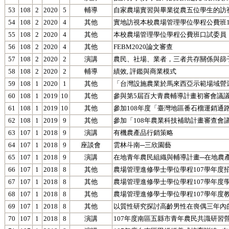
53
108
2
2020
5
輔導
自家農場實習與畢業從農五位學生的訪
54
108
2
2020
4
其他
實地訪視本校農場管理學位學程公費班1
55
108
2
2020
4
其他
本校農場管理學位學程公費班口試委員
56
108
2
2020
4
其他
FEBM2020論文審查
57
108
2
2020
2
演講
農民、社場、業者，三者共存關係與篩
58
108
2
2020
2
輔導
績效, 評鑑與商業模式
59
108
1
2020
1
其他
「台灣設施農業於馬來西亞示範場域營
60
108
1
2019
10
其他
參與第5屆百大青農輔導計畫初審會議
61
108
1
2019
10
其他
參加108年度「臺灣地區番石榴運銷通
62
108
1
2019
9
其他
參加「108年農業科技補助計畫審查會
63
107
1
2018
9
演講
有機農產品行銷策略
64
107
1
2018
9
座談會
雲林斗南─三欣園藝
65
107
1
2018
9
演講
在地青年農民組織與輔導計畫─在地農
66
107
1
2018
8
其他
農場管理進修學士學位學程107學年度
67
107
1
2018
8
其他
農場管理進修學士學位學程107學年度
68
107
1
2018
8
其他
農場管理進修學士學位學程107學年度
69
107
1
2018
8
其他
以質性研究探討高齡男性在喪偶三年內
70
107
1
2018
8
演講
107年度南區五縣市青年農民共識研習