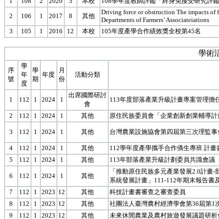
1
108
2
2020
5
本校
108學年度教師評鑑「終身免接受研究評
Driving force or obstruction The impacts of 
2
106
1
2017
8
其他
Departments of Farmers’ Associateiations
3
105
1
2016
12
本校
105年度產學合作績效獎全校第45名
學術活
學
序
學
月
年
年度
活動分類
號
期
份
度
出席國際研討
1
112
1
2024
1
113年度部落產業升級計畫專案管理擔
會
2
112
1
2024
1
其他
原住民族委員會「企業創新創業輔導計
3
112
1
2024
1
其他
台灣農業設施協會第四屆第三次理監事
4
112
1
2024
1
其他
112學年度產學攜手合作僑生專班 計畫
5
112
1
2024
1
其他
113年部落產業升級計劃委員共識會議
「推動原住民族多元產業發展2.0計畫
6
112
1
2024
1
其他
系統發展計畫」111-112年期末報告書
7
112
1
2023
12
其他
科技計畫書審查之審查委員
8
112
1
2023
12
其他
社團法人臺灣農村經濟學會第36屆第1
9
112
1
2023
12
其他
未來休閒農業及農村旅遊發展議題研析