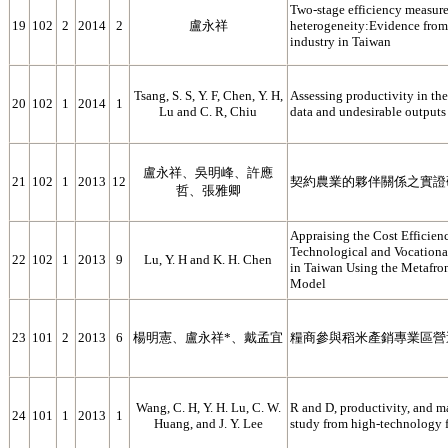
Two-stage efficiency measur
19
102
2
2014
2
盧永祥
heterogeneity:Evidence from
industry in Taiwan
Tsang, S. S, Y. F, Chen, Y. H,
Assessing productivity in the
20
102
1
2014
1
Lu and C. R, Chiu
data and undesirable outputs
盧永祥、吳明峰、許應
21
102
1
2013
12
契約農業的夥伴關係之實證
哲、張雅卿
Appraising the Cost Efficien
Technological and Vocational
22
102
1
2013
9
Lu, Y. H and K. H. Chen
in Taiwan Using the Metafro
Model
23
101
2
2013
6
楊明憲、盧永祥*、戴孟宜
糧商參與稻米產銷專業區營
Wang, C. H, Y. H. Lu, C. W.
R and D, productivity, and m
24
101
1
2013
1
Huang, and J. Y. Lee
study from high-technology 