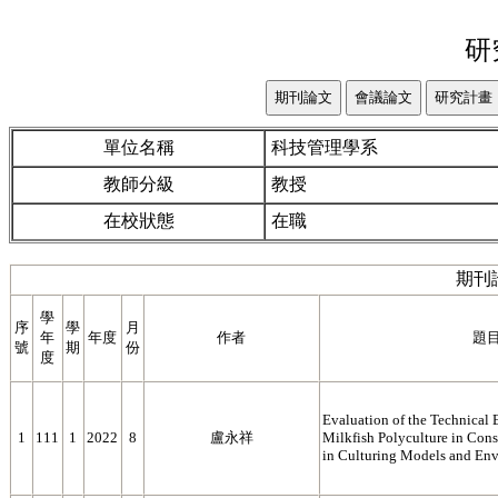
研
單位名稱
科技管理學系
教師分級
教授
在校狀態
在職
期刊
學
序
學
月
年
年度
作者
題
號
期
份
度
Evaluation of the Technical 
1
111
1
2022
8
盧永祥
Milkfish Polyculture in Cons
in Culturing Models and En