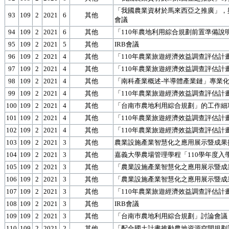
「我國農業資材於馬來西亞之推廣」，
93
109
2
2021
6
其他
會議
94
109
2
2021
6
其他
「110年農地利用綜合規劃前置準備
95
109
2
2021
5
其他
IRB會議
96
109
2
2021
4
其他
「110年農業旅遊經濟效益調查評估計
97
109
2
2021
4
其他
「110年農業旅遊經濟效益調查評估計
98
109
2
2021
4
其他
「南科產業概述-半導體產業鏈」專業
99
109
2
2021
4
其他
「110年農業旅遊經濟效益調查評估計
100
109
2
2021
4
其他
「台南巿農地利用綜合規劃」的工作細
101
109
2
2021
4
其他
「110年農業旅遊經濟效益調查評估計
102
109
2
2021
4
其他
「110年農業旅遊經濟效益調查評估計
103
109
2
2021
3
其他
農業設施產業智慧化之應用展示暨成果
104
109
2
2021
3
其他
嘉義大學農場管理學程「110學年度入
105
109
2
2021
3
其他
「農業設施產業智慧化之應用展示暨成
106
109
2
2021
3
其他
「農業設施產業智慧化之應用展示暨成
107
109
2
2021
3
其他
「110年農業旅遊經濟效益調查評估計
108
109
2
2021
3
其他
IRB會議
109
109
2
2021
3
其他
「台南巿農地利用綜合規劃」討論會議
110
109
2
2021
2
其他
「配合國土計畫推動農地資源空間規劃