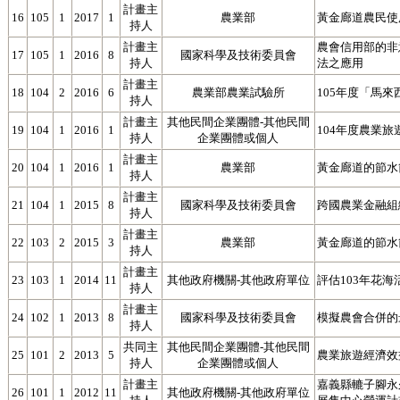
計畫主
16
105
1
2017
1
農業部
黃金廊道農民使
持人
計畫主
農會信用部的非
17
105
1
2016
8
國家科學及技術委員會
持人
法之應用
計畫主
18
104
2
2016
6
農業部農業試驗所
105年度「馬
持人
計畫主
其他民間企業團體-其他民間
19
104
1
2016
1
104年度農業
持人
企業團體或個人
計畫主
20
104
1
2016
1
農業部
黃金廊道的節水
持人
計畫主
21
104
1
2015
8
國家科學及技術委員會
跨國農業金融組
持人
計畫主
22
103
2
2015
3
農業部
黃金廊道的節水
持人
計畫主
23
103
1
2014
11
其他政府機關-其他政府單位
評估103年花海
持人
計畫主
24
102
1
2013
8
國家科學及技術委員會
模擬農會合併的
持人
共同主
其他民間企業團體-其他民間
25
101
2
2013
5
農業旅遊經濟效
持人
企業團體或個人
計畫主
嘉義縣轆子腳永
26
101
1
2012
11
其他政府機關-其他政府單位