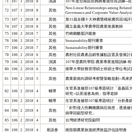
71
107
1
2018
8
演講
107年度台南區田媽媽養成培育訓練─
Non-Linear Relationships among Related P
72
107
1
2018
8
其他
Governance,and Corporate Value-Analys
73
107
1
2018
8
其他
第31屆全國十大神農暨模範農民區域
74
107
1
2018
8
其他
國立嘉義大學農學院農業推廣教師
75
106
2
2018
7
其他
竹崎鄉酪梨評鑑會
76
106
2
2018
7
其他
Sustainability期刊審查
77
106
2
2018
7
其他
Sustainability期刊審查
78
106
2
2018
6
其他
農村社區農產品銷售據點設置及發展計
79
106
2
2018
6
演講
107年度農民學院-農業專業進階訓練-
80
106
2
2018
6
其他
南華大學財務管理碩士班碩士學位考試
81
106
2
2018
5
其他
農業新南向調研考察暨策略規劃─馬來
生管系進修部107級專題研討「嘉義
82
106
2
2018
4
輔導
研究─以茶湯會為例」指導老師
83
106
2
2018
4
輔導
生管系進修部107級專題研討「分析產
「針對侵入性麴黴菌病症病患，透過健
84
106
2
2018
4
其他
病學回顧型研究」
85
106
2
2018
4
其他
台灣經濟研究院顧問
86
106
2
2018
4
座談會
南投縣農業旅遊經濟效益評估說明會