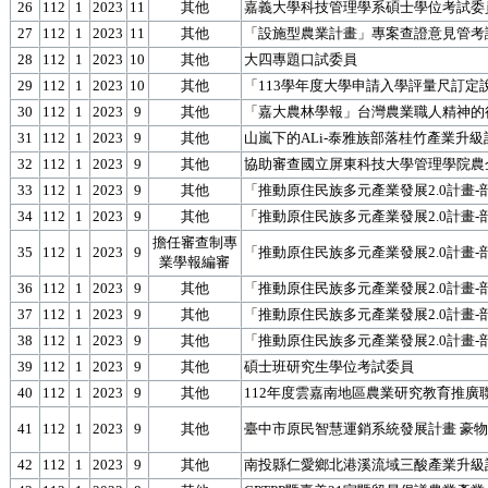
26
112
1
2023
11
其他
嘉義大學科技管理學系碩士學位考試委
27
112
1
2023
11
其他
「設施型農業計畫」專案查證意見管考
28
112
1
2023
10
其他
大四專題口試委員
29
112
1
2023
10
其他
「113學年度大學申請入學評量尺訂定
30
112
1
2023
9
其他
「嘉大農林學報」台灣農業職人精神的
31
112
1
2023
9
其他
山嵐下的ALi-泰雅族部落桂竹產業升級
32
112
1
2023
9
其他
協助審查國立屏東科技大學管理學院農
33
112
1
2023
9
其他
「推動原住民族多元產業發展2.0計畫
34
112
1
2023
9
其他
「推動原住民族多元產業發展2.0計畫
擔任審查制專
35
112
1
2023
9
「推動原住民族多元產業發展2.0計畫
業學報編審
36
112
1
2023
9
其他
「推動原住民族多元產業發展2.0計畫
37
112
1
2023
9
其他
「推動原住民族多元產業發展2.0計畫
38
112
1
2023
9
其他
「推動原住民族多元產業發展2.0計畫
39
112
1
2023
9
其他
碩士班研究生學位考試委員
40
112
1
2023
9
其他
112年度雲嘉南地區農業研究教育推廣
41
112
1
2023
9
其他
臺中市原民智慧運銷系統發展計畫 豪
42
112
1
2023
9
其他
南投縣仁愛鄉北港溪流域三酸產業升級