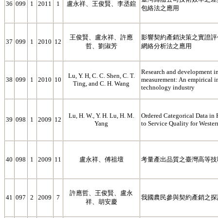
36
099
1
2011
1
盧永祥、王俊賢、李丞鍹
包絡法之應用
王俊賢、盧永祥、許應
影響契約產銷決策之實證評
37
099
1
2010
12
哲、劉淑芳
網絡分析法之應用
Research and development in
Lu, Y. H, C. C. Shen, C. T.
38
099
1
2010
10
measurement: An empirical in
Ting, and C. H. Wang
technology industry
Lu, H. W., Y. H. Lu, H. M.
Ordered Categorical Data in
39
098
1
2009
12
Yang
to Service Quality for Wester
40
098
1
2009
11
盧永祥、傅祖壇
考量產出品質之臺灣高等技
許應哲、王俊賢、盧永
41
097
2
2009
7
我國農民參與契約產銷之探
祥、胡安慶