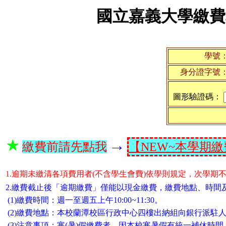
國立嘉義大學繳費
學號
身分證字號
圖形驗證碼：
★
→
繳費前請先點我
【NEW~本學期
1.逾期未繳清各項費用者(不含學生會費)依學則規定，次學期
2.繳費截止後「逾期繳費」僅能以現金繳費，繳費地點、時間
(1)繳費時間：週一至週五上午10:00~11:30。
(2)繳費地點：本校蘭潭校區行政中心四樓出納組向銀行派駐
(3)注意事項：寒(暑)假繳費者，因本校寒暑假有統一補休時