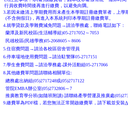
行員收費時間後再進行繳費，以避免向隅。
3.若因未繳清上學期費用而未產生本學期註冊繳費單者，上學
(不含例假日)，再進入本系統列印本學期註冊繳費單。
4.就學貸款及學雜費減免問題→請洽學務處，聯絡電話如下：
蘭潭及新民校區(生活輔導組)05-2717052～7053
民雄校區(民雄學務)05-2068605～8606
5.住宿費問題→請洽各校區宿舍管理員
6.停車場地使用費問題→請洽駐警隊05-2717151
7.學生會費問題→請洽學務處-課外活動組05-2717066
8.其他繳費單問題請聯絡相關單位:
總務處出納組(05)2717248或(05)2717122
管院EMBA辦公室(05)2732806～7
推廣教育學分班(如隨班附讀) 請聯絡產學營運及推廣處(05)27324
9.繳費單為PDF檔，若您無法正常開啟繳費單，請下載並安裝
A